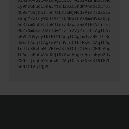
OiAiR0VUIiwKICAgICJ1cmwiOiAiaHR0cHM6
Ly9hcGkueC5ha3MtcHJvZC5hdWRhcmlzLm5l
dC92MS9jbGllbnRzLzIwMjMvd2Vic2l0ZS12
ZWhpY2xlcy9OOTAzMzQ4NS1HVz9maWVsZD1p
bnRlcm5hbE51bWJlciZ3ZWJzaXRlPTVlYTFl
ODZiNmQxZTU2YTUwMzZiY2VjZiIsCiAgICAi
aGVhZGVycyI6IHt9LAogICAgImJvZHkiOiBu
dWxsLAogICAgImV4cGVjdCI6IHsKICAgICAg
InJlc3BvbnNlVHlwZSI6ICIiCiAgICB9LAog
ICAgInRpbWVvdXQiOiAwLAogICAgInByb2dy
ZXNzIjogbnVsbCwKICAgICJyaXNreSI6IGZh
bHNlCiAgfQp9