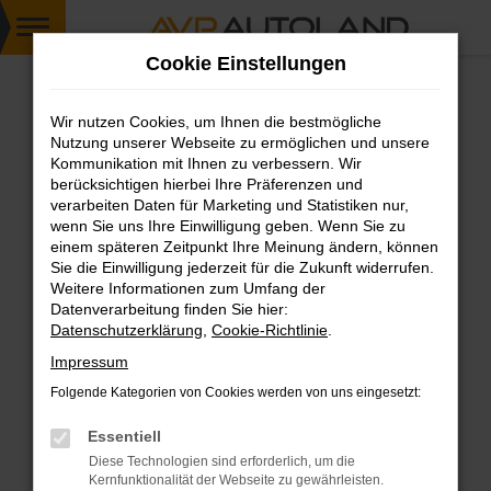
Zum
Cookie Einstellungen
Hauptinhalt
springen
Wir nutzen Cookies, um Ihnen die bestmögliche
FEHLER: NETWORK ERROR
Nutzung unserer Webseite zu ermöglichen und unsere
Kommunikation mit Ihnen zu verbessern. Wir
Beim Laden ist ein Fehler aufgetreten.
berücksichtigen hierbei Ihre Präferenzen und
Hier sind ein paar Tipps, die dir helfen können:
verarbeiten Daten für Marketing und Statistiken nur,
wenn Sie uns Ihre Einwilligung geben. Wenn Sie zu
einem späteren Zeitpunkt Ihre Meinung ändern, können
Überprüfe deine Firewall und deine
Sie die Einwilligung jederzeit für die Zukunft widerrufen.
Internetverbindung.
Weitere Informationen zum Umfang der
Laden andere Webseiten, zum Beispiel deine
Datenverarbeitung finden Sie hier:
Suchmaschine?
Datenschutzerklärung
,
Cookie-Richtlinie
.
Prüfe deine Browsererweiterungen.
Impressum
Manche Erweiterungen, wie Werbeblocker,
Folgende Kategorien von Cookies werden von uns eingesetzt:
können das Laden bestimmter Seiten
verhindern. Funktioniert die Seite in einem
Essentiell
anderen Browser oder in einem privaten
Diese Technologien sind erforderlich, um die
Fenster?
Kernfunktionalität der Webseite zu gewährleisten.