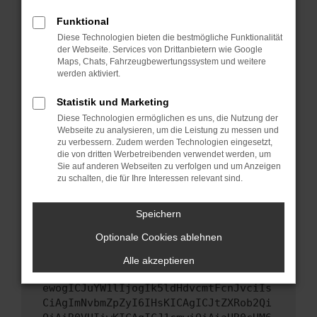
Starte dein Gerät neu.
Funktional
Das kann manchmal helfen, vorübergehende
Diese Technologien bieten die bestmögliche Funktionalität
Probleme zu beheben.
der Webseite. Services von Drittanbietern wie Google
Stelle sicher, dass dein Browser und dein
Maps, Chats, Fahrzeugbewertungssystem und weitere
werden aktiviert.
Betriebssystem auf dem neuesten Stand
sind.
Statistik und Marketing
Veraltete Software birgt nicht nur ein
Diese Technologien ermöglichen es uns, die Nutzung der
Sicherheitsrisiko, sondern kann auch dazu
Webseite zu analysieren, um die Leistung zu messen und
führen, dass bestimmte Funktionen nicht mehr
zu verbessern. Zudem werden Technologien eingesetzt,
unterstützt werden.
die von dritten Werbetreibenden verwendet werden, um
Sie auf anderen Webseiten zu verfolgen und um Anzeigen
Wende dich an den Webseitenbetreiber.
zu schalten, die für Ihre Interessen relevant sind.
Wenn du alle oben genannten Schritte versucht
hast, kontaktiere uns bitte. Wir werden
Speichern
versuchen, das Problem zu beheben. Du kannst
Optionale Cookies ablehnen
uns diesen Text schicken, um uns bei der
Fehlersuche zu unterstützen:
Alle akzeptieren
ewogICJuYW1lIjogIk5ldHdvcmtFcnJvciIs
CiAgImNvbmZpZyI6IHsKICAgICJtZXRob2Qi