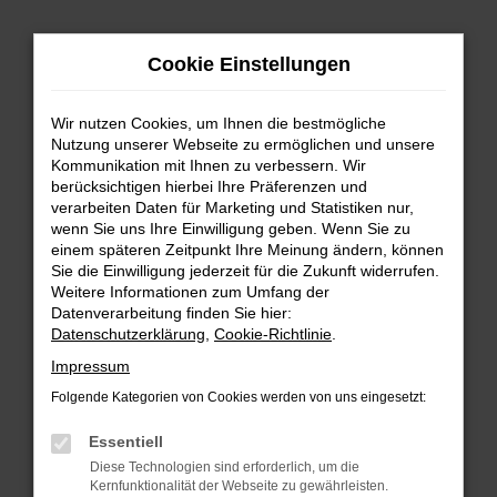
Zum
Cookie Einstellungen
Hauptinhalt
springen
Wir nutzen Cookies, um Ihnen die bestmögliche
FEHLER: NETWORK ERROR
Nutzung unserer Webseite zu ermöglichen und unsere
Kommunikation mit Ihnen zu verbessern. Wir
Beim Laden ist ein Fehler aufgetreten.
berücksichtigen hierbei Ihre Präferenzen und
Hier sind ein paar Tipps, die dir helfen können:
verarbeiten Daten für Marketing und Statistiken nur,
wenn Sie uns Ihre Einwilligung geben. Wenn Sie zu
einem späteren Zeitpunkt Ihre Meinung ändern, können
Überprüfe deine Firewall und deine
Sie die Einwilligung jederzeit für die Zukunft widerrufen.
Internetverbindung.
Weitere Informationen zum Umfang der
Laden andere Webseiten, zum Beispiel deine
Datenverarbeitung finden Sie hier:
Suchmaschine?
Datenschutzerklärung
,
Cookie-Richtlinie
.
Prüfe deine Browsererweiterungen.
Impressum
Manche Erweiterungen, wie Werbeblocker,
Folgende Kategorien von Cookies werden von uns eingesetzt:
können das Laden bestimmter Seiten
verhindern. Funktioniert die Seite in einem
Essentiell
anderen Browser oder in einem privaten
Diese Technologien sind erforderlich, um die
Fenster?
Kernfunktionalität der Webseite zu gewährleisten.