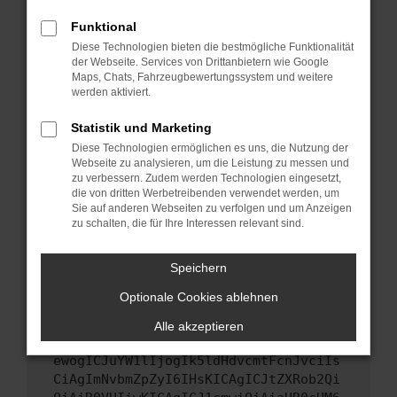
Starte dein Gerät neu.
Funktional
Das kann manchmal helfen, vorübergehende
Diese Technologien bieten die bestmögliche Funktionalität
Probleme zu beheben.
der Webseite. Services von Drittanbietern wie Google
Stelle sicher, dass dein Browser und dein
Maps, Chats, Fahrzeugbewertungssystem und weitere
werden aktiviert.
Betriebssystem auf dem neuesten Stand
sind.
Statistik und Marketing
Veraltete Software birgt nicht nur ein
Diese Technologien ermöglichen es uns, die Nutzung der
Sicherheitsrisiko, sondern kann auch dazu
Webseite zu analysieren, um die Leistung zu messen und
führen, dass bestimmte Funktionen nicht mehr
zu verbessern. Zudem werden Technologien eingesetzt,
unterstützt werden.
die von dritten Werbetreibenden verwendet werden, um
Sie auf anderen Webseiten zu verfolgen und um Anzeigen
Wende dich an den Webseitenbetreiber.
zu schalten, die für Ihre Interessen relevant sind.
Wenn du alle oben genannten Schritte versucht
hast, kontaktiere uns bitte. Wir werden
Speichern
versuchen, das Problem zu beheben. Du kannst
Optionale Cookies ablehnen
uns diesen Text schicken, um uns bei der
Fehlersuche zu unterstützen:
Alle akzeptieren
ewogICJuYW1lIjogIk5ldHdvcmtFcnJvciIs
CiAgImNvbmZpZyI6IHsKICAgICJtZXRob2Qi