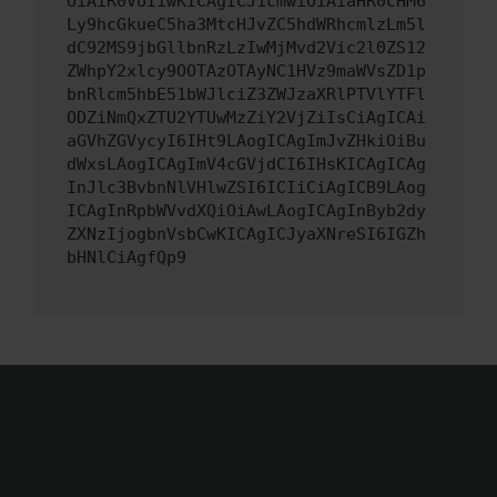
OiAiR0VUIiwKICAgICJ1cmwiOiAiaHR0cHM6
Ly9hcGkueC5ha3MtcHJvZC5hdWRhcmlzLm5l
dC92MS9jbGllbnRzLzIwMjMvd2Vic2l0ZS12
ZWhpY2xlcy9OOTAzOTAyNC1HVz9maWVsZD1p
bnRlcm5hbE51bWJlciZ3ZWJzaXRlPTVlYTFl
ODZiNmQxZTU2YTUwMzZiY2VjZiIsCiAgICAi
aGVhZGVycyI6IHt9LAogICAgImJvZHkiOiBu
dWxsLAogICAgImV4cGVjdCI6IHsKICAgICAg
InJlc3BvbnNlVHlwZSI6ICIiCiAgICB9LAog
ICAgInRpbWVvdXQiOiAwLAogICAgInByb2dy
ZXNzIjogbnVsbCwKICAgICJyaXNreSI6IGZh
bHNlCiAgfQp9