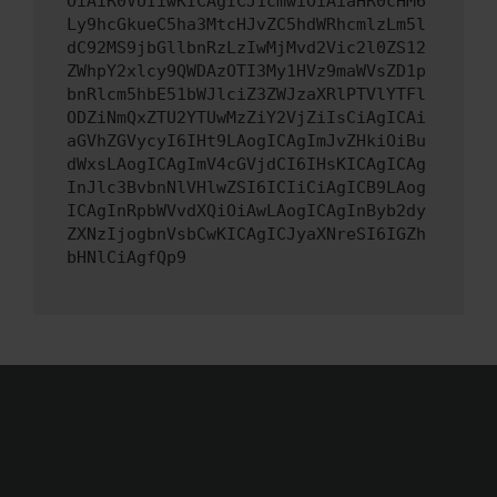
OiAiR0VUIiwKICAgICJ1cmwiOiAiaHR0cHM6
Ly9hcGkueC5ha3MtcHJvZC5hdWRhcmlzLm5l
dC92MS9jbGllbnRzLzIwMjMvd2Vic2l0ZS12
ZWhpY2xlcy9QWDAzOTI3My1HVz9maWVsZD1p
bnRlcm5hbE51bWJlciZ3ZWJzaXRlPTVlYTFl
ODZiNmQxZTU2YTUwMzZiY2VjZiIsCiAgICAi
aGVhZGVycyI6IHt9LAogICAgImJvZHkiOiBu
dWxsLAogICAgImV4cGVjdCI6IHsKICAgICAg
InJlc3BvbnNlVHlwZSI6ICIiCiAgICB9LAog
ICAgInRpbWVvdXQiOiAwLAogICAgInByb2dy
ZXNzIjogbnVsbCwKICAgICJyaXNreSI6IGZh
bHNlCiAgfQp9