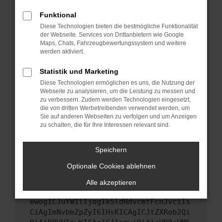
Starte dein Gerät neu.
Funktional
Das kann manchmal helfen, vorübergehende
Diese Technologien bieten die bestmögliche Funktionalität
Probleme zu beheben.
der Webseite. Services von Drittanbietern wie Google
Stelle sicher, dass dein Browser und dein
Maps, Chats, Fahrzeugbewertungssystem und weitere
werden aktiviert.
Betriebssystem auf dem neuesten Stand
sind.
Statistik und Marketing
Veraltete Software birgt nicht nur ein
Diese Technologien ermöglichen es uns, die Nutzung der
Sicherheitsrisiko, sondern kann auch dazu
Webseite zu analysieren, um die Leistung zu messen und
führen, dass bestimmte Funktionen nicht mehr
zu verbessern. Zudem werden Technologien eingesetzt,
unterstützt werden.
die von dritten Werbetreibenden verwendet werden, um
Sie auf anderen Webseiten zu verfolgen und um Anzeigen
Wende dich an den Webseitenbetreiber.
zu schalten, die für Ihre Interessen relevant sind.
Wenn du alle oben genannten Schritte versucht
hast, kontaktiere uns bitte. Wir werden
Speichern
versuchen, das Problem zu beheben. Du kannst
Optionale Cookies ablehnen
uns diesen Text schicken, um uns bei der
Fehlersuche zu unterstützen:
Alle akzeptieren
ewogICJuYW1lIjogIk5ldHdvcmtFcnJvciIs
CiAgImNvbmZpZyI6IHsKICAgICJtZXRob2Qi