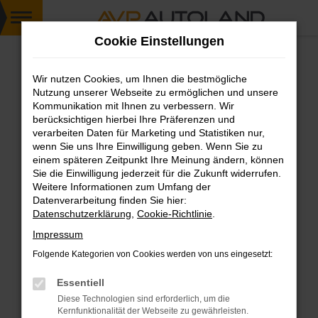
Zum
Cookie Einstellungen
Hauptinhalt
springen
Wir nutzen Cookies, um Ihnen die bestmögliche
FEHLER: NETWORK ERROR
Nutzung unserer Webseite zu ermöglichen und unsere
Kommunikation mit Ihnen zu verbessern. Wir
Beim Laden ist ein Fehler aufgetreten.
berücksichtigen hierbei Ihre Präferenzen und
Hier sind ein paar Tipps, die dir helfen können:
verarbeiten Daten für Marketing und Statistiken nur,
wenn Sie uns Ihre Einwilligung geben. Wenn Sie zu
einem späteren Zeitpunkt Ihre Meinung ändern, können
Überprüfe deine Firewall und deine
Sie die Einwilligung jederzeit für die Zukunft widerrufen.
Internetverbindung.
Weitere Informationen zum Umfang der
Laden andere Webseiten, zum Beispiel deine
Datenverarbeitung finden Sie hier:
Suchmaschine?
Datenschutzerklärung
,
Cookie-Richtlinie
.
Prüfe deine Browsererweiterungen.
Impressum
Manche Erweiterungen, wie Werbeblocker,
Folgende Kategorien von Cookies werden von uns eingesetzt:
können das Laden bestimmter Seiten
verhindern. Funktioniert die Seite in einem
Essentiell
anderen Browser oder in einem privaten
Diese Technologien sind erforderlich, um die
Fenster?
Kernfunktionalität der Webseite zu gewährleisten.