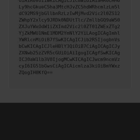
OiAiR0VUIiwKICAgICJ1cmwiOiAiaHR0cHM6
Ly9hcGkueC5ha3MtcHJvZC5hdWRhcmlzLm5l
dC92MS9jbGllbnRzLzIwMjMvd2Vic2l0ZS12
ZWhpY2xlcy9JRDk0NDUtTlc/ZmllbGQ9aW50
ZXJuYWxOdW1iZXImd2Vic2l0ZT01ZWExZTg2
YjZkMWU1NmE1MDM2YmNlY2YiLAogICAgImhl
YWRlcnMiOiB7fSwKICAgICJib2R5IjogbnVs
bCwKICAgICJleHBlY3QiOiB7CiAgICAgICJy
ZXNwb25zZVR5cGUiOiAiIgogICAgfSwKICAg
ICJ0aW1lb3V0IjogMCwKICAgICJwcm9ncmVz
cyI6IG51bGwsCiAgICAicmlza3kiOiBmYWxz
ZQogIH0KfQ==