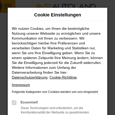
Zum
Cookie Einstellungen
Hauptinhalt
springen
Wir nutzen Cookies, um Ihnen die bestmögliche
FEHLER: NETWORK ERROR
Nutzung unserer Webseite zu ermöglichen und unsere
Kommunikation mit Ihnen zu verbessern. Wir
Beim Laden ist ein Fehler aufgetreten.
berücksichtigen hierbei Ihre Präferenzen und
Hier sind ein paar Tipps, die dir helfen können:
verarbeiten Daten für Marketing und Statistiken nur,
wenn Sie uns Ihre Einwilligung geben. Wenn Sie zu
einem späteren Zeitpunkt Ihre Meinung ändern, können
Überprüfe deine Firewall und deine
Sie die Einwilligung jederzeit für die Zukunft widerrufen.
Internetverbindung.
Weitere Informationen zum Umfang der
Laden andere Webseiten, zum Beispiel deine
Datenverarbeitung finden Sie hier:
Suchmaschine?
Datenschutzerklärung
,
Cookie-Richtlinie
.
Prüfe deine Browsererweiterungen.
Impressum
Manche Erweiterungen, wie Werbeblocker,
Folgende Kategorien von Cookies werden von uns eingesetzt:
können das Laden bestimmter Seiten
verhindern. Funktioniert die Seite in einem
Essentiell
anderen Browser oder in einem privaten
Diese Technologien sind erforderlich, um die
Fenster?
Kernfunktionalität der Webseite zu gewährleisten.