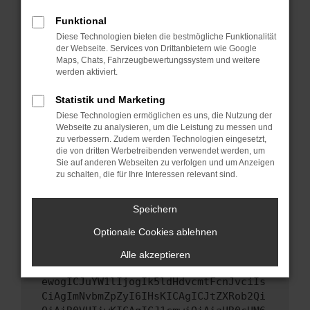
Starte dein Gerät neu.
Funktional
Das kann manchmal helfen, vorübergehende
Diese Technologien bieten die bestmögliche Funktionalität
Probleme zu beheben.
der Webseite. Services von Drittanbietern wie Google
Stelle sicher, dass dein Browser und dein
Maps, Chats, Fahrzeugbewertungssystem und weitere
werden aktiviert.
Betriebssystem auf dem neuesten Stand
sind.
Statistik und Marketing
Veraltete Software birgt nicht nur ein
Diese Technologien ermöglichen es uns, die Nutzung der
Sicherheitsrisiko, sondern kann auch dazu
Webseite zu analysieren, um die Leistung zu messen und
führen, dass bestimmte Funktionen nicht mehr
zu verbessern. Zudem werden Technologien eingesetzt,
unterstützt werden.
die von dritten Werbetreibenden verwendet werden, um
Sie auf anderen Webseiten zu verfolgen und um Anzeigen
Wende dich an den Webseitenbetreiber.
zu schalten, die für Ihre Interessen relevant sind.
Wenn du alle oben genannten Schritte versucht
hast, kontaktiere uns bitte. Wir werden
Speichern
versuchen, das Problem zu beheben. Du kannst
Optionale Cookies ablehnen
uns diesen Text schicken, um uns bei der
Fehlersuche zu unterstützen:
Alle akzeptieren
ewogICJuYW1lIjogIk5ldHdvcmtFcnJvciIs
CiAgImNvbmZpZyI6IHsKICAgICJtZXRob2Qi