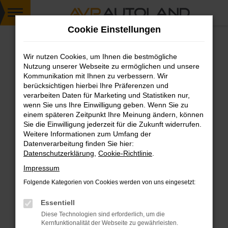
Zum
Cookie Einstellungen
Hauptinhalt
springen
Wir nutzen Cookies, um Ihnen die bestmögliche
FEHLER: NETWORK ERROR
Nutzung unserer Webseite zu ermöglichen und unsere
Kommunikation mit Ihnen zu verbessern. Wir
Beim Laden ist ein Fehler aufgetreten.
berücksichtigen hierbei Ihre Präferenzen und
Hier sind ein paar Tipps, die dir helfen können:
verarbeiten Daten für Marketing und Statistiken nur,
wenn Sie uns Ihre Einwilligung geben. Wenn Sie zu
einem späteren Zeitpunkt Ihre Meinung ändern, können
Überprüfe deine Firewall und deine
Sie die Einwilligung jederzeit für die Zukunft widerrufen.
Internetverbindung.
Weitere Informationen zum Umfang der
Laden andere Webseiten, zum Beispiel deine
Datenverarbeitung finden Sie hier:
Suchmaschine?
Datenschutzerklärung
,
Cookie-Richtlinie
.
Prüfe deine Browsererweiterungen.
Impressum
Manche Erweiterungen, wie Werbeblocker,
Folgende Kategorien von Cookies werden von uns eingesetzt:
können das Laden bestimmter Seiten
verhindern. Funktioniert die Seite in einem
Essentiell
anderen Browser oder in einem privaten
Diese Technologien sind erforderlich, um die
Fenster?
Kernfunktionalität der Webseite zu gewährleisten.