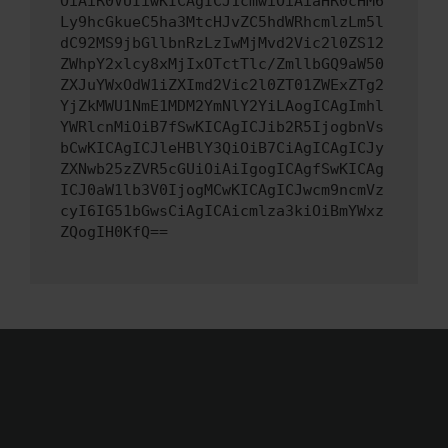
OiAiR0VUIiwKICAgICJ1cmwiOiAiaHR0cHM6
Ly9hcGkueC5ha3MtcHJvZC5hdWRhcmlzLm5l
dC92MS9jbGllbnRzLzIwMjMvd2Vic2l0ZS12
ZWhpY2xlcy8xMjIxOTctTlc/ZmllbGQ9aW50
ZXJuYWxOdW1iZXImd2Vic2l0ZT01ZWExZTg2
YjZkMWU1NmE1MDM2YmNlY2YiLAogICAgImhl
YWRlcnMiOiB7fSwKICAgICJib2R5IjogbnVs
bCwKICAgICJleHBlY3QiOiB7CiAgICAgICJy
ZXNwb25zZVR5cGUiOiAiIgogICAgfSwKICAg
ICJ0aW1lb3V0IjogMCwKICAgICJwcm9ncmVz
cyI6IG51bGwsCiAgICAicmlza3kiOiBmYWxz
ZQogIH0KfQ==