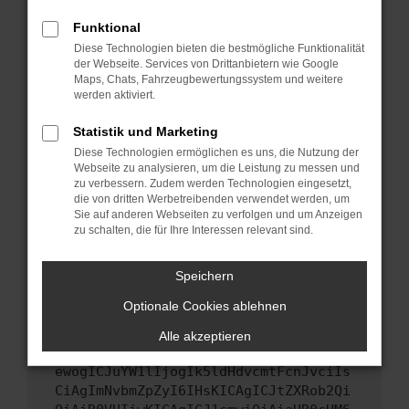
Starte dein Gerät neu.
Funktional
Das kann manchmal helfen, vorübergehende
Diese Technologien bieten die bestmögliche Funktionalität
Probleme zu beheben.
der Webseite. Services von Drittanbietern wie Google
Stelle sicher, dass dein Browser und dein
Maps, Chats, Fahrzeugbewertungssystem und weitere
werden aktiviert.
Betriebssystem auf dem neuesten Stand
sind.
Statistik und Marketing
Veraltete Software birgt nicht nur ein
Diese Technologien ermöglichen es uns, die Nutzung der
Sicherheitsrisiko, sondern kann auch dazu
Webseite zu analysieren, um die Leistung zu messen und
führen, dass bestimmte Funktionen nicht mehr
zu verbessern. Zudem werden Technologien eingesetzt,
unterstützt werden.
die von dritten Werbetreibenden verwendet werden, um
Sie auf anderen Webseiten zu verfolgen und um Anzeigen
Wende dich an den Webseitenbetreiber.
zu schalten, die für Ihre Interessen relevant sind.
Wenn du alle oben genannten Schritte versucht
hast, kontaktiere uns bitte. Wir werden
Speichern
versuchen, das Problem zu beheben. Du kannst
Optionale Cookies ablehnen
uns diesen Text schicken, um uns bei der
Fehlersuche zu unterstützen:
Alle akzeptieren
ewogICJuYW1lIjogIk5ldHdvcmtFcnJvciIs
CiAgImNvbmZpZyI6IHsKICAgICJtZXRob2Qi