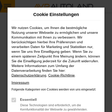
Zum
Cookie Einstellungen
Hauptinhalt
springen
Wir nutzen Cookies, um Ihnen die bestmögliche
FEHLER: NETWORK ERROR
Nutzung unserer Webseite zu ermöglichen und unsere
Kommunikation mit Ihnen zu verbessern. Wir
Beim Laden ist ein Fehler aufgetreten.
berücksichtigen hierbei Ihre Präferenzen und
Hier sind ein paar Tipps, die dir helfen können:
verarbeiten Daten für Marketing und Statistiken nur,
wenn Sie uns Ihre Einwilligung geben. Wenn Sie zu
einem späteren Zeitpunkt Ihre Meinung ändern, können
Überprüfe deine Firewall und deine
Sie die Einwilligung jederzeit für die Zukunft widerrufen.
Internetverbindung.
Weitere Informationen zum Umfang der
Laden andere Webseiten, zum Beispiel deine
Datenverarbeitung finden Sie hier:
Suchmaschine?
Datenschutzerklärung
,
Cookie-Richtlinie
.
Prüfe deine Browsererweiterungen.
Impressum
Manche Erweiterungen, wie Werbeblocker,
Folgende Kategorien von Cookies werden von uns eingesetzt:
können das Laden bestimmter Seiten
verhindern. Funktioniert die Seite in einem
Essentiell
anderen Browser oder in einem privaten
Diese Technologien sind erforderlich, um die
Fenster?
Kernfunktionalität der Webseite zu gewährleisten.