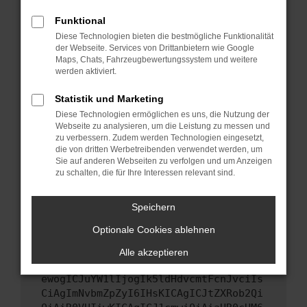
Starte dein Gerät neu.
Funktional
Das kann manchmal helfen, vorübergehende
Diese Technologien bieten die bestmögliche Funktionalität
Probleme zu beheben.
der Webseite. Services von Drittanbietern wie Google
Stelle sicher, dass dein Browser und dein
Maps, Chats, Fahrzeugbewertungssystem und weitere
werden aktiviert.
Betriebssystem auf dem neuesten Stand
sind.
Statistik und Marketing
Veraltete Software birgt nicht nur ein
Diese Technologien ermöglichen es uns, die Nutzung der
Sicherheitsrisiko, sondern kann auch dazu
Webseite zu analysieren, um die Leistung zu messen und
führen, dass bestimmte Funktionen nicht mehr
zu verbessern. Zudem werden Technologien eingesetzt,
unterstützt werden.
die von dritten Werbetreibenden verwendet werden, um
Sie auf anderen Webseiten zu verfolgen und um Anzeigen
Wende dich an den Webseitenbetreiber.
zu schalten, die für Ihre Interessen relevant sind.
Wenn du alle oben genannten Schritte versucht
hast, kontaktiere uns bitte. Wir werden
Speichern
versuchen, das Problem zu beheben. Du kannst
Optionale Cookies ablehnen
uns diesen Text schicken, um uns bei der
Fehlersuche zu unterstützen:
Alle akzeptieren
ewogICJuYW1lIjogIk5ldHdvcmtFcnJvciIs
CiAgImNvbmZpZyI6IHsKICAgICJtZXRob2Qi