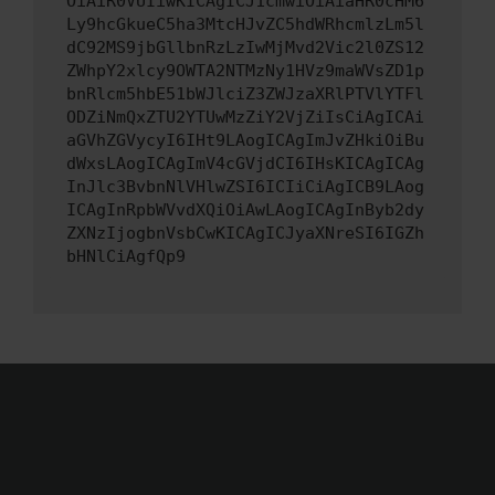
OiAiR0VUIiwKICAgICJ1cmwiOiAiaHR0cHM6
Ly9hcGkueC5ha3MtcHJvZC5hdWRhcmlzLm5l
dC92MS9jbGllbnRzLzIwMjMvd2Vic2l0ZS12
ZWhpY2xlcy9OWTA2NTMzNy1HVz9maWVsZD1p
bnRlcm5hbE51bWJlciZ3ZWJzaXRlPTVlYTFl
ODZiNmQxZTU2YTUwMzZiY2VjZiIsCiAgICAi
aGVhZGVycyI6IHt9LAogICAgImJvZHkiOiBu
dWxsLAogICAgImV4cGVjdCI6IHsKICAgICAg
InJlc3BvbnNlVHlwZSI6ICIiCiAgICB9LAog
ICAgInRpbWVvdXQiOiAwLAogICAgInByb2dy
ZXNzIjogbnVsbCwKICAgICJyaXNreSI6IGZh
bHNlCiAgfQp9