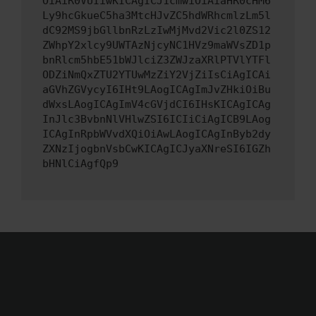
OiAiR0VUIiwKICAgICJ1cmwiOiAiaHR0cHM6
Ly9hcGkueC5ha3MtcHJvZC5hdWRhcmlzLm5l
dC92MS9jbGllbnRzLzIwMjMvd2Vic2l0ZS12
ZWhpY2xlcy9UWTAzNjcyNC1HVz9maWVsZD1p
bnRlcm5hbE51bWJlciZ3ZWJzaXRlPTVlYTFl
ODZiNmQxZTU2YTUwMzZiY2VjZiIsCiAgICAi
aGVhZGVycyI6IHt9LAogICAgImJvZHkiOiBu
dWxsLAogICAgImV4cGVjdCI6IHsKICAgICAg
InJlc3BvbnNlVHlwZSI6ICIiCiAgICB9LAog
ICAgInRpbWVvdXQiOiAwLAogICAgInByb2dy
ZXNzIjogbnVsbCwKICAgICJyaXNreSI6IGZh
bHNlCiAgfQp9