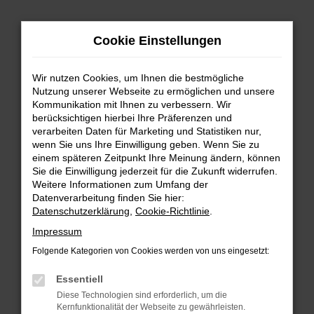
Zum
Cookie Einstellungen
Hauptinhalt
springen
Wir nutzen Cookies, um Ihnen die bestmögliche
FEHLER: NETWORK ERROR
Nutzung unserer Webseite zu ermöglichen und unsere
Kommunikation mit Ihnen zu verbessern. Wir
Beim Laden ist ein Fehler aufgetreten.
berücksichtigen hierbei Ihre Präferenzen und
Hier sind ein paar Tipps, die dir helfen können:
verarbeiten Daten für Marketing und Statistiken nur,
wenn Sie uns Ihre Einwilligung geben. Wenn Sie zu
einem späteren Zeitpunkt Ihre Meinung ändern, können
Überprüfe deine Firewall und deine
Sie die Einwilligung jederzeit für die Zukunft widerrufen.
Internetverbindung.
Weitere Informationen zum Umfang der
Laden andere Webseiten, zum Beispiel deine
Datenverarbeitung finden Sie hier:
Suchmaschine?
Datenschutzerklärung
,
Cookie-Richtlinie
.
Prüfe deine Browsererweiterungen.
Impressum
Manche Erweiterungen, wie Werbeblocker,
Folgende Kategorien von Cookies werden von uns eingesetzt:
können das Laden bestimmter Seiten
verhindern. Funktioniert die Seite in einem
Essentiell
anderen Browser oder in einem privaten
Diese Technologien sind erforderlich, um die
Fenster?
Kernfunktionalität der Webseite zu gewährleisten.