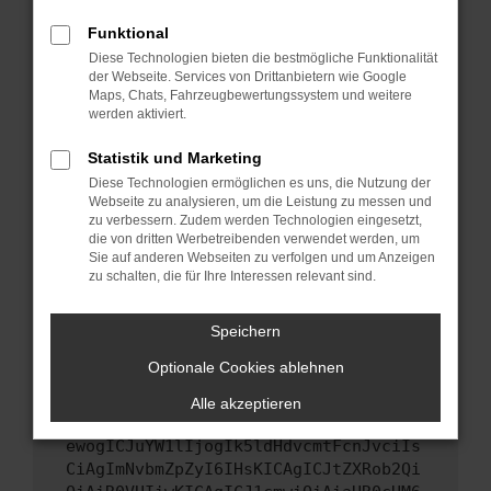
Starte dein Gerät neu.
Funktional
Das kann manchmal helfen, vorübergehende
Diese Technologien bieten die bestmögliche Funktionalität
Probleme zu beheben.
der Webseite. Services von Drittanbietern wie Google
Stelle sicher, dass dein Browser und dein
Maps, Chats, Fahrzeugbewertungssystem und weitere
werden aktiviert.
Betriebssystem auf dem neuesten Stand
sind.
Statistik und Marketing
Veraltete Software birgt nicht nur ein
Diese Technologien ermöglichen es uns, die Nutzung der
Sicherheitsrisiko, sondern kann auch dazu
Webseite zu analysieren, um die Leistung zu messen und
führen, dass bestimmte Funktionen nicht mehr
zu verbessern. Zudem werden Technologien eingesetzt,
unterstützt werden.
die von dritten Werbetreibenden verwendet werden, um
Sie auf anderen Webseiten zu verfolgen und um Anzeigen
Wende dich an den Webseitenbetreiber.
zu schalten, die für Ihre Interessen relevant sind.
Wenn du alle oben genannten Schritte versucht
hast, kontaktiere uns bitte. Wir werden
Speichern
versuchen, das Problem zu beheben. Du kannst
Optionale Cookies ablehnen
uns diesen Text schicken, um uns bei der
Fehlersuche zu unterstützen:
Alle akzeptieren
ewogICJuYW1lIjogIk5ldHdvcmtFcnJvciIs
CiAgImNvbmZpZyI6IHsKICAgICJtZXRob2Qi