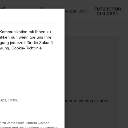
 Kommunikation mit Ihnen zu
stiken nur, wenn Sie uns Ihre
ung jederzeit für die Zukunft
ärung
,
Cookie-Richtlinie
.
Seite in einem anderen Browser oder in einem privaten
Maps, Chats,
nd zu verbessern. Zudem werden