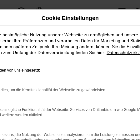
Cookie Einstellungen
ie bestmögliche Nutzung unserer Webseite zu ermöglichen und unsere
hierbei Ihre Präferenzen und verarbeiten Daten für Marketing und Stati
einem späteren Zeitpunkt Ihre Meinung ändern, können Sie die Einwillig
ERROR
en zum Umfang der Datenverarbeitung finden Sie hier:
Datenschutzerkl
en von uns eingesetzt:
ernetverbindung.
rlich, um die Kernfunktionalität der Webseite zu gewährleisten.
e Suchmaschine?
nnen das Laden bestimmter Seiten verhindern. Funktioniert die 
estmögliche Funktionalität der Webseite. Services von Drittanbietern wie Google 
eitere werden aktiviert.
 Probleme zu beheben.
 es uns, die Nutzung der Webseite zu analysieren, um die Leistung zu messen u