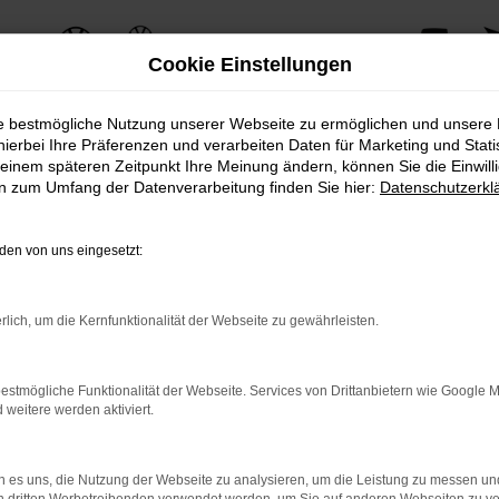
Cookie Einstellungen
ie bestmögliche Nutzung unserer Webseite zu ermöglichen und unsere
hierbei Ihre Präferenzen und verarbeiten Daten für Marketing und Stati
einem späteren Zeitpunkt Ihre Meinung ändern, können Sie die Einwillig
ERROR
en zum Umfang der Datenverarbeitung finden Sie hier:
Datenschutzerkl
en von uns eingesetzt:
ernetverbindung.
rlich, um die Kernfunktionalität der Webseite zu gewährleisten.
e Suchmaschine?
nnen das Laden bestimmter Seiten verhindern. Funktioniert die 
estmögliche Funktionalität der Webseite. Services von Drittanbietern wie Google 
eitere werden aktiviert.
 Probleme zu beheben.
 es uns, die Nutzung der Webseite zu analysieren, um die Leistung zu messen u