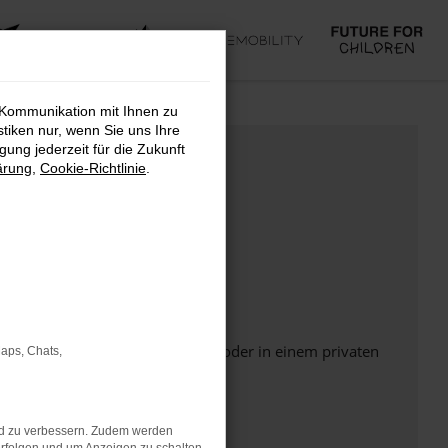
 Kommunikation mit Ihnen zu
stiken nur, wenn Sie uns Ihre
ung jederzeit für die Zukunft
ärung
,
Cookie-Richtlinie
.
Seite in einem anderen Browser oder in einem privaten
Maps, Chats,
nd zu verbessern. Zudem werden