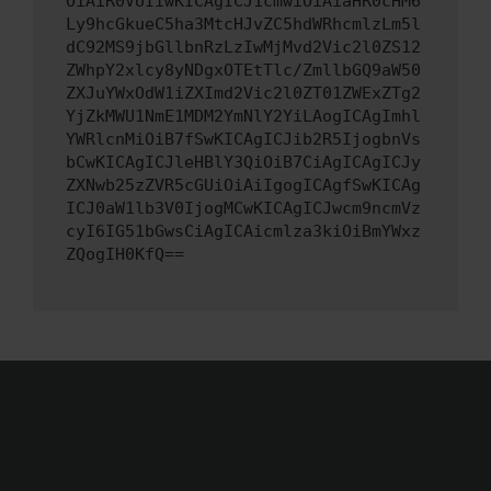
OiAiR0VUIiwKICAgICJ1cmwiOiAiaHR0cHM6
Ly9hcGkueC5ha3MtcHJvZC5hdWRhcmlzLm5l
dC92MS9jbGllbnRzLzIwMjMvd2Vic2l0ZS12
ZWhpY2xlcy8yNDgxOTEtTlc/ZmllbGQ9aW50
ZXJuYWxOdW1iZXImd2Vic2l0ZT01ZWExZTg2
YjZkMWU1NmE1MDM2YmNlY2YiLAogICAgImhl
YWRlcnMiOiB7fSwKICAgICJib2R5IjogbnVs
bCwKICAgICJleHBlY3QiOiB7CiAgICAgICJy
ZXNwb25zZVR5cGUiOiAiIgogICAgfSwKICAg
ICJ0aW1lb3V0IjogMCwKICAgICJwcm9ncmVz
cyI6IG51bGwsCiAgICAicmlza3kiOiBmYWxz
ZQogIH0KfQ==