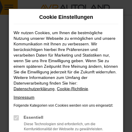
Zum
Cookie Einstellungen
Hauptinhalt
springen
Wir nutzen Cookies, um Ihnen die bestmögliche
FEHLER: NETWORK ERROR
Nutzung unserer Webseite zu ermöglichen und unsere
Kommunikation mit Ihnen zu verbessern. Wir
Beim Laden ist ein Fehler aufgetreten.
berücksichtigen hierbei Ihre Präferenzen und
Hier sind ein paar Tipps, die dir helfen können:
verarbeiten Daten für Marketing und Statistiken nur,
wenn Sie uns Ihre Einwilligung geben. Wenn Sie zu
einem späteren Zeitpunkt Ihre Meinung ändern, können
Überprüfe deine Firewall und deine
Sie die Einwilligung jederzeit für die Zukunft widerrufen.
Internetverbindung.
Weitere Informationen zum Umfang der
Laden andere Webseiten, zum Beispiel deine
Datenverarbeitung finden Sie hier:
Suchmaschine?
Datenschutzerklärung
,
Cookie-Richtlinie
.
Prüfe deine Browsererweiterungen.
Impressum
Manche Erweiterungen, wie Werbeblocker,
Folgende Kategorien von Cookies werden von uns eingesetzt:
können das Laden bestimmter Seiten
verhindern. Funktioniert die Seite in einem
Essentiell
anderen Browser oder in einem privaten
Diese Technologien sind erforderlich, um die
Fenster?
Kernfunktionalität der Webseite zu gewährleisten.