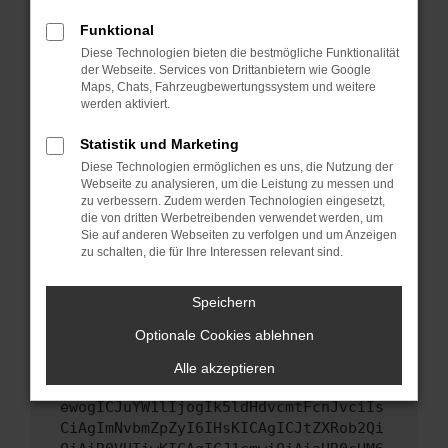
Starte dein Gerät neu.
Funktional
Das kann manchmal helfen, vorübergehende
Diese Technologien bieten die bestmögliche Funktionalität
Probleme zu beheben.
der Webseite. Services von Drittanbietern wie Google
Stelle sicher, dass dein Browser und dein
Maps, Chats, Fahrzeugbewertungssystem und weitere
werden aktiviert.
Betriebssystem auf dem neuesten Stand
sind.
Statistik und Marketing
Veraltete Software birgt nicht nur ein
Diese Technologien ermöglichen es uns, die Nutzung der
Sicherheitsrisiko, sondern kann auch dazu
Webseite zu analysieren, um die Leistung zu messen und
führen, dass bestimmte Funktionen nicht mehr
zu verbessern. Zudem werden Technologien eingesetzt,
unterstützt werden.
die von dritten Werbetreibenden verwendet werden, um
Sie auf anderen Webseiten zu verfolgen und um Anzeigen
Wende dich an den Webseitenbetreiber.
zu schalten, die für Ihre Interessen relevant sind.
Wenn du alle oben genannten Schritte versucht
hast, kontaktiere uns bitte. Wir werden
Speichern
versuchen, das Problem zu beheben. Du kannst
Optionale Cookies ablehnen
uns diesen Text schicken, um uns bei der
Fehlersuche zu unterstützen:
Alle akzeptieren
ewogICJuYW1lIjogIk5ldHdvcmtFcnJvciIs
CiAgImNvbmZpZyI6IHsKICAgICJtZXRob2Qi