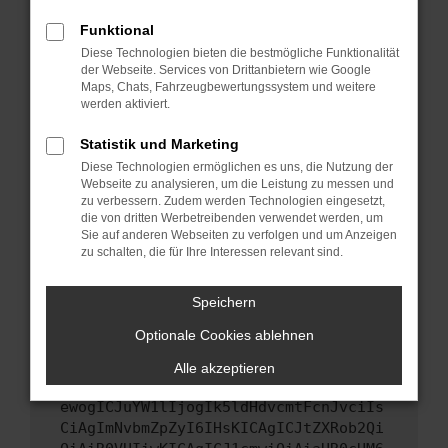
Starte dein Gerät neu.
Funktional
Das kann manchmal helfen, vorübergehende
Diese Technologien bieten die bestmögliche Funktionalität
Probleme zu beheben.
der Webseite. Services von Drittanbietern wie Google
Stelle sicher, dass dein Browser und dein
Maps, Chats, Fahrzeugbewertungssystem und weitere
werden aktiviert.
Betriebssystem auf dem neuesten Stand
sind.
Statistik und Marketing
Veraltete Software birgt nicht nur ein
Diese Technologien ermöglichen es uns, die Nutzung der
Sicherheitsrisiko, sondern kann auch dazu
Webseite zu analysieren, um die Leistung zu messen und
führen, dass bestimmte Funktionen nicht mehr
zu verbessern. Zudem werden Technologien eingesetzt,
unterstützt werden.
die von dritten Werbetreibenden verwendet werden, um
Sie auf anderen Webseiten zu verfolgen und um Anzeigen
Wende dich an den Webseitenbetreiber.
zu schalten, die für Ihre Interessen relevant sind.
Wenn du alle oben genannten Schritte versucht
hast, kontaktiere uns bitte. Wir werden
Speichern
versuchen, das Problem zu beheben. Du kannst
Optionale Cookies ablehnen
uns diesen Text schicken, um uns bei der
Fehlersuche zu unterstützen:
Alle akzeptieren
ewogICJuYW1lIjogIk5ldHdvcmtFcnJvciIs
CiAgImNvbmZpZyI6IHsKICAgICJtZXRob2Qi