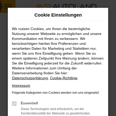
Zum
Cookie Einstellungen
Hauptinhalt
springen
Wir nutzen Cookies, um Ihnen die bestmögliche
FEHLER: NETWORK ERROR
Nutzung unserer Webseite zu ermöglichen und unsere
Kommunikation mit Ihnen zu verbessern. Wir
Beim Laden ist ein Fehler aufgetreten.
berücksichtigen hierbei Ihre Präferenzen und
Hier sind ein paar Tipps, die dir helfen können:
verarbeiten Daten für Marketing und Statistiken nur,
wenn Sie uns Ihre Einwilligung geben. Wenn Sie zu
einem späteren Zeitpunkt Ihre Meinung ändern, können
Überprüfe deine Firewall und deine
Sie die Einwilligung jederzeit für die Zukunft widerrufen.
Internetverbindung.
Weitere Informationen zum Umfang der
Laden andere Webseiten, zum Beispiel deine
Datenverarbeitung finden Sie hier:
Suchmaschine?
Datenschutzerklärung
,
Cookie-Richtlinie
.
Prüfe deine Browsererweiterungen.
Impressum
Manche Erweiterungen, wie Werbeblocker,
Folgende Kategorien von Cookies werden von uns eingesetzt:
können das Laden bestimmter Seiten
verhindern. Funktioniert die Seite in einem
Essentiell
anderen Browser oder in einem privaten
Diese Technologien sind erforderlich, um die
Fenster?
Kernfunktionalität der Webseite zu gewährleisten.