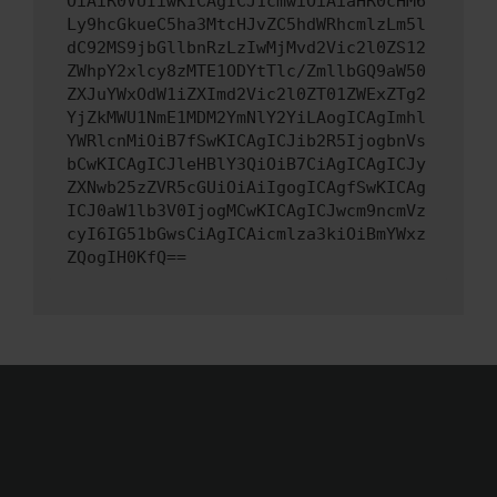
OiAiR0VUIiwKICAgICJ1cmwiOiAiaHR0cHM6
Ly9hcGkueC5ha3MtcHJvZC5hdWRhcmlzLm5l
dC92MS9jbGllbnRzLzIwMjMvd2Vic2l0ZS12
ZWhpY2xlcy8zMTE1ODYtTlc/ZmllbGQ9aW50
ZXJuYWxOdW1iZXImd2Vic2l0ZT01ZWExZTg2
YjZkMWU1NmE1MDM2YmNlY2YiLAogICAgImhl
YWRlcnMiOiB7fSwKICAgICJib2R5IjogbnVs
bCwKICAgICJleHBlY3QiOiB7CiAgICAgICJy
ZXNwb25zZVR5cGUiOiAiIgogICAgfSwKICAg
ICJ0aW1lb3V0IjogMCwKICAgICJwcm9ncmVz
cyI6IG51bGwsCiAgICAicmlza3kiOiBmYWxz
ZQogIH0KfQ==