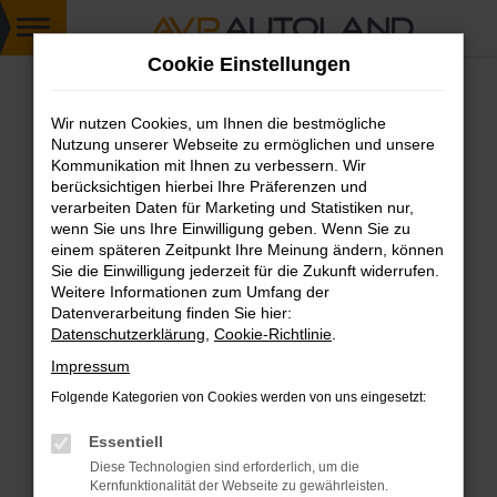
Zum
Cookie Einstellungen
Hauptinhalt
springen
Wir nutzen Cookies, um Ihnen die bestmögliche
FEHLER: NETWORK ERROR
Nutzung unserer Webseite zu ermöglichen und unsere
Kommunikation mit Ihnen zu verbessern. Wir
Beim Laden ist ein Fehler aufgetreten.
berücksichtigen hierbei Ihre Präferenzen und
Hier sind ein paar Tipps, die dir helfen können:
verarbeiten Daten für Marketing und Statistiken nur,
wenn Sie uns Ihre Einwilligung geben. Wenn Sie zu
einem späteren Zeitpunkt Ihre Meinung ändern, können
Überprüfe deine Firewall und deine
Sie die Einwilligung jederzeit für die Zukunft widerrufen.
Internetverbindung.
Weitere Informationen zum Umfang der
Laden andere Webseiten, zum Beispiel deine
Datenverarbeitung finden Sie hier:
Suchmaschine?
Datenschutzerklärung
,
Cookie-Richtlinie
.
Prüfe deine Browsererweiterungen.
Impressum
Manche Erweiterungen, wie Werbeblocker,
Folgende Kategorien von Cookies werden von uns eingesetzt:
können das Laden bestimmter Seiten
verhindern. Funktioniert die Seite in einem
Essentiell
anderen Browser oder in einem privaten
Diese Technologien sind erforderlich, um die
Fenster?
Kernfunktionalität der Webseite zu gewährleisten.