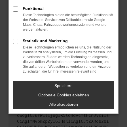
Starte dein Gerät neu.
Funktional
Das kann manchmal helfen, vorübergehende
Diese Technologien bieten die bestmögliche Funktionalität
Probleme zu beheben.
der Webseite. Services von Drittanbietern wie Google
Stelle sicher, dass dein Browser und dein
Maps, Chats, Fahrzeugbewertungssystem und weitere
werden aktiviert.
Betriebssystem auf dem neuesten Stand
sind.
Statistik und Marketing
Veraltete Software birgt nicht nur ein
Diese Technologien ermöglichen es uns, die Nutzung der
Sicherheitsrisiko, sondern kann auch dazu
Webseite zu analysieren, um die Leistung zu messen und
führen, dass bestimmte Funktionen nicht mehr
zu verbessern. Zudem werden Technologien eingesetzt,
unterstützt werden.
die von dritten Werbetreibenden verwendet werden, um
Sie auf anderen Webseiten zu verfolgen und um Anzeigen
Wende dich an den Webseitenbetreiber.
zu schalten, die für Ihre Interessen relevant sind.
Wenn du alle oben genannten Schritte versucht
hast, kontaktiere uns bitte. Wir werden
Speichern
versuchen, das Problem zu beheben. Du kannst
Optionale Cookies ablehnen
uns diesen Text schicken, um uns bei der
Fehlersuche zu unterstützen:
Alle akzeptieren
ewogICJuYW1lIjogIk5ldHdvcmtFcnJvciIs
CiAgImNvbmZpZyI6IHsKICAgICJtZXRob2Qi