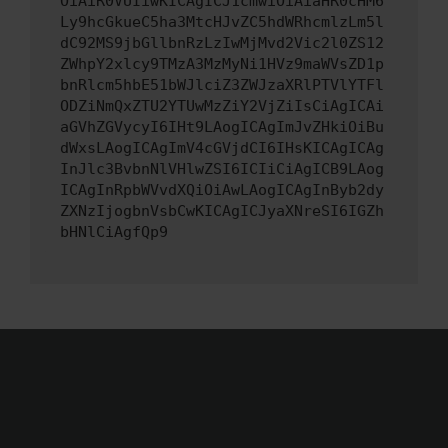
OiAiR0VUIiwKICAgICJ1cmwiOiAiaHR0cHM6
Ly9hcGkueC5ha3MtcHJvZC5hdWRhcmlzLm5l
dC92MS9jbGllbnRzLzIwMjMvd2Vic2l0ZS12
ZWhpY2xlcy9TMzA3MzMyNi1HVz9maWVsZD1p
bnRlcm5hbE51bWJlciZ3ZWJzaXRlPTVlYTFl
ODZiNmQxZTU2YTUwMzZiY2VjZiIsCiAgICAi
aGVhZGVycyI6IHt9LAogICAgImJvZHkiOiBu
dWxsLAogICAgImV4cGVjdCI6IHsKICAgICAg
InJlc3BvbnNlVHlwZSI6ICIiCiAgICB9LAog
ICAgInRpbWVvdXQiOiAwLAogICAgInByb2dy
ZXNzIjogbnVsbCwKICAgICJyaXNreSI6IGZh
bHNlCiAgfQp9