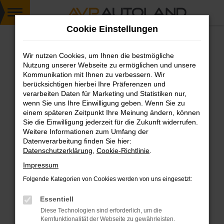
Zum
Cookie Einstellungen
Hauptinhalt
springen
Wir nutzen Cookies, um Ihnen die bestmögliche
FEHLER: NETWORK ERROR
Nutzung unserer Webseite zu ermöglichen und unsere
Kommunikation mit Ihnen zu verbessern. Wir
Beim Laden ist ein Fehler aufgetreten.
berücksichtigen hierbei Ihre Präferenzen und
Hier sind ein paar Tipps, die dir helfen können:
verarbeiten Daten für Marketing und Statistiken nur,
wenn Sie uns Ihre Einwilligung geben. Wenn Sie zu
einem späteren Zeitpunkt Ihre Meinung ändern, können
Überprüfe deine Firewall und deine
Sie die Einwilligung jederzeit für die Zukunft widerrufen.
Internetverbindung.
Weitere Informationen zum Umfang der
Laden andere Webseiten, zum Beispiel deine
Datenverarbeitung finden Sie hier:
Suchmaschine?
Datenschutzerklärung
,
Cookie-Richtlinie
.
Prüfe deine Browsererweiterungen.
Impressum
Manche Erweiterungen, wie Werbeblocker,
Folgende Kategorien von Cookies werden von uns eingesetzt:
können das Laden bestimmter Seiten
verhindern. Funktioniert die Seite in einem
Essentiell
anderen Browser oder in einem privaten
Diese Technologien sind erforderlich, um die
Fenster?
Kernfunktionalität der Webseite zu gewährleisten.