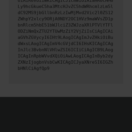
OiAiR0VUIiwKICAgICJ1cmwiOiAiaHR0cHM6
Ly9hcGkueC5ha3MtcHJvZC5hdWRhcmlzLm5l
dC92MS9jbGllbnRzLzIwMjMvd2Vic2l0ZS12
ZWhpY2xlcy9ORjA0NDY2OC1HVz9maWVsZD1p
bnRlcm5hbE51bWJlciZ3ZWJzaXRlPTVlYTFl
ODZiNmQxZTU2YTUwMzZiY2VjZiIsCiAgICAi
aGVhZGVycyI6IHt9LAogICAgImJvZHkiOiBu
dWxsLAogICAgImV4cGVjdCI6IHsKICAgICAg
InJlc3BvbnNlVHlwZSI6ICIiCiAgICB9LAog
ICAgInRpbWVvdXQiOiAwLAogICAgInByb2dy
ZXNzIjogbnVsbCwKICAgICJyaXNreSI6IGZh
bHNlCiAgfQp9