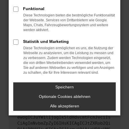
Starte dein Gerät neu.
Funktional
Das kann manchmal helfen, vorübergehende
Diese Technologien bieten die bestmögliche Funktionalität
Probleme zu beheben.
der Webseite. Services von Drittanbietern wie Google
Stelle sicher, dass dein Browser und dein
Maps, Chats, Fahrzeugbewertungssystem und weitere
werden aktiviert.
Betriebssystem auf dem neuesten Stand
sind.
Statistik und Marketing
Veraltete Software birgt nicht nur ein
Diese Technologien ermöglichen es uns, die Nutzung der
Sicherheitsrisiko, sondern kann auch dazu
Webseite zu analysieren, um die Leistung zu messen und
führen, dass bestimmte Funktionen nicht mehr
zu verbessern. Zudem werden Technologien eingesetzt,
unterstützt werden.
die von dritten Werbetreibenden verwendet werden, um
Sie auf anderen Webseiten zu verfolgen und um Anzeigen
Wende dich an den Webseitenbetreiber.
zu schalten, die für Ihre Interessen relevant sind.
Wenn du alle oben genannten Schritte versucht
hast, kontaktiere uns bitte. Wir werden
Speichern
versuchen, das Problem zu beheben. Du kannst
Optionale Cookies ablehnen
uns diesen Text schicken, um uns bei der
Fehlersuche zu unterstützen:
Alle akzeptieren
ewogICJuYW1lIjogIk5ldHdvcmtFcnJvciIs
CiAgImNvbmZpZyI6IHsKICAgICJtZXRob2Qi