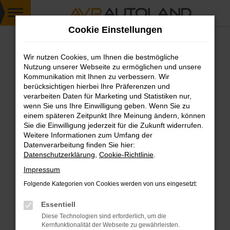
Zum
Cookie Einstellungen
Hauptinhalt
springen
Wir nutzen Cookies, um Ihnen die bestmögliche
FEHLER: NETWORK ERROR
Nutzung unserer Webseite zu ermöglichen und unsere
Kommunikation mit Ihnen zu verbessern. Wir
Beim Laden ist ein Fehler aufgetreten.
berücksichtigen hierbei Ihre Präferenzen und
Hier sind ein paar Tipps, die dir helfen können:
verarbeiten Daten für Marketing und Statistiken nur,
wenn Sie uns Ihre Einwilligung geben. Wenn Sie zu
einem späteren Zeitpunkt Ihre Meinung ändern, können
Überprüfe deine Firewall und deine
Sie die Einwilligung jederzeit für die Zukunft widerrufen.
Internetverbindung.
Weitere Informationen zum Umfang der
Laden andere Webseiten, zum Beispiel deine
Datenverarbeitung finden Sie hier:
Suchmaschine?
Datenschutzerklärung
,
Cookie-Richtlinie
.
Prüfe deine Browsererweiterungen.
Impressum
Manche Erweiterungen, wie Werbeblocker,
Folgende Kategorien von Cookies werden von uns eingesetzt:
können das Laden bestimmter Seiten
verhindern. Funktioniert die Seite in einem
Essentiell
anderen Browser oder in einem privaten
Diese Technologien sind erforderlich, um die
Fenster?
Kernfunktionalität der Webseite zu gewährleisten.