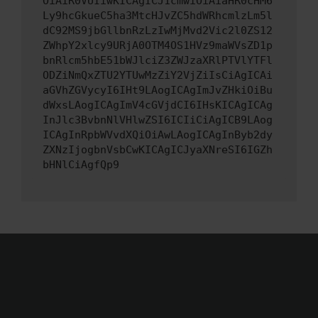
OiAiR0VUIiwKICAgICJ1cmwiOiAiaHR0cHM6
Ly9hcGkueC5ha3MtcHJvZC5hdWRhcmlzLm5l
dC92MS9jbGllbnRzLzIwMjMvd2Vic2l0ZS12
ZWhpY2xlcy9URjA0OTM4OS1HVz9maWVsZD1p
bnRlcm5hbE51bWJlciZ3ZWJzaXRlPTVlYTFl
ODZiNmQxZTU2YTUwMzZiY2VjZiIsCiAgICAi
aGVhZGVycyI6IHt9LAogICAgImJvZHkiOiBu
dWxsLAogICAgImV4cGVjdCI6IHsKICAgICAg
InJlc3BvbnNlVHlwZSI6ICIiCiAgICB9LAog
ICAgInRpbWVvdXQiOiAwLAogICAgInByb2dy
ZXNzIjogbnVsbCwKICAgICJyaXNreSI6IGZh
bHNlCiAgfQp9