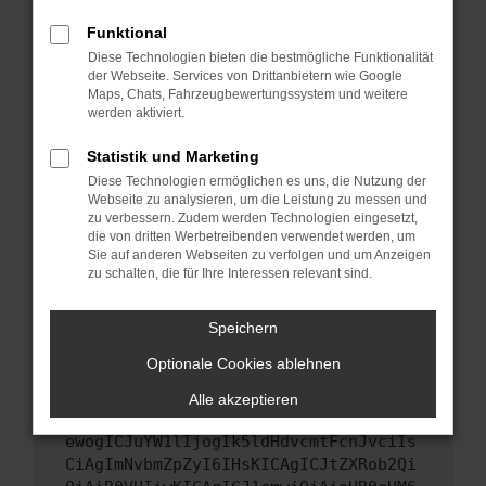
Starte dein Gerät neu.
Funktional
Das kann manchmal helfen, vorübergehende
Diese Technologien bieten die bestmögliche Funktionalität
Probleme zu beheben.
der Webseite. Services von Drittanbietern wie Google
Stelle sicher, dass dein Browser und dein
Maps, Chats, Fahrzeugbewertungssystem und weitere
werden aktiviert.
Betriebssystem auf dem neuesten Stand
sind.
Statistik und Marketing
Veraltete Software birgt nicht nur ein
Diese Technologien ermöglichen es uns, die Nutzung der
Sicherheitsrisiko, sondern kann auch dazu
Webseite zu analysieren, um die Leistung zu messen und
führen, dass bestimmte Funktionen nicht mehr
zu verbessern. Zudem werden Technologien eingesetzt,
unterstützt werden.
die von dritten Werbetreibenden verwendet werden, um
Sie auf anderen Webseiten zu verfolgen und um Anzeigen
Wende dich an den Webseitenbetreiber.
zu schalten, die für Ihre Interessen relevant sind.
Wenn du alle oben genannten Schritte versucht
hast, kontaktiere uns bitte. Wir werden
Speichern
versuchen, das Problem zu beheben. Du kannst
Optionale Cookies ablehnen
uns diesen Text schicken, um uns bei der
Fehlersuche zu unterstützen:
Alle akzeptieren
ewogICJuYW1lIjogIk5ldHdvcmtFcnJvciIs
CiAgImNvbmZpZyI6IHsKICAgICJtZXRob2Qi