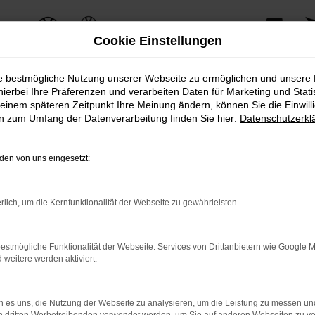
Cookie Einstellungen
ie bestmögliche Nutzung unserer Webseite zu ermöglichen und unsere
hierbei Ihre Präferenzen und verarbeiten Daten für Marketing und Stati
einem späteren Zeitpunkt Ihre Meinung ändern, können Sie die Einwillig
ERROR
en zum Umfang der Datenverarbeitung finden Sie hier:
Datenschutzerkl
en von uns eingesetzt:
ernetverbindung.
rlich, um die Kernfunktionalität der Webseite zu gewährleisten.
e Suchmaschine?
nnen das Laden bestimmter Seiten verhindern. Funktioniert die 
estmögliche Funktionalität der Webseite. Services von Drittanbietern wie Google 
eitere werden aktiviert.
 Probleme zu beheben.
 es uns, die Nutzung der Webseite zu analysieren, um die Leistung zu messen u