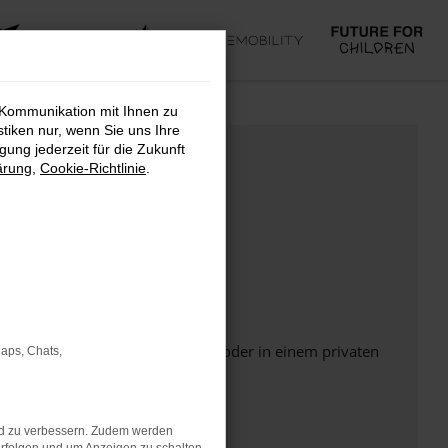
 Kommunikation mit Ihnen zu
stiken nur, wenn Sie uns Ihre
ung jederzeit für die Zukunft
ärung
,
Cookie-Richtlinie
.
Seite in einem anderen Browser oder in einem privaten
Maps, Chats,
nd zu verbessern. Zudem werden