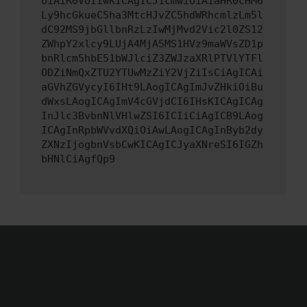
OiAiR0VUIiwKICAgICJ1cmwiOiAiaHR0cHM6
Ly9hcGkueC5ha3MtcHJvZC5hdWRhcmlzLm5l
dC92MS9jbGllbnRzLzIwMjMvd2Vic2l0ZS12
ZWhpY2xlcy9LUjA4MjA5MS1HVz9maWVsZD1p
bnRlcm5hbE51bWJlciZ3ZWJzaXRlPTVlYTFl
ODZiNmQxZTU2YTUwMzZiY2VjZiIsCiAgICAi
aGVhZGVycyI6IHt9LAogICAgImJvZHkiOiBu
dWxsLAogICAgImV4cGVjdCI6IHsKICAgICAg
InJlc3BvbnNlVHlwZSI6ICIiCiAgICB9LAog
ICAgInRpbWVvdXQiOiAwLAogICAgInByb2dy
ZXNzIjogbnVsbCwKICAgICJyaXNreSI6IGZh
bHNlCiAgfQp9