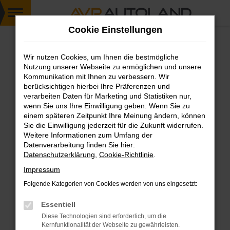
Zum
Cookie Einstellungen
Hauptinhalt
springen
Wir nutzen Cookies, um Ihnen die bestmögliche
FEHLER: NETWORK ERROR
Nutzung unserer Webseite zu ermöglichen und unsere
Kommunikation mit Ihnen zu verbessern. Wir
Beim Laden ist ein Fehler aufgetreten.
berücksichtigen hierbei Ihre Präferenzen und
Hier sind ein paar Tipps, die dir helfen können:
verarbeiten Daten für Marketing und Statistiken nur,
wenn Sie uns Ihre Einwilligung geben. Wenn Sie zu
einem späteren Zeitpunkt Ihre Meinung ändern, können
Überprüfe deine Firewall und deine
Sie die Einwilligung jederzeit für die Zukunft widerrufen.
Internetverbindung.
Weitere Informationen zum Umfang der
Laden andere Webseiten, zum Beispiel deine
Datenverarbeitung finden Sie hier:
Suchmaschine?
Datenschutzerklärung
,
Cookie-Richtlinie
.
Prüfe deine Browsererweiterungen.
Impressum
Manche Erweiterungen, wie Werbeblocker,
Folgende Kategorien von Cookies werden von uns eingesetzt:
können das Laden bestimmter Seiten
verhindern. Funktioniert die Seite in einem
Essentiell
anderen Browser oder in einem privaten
Diese Technologien sind erforderlich, um die
Fenster?
Kernfunktionalität der Webseite zu gewährleisten.