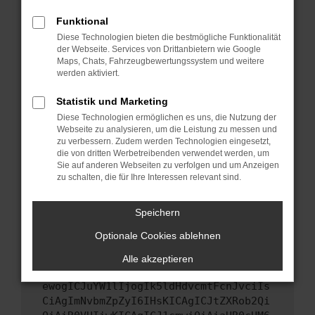
Starte dein Gerät neu.
Funktional
Das kann manchmal helfen, vorübergehende
Diese Technologien bieten die bestmögliche Funktionalität
Probleme zu beheben.
der Webseite. Services von Drittanbietern wie Google
Stelle sicher, dass dein Browser und dein
Maps, Chats, Fahrzeugbewertungssystem und weitere
werden aktiviert.
Betriebssystem auf dem neuesten Stand
sind.
Statistik und Marketing
Veraltete Software birgt nicht nur ein
Diese Technologien ermöglichen es uns, die Nutzung der
Sicherheitsrisiko, sondern kann auch dazu
Webseite zu analysieren, um die Leistung zu messen und
führen, dass bestimmte Funktionen nicht mehr
zu verbessern. Zudem werden Technologien eingesetzt,
unterstützt werden.
die von dritten Werbetreibenden verwendet werden, um
Sie auf anderen Webseiten zu verfolgen und um Anzeigen
Wende dich an den Webseitenbetreiber.
zu schalten, die für Ihre Interessen relevant sind.
Wenn du alle oben genannten Schritte versucht
hast, kontaktiere uns bitte. Wir werden
Speichern
versuchen, das Problem zu beheben. Du kannst
Optionale Cookies ablehnen
uns diesen Text schicken, um uns bei der
Fehlersuche zu unterstützen:
Alle akzeptieren
ewogICJuYW1lIjogIk5ldHdvcmtFcnJvciIs
CiAgImNvbmZpZyI6IHsKICAgICJtZXRob2Qi