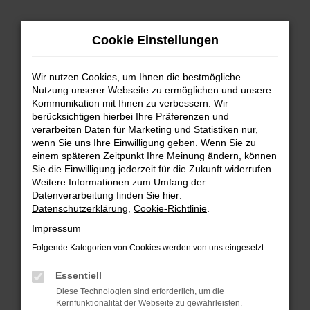
Zum
Cookie Einstellungen
Hauptinhalt
springen
Wir nutzen Cookies, um Ihnen die bestmögliche
FEHLER: NETWORK ERROR
Nutzung unserer Webseite zu ermöglichen und unsere
Kommunikation mit Ihnen zu verbessern. Wir
Beim Laden ist ein Fehler aufgetreten.
berücksichtigen hierbei Ihre Präferenzen und
Hier sind ein paar Tipps, die dir helfen können:
verarbeiten Daten für Marketing und Statistiken nur,
wenn Sie uns Ihre Einwilligung geben. Wenn Sie zu
einem späteren Zeitpunkt Ihre Meinung ändern, können
Überprüfe deine Firewall und deine
Sie die Einwilligung jederzeit für die Zukunft widerrufen.
Internetverbindung.
Weitere Informationen zum Umfang der
Laden andere Webseiten, zum Beispiel deine
Datenverarbeitung finden Sie hier:
Suchmaschine?
Datenschutzerklärung
,
Cookie-Richtlinie
.
Prüfe deine Browsererweiterungen.
Impressum
Manche Erweiterungen, wie Werbeblocker,
Folgende Kategorien von Cookies werden von uns eingesetzt:
können das Laden bestimmter Seiten
verhindern. Funktioniert die Seite in einem
Essentiell
anderen Browser oder in einem privaten
Diese Technologien sind erforderlich, um die
Fenster?
Kernfunktionalität der Webseite zu gewährleisten.