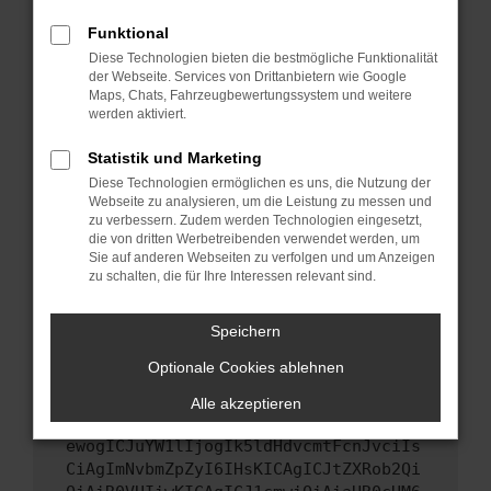
Starte dein Gerät neu.
Funktional
Das kann manchmal helfen, vorübergehende
Diese Technologien bieten die bestmögliche Funktionalität
Probleme zu beheben.
der Webseite. Services von Drittanbietern wie Google
Stelle sicher, dass dein Browser und dein
Maps, Chats, Fahrzeugbewertungssystem und weitere
werden aktiviert.
Betriebssystem auf dem neuesten Stand
sind.
Statistik und Marketing
Veraltete Software birgt nicht nur ein
Diese Technologien ermöglichen es uns, die Nutzung der
Sicherheitsrisiko, sondern kann auch dazu
Webseite zu analysieren, um die Leistung zu messen und
führen, dass bestimmte Funktionen nicht mehr
zu verbessern. Zudem werden Technologien eingesetzt,
unterstützt werden.
die von dritten Werbetreibenden verwendet werden, um
Sie auf anderen Webseiten zu verfolgen und um Anzeigen
Wende dich an den Webseitenbetreiber.
zu schalten, die für Ihre Interessen relevant sind.
Wenn du alle oben genannten Schritte versucht
hast, kontaktiere uns bitte. Wir werden
Speichern
versuchen, das Problem zu beheben. Du kannst
Optionale Cookies ablehnen
uns diesen Text schicken, um uns bei der
Fehlersuche zu unterstützen:
Alle akzeptieren
ewogICJuYW1lIjogIk5ldHdvcmtFcnJvciIs
CiAgImNvbmZpZyI6IHsKICAgICJtZXRob2Qi