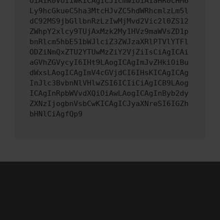
OiAiR0VUIiwKICAgICJ1cmwiOiAiaHR0cHM6
Ly9hcGkueC5ha3MtcHJvZC5hdWRhcmlzLm5l
dC92MS9jbGllbnRzLzIwMjMvd2Vic2l0ZS12
ZWhpY2xlcy9TUjAxMzk2My1HVz9maWVsZD1p
bnRlcm5hbE51bWJlciZ3ZWJzaXRlPTVlYTFl
ODZiNmQxZTU2YTUwMzZiY2VjZiIsCiAgICAi
aGVhZGVycyI6IHt9LAogICAgImJvZHkiOiBu
dWxsLAogICAgImV4cGVjdCI6IHsKICAgICAg
InJlc3BvbnNlVHlwZSI6ICIiCiAgICB9LAog
ICAgInRpbWVvdXQiOiAwLAogICAgInByb2dy
ZXNzIjogbnVsbCwKICAgICJyaXNreSI6IGZh
bHNlCiAgfQp9