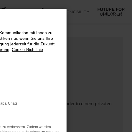
 Kommunikation mit Ihnen zu
stiken nur, wenn Sie uns Ihre
ung jederzeit für die Zukunft
ärung
,
Cookie-Richtlinie
.
Seite in einem anderen Browser oder in einem privaten
Maps, Chats,
nd zu verbessern. Zudem werden