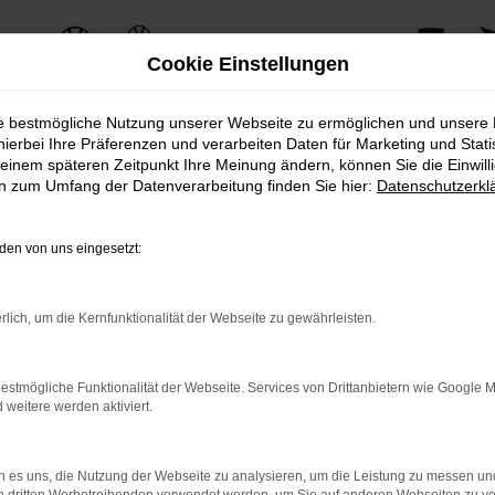
Cookie Einstellungen
ie bestmögliche Nutzung unserer Webseite zu ermöglichen und unsere
hierbei Ihre Präferenzen und verarbeiten Daten für Marketing und Stati
einem späteren Zeitpunkt Ihre Meinung ändern, können Sie die Einwillig
ERROR
en zum Umfang der Datenverarbeitung finden Sie hier:
Datenschutzerkl
en von uns eingesetzt:
ernetverbindung.
rlich, um die Kernfunktionalität der Webseite zu gewährleisten.
e Suchmaschine?
nnen das Laden bestimmter Seiten verhindern. Funktioniert die 
estmögliche Funktionalität der Webseite. Services von Drittanbietern wie Google 
eitere werden aktiviert.
 Probleme zu beheben.
 es uns, die Nutzung der Webseite zu analysieren, um die Leistung zu messen u