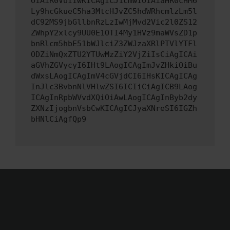
OiAiR0VUIiwKICAgICJ1cmwiOiAiaHR0cHM6
Ly9hcGkueC5ha3MtcHJvZC5hdWRhcmlzLm5l
dC92MS9jbGllbnRzLzIwMjMvd2Vic2l0ZS12
ZWhpY2xlcy9UU0E1OTI4My1HVz9maWVsZD1p
bnRlcm5hbE51bWJlciZ3ZWJzaXRlPTVlYTFl
ODZiNmQxZTU2YTUwMzZiY2VjZiIsCiAgICAi
aGVhZGVycyI6IHt9LAogICAgImJvZHkiOiBu
dWxsLAogICAgImV4cGVjdCI6IHsKICAgICAg
InJlc3BvbnNlVHlwZSI6ICIiCiAgICB9LAog
ICAgInRpbWVvdXQiOiAwLAogICAgInByb2dy
ZXNzIjogbnVsbCwKICAgICJyaXNreSI6IGZh
bHNlCiAgfQp9