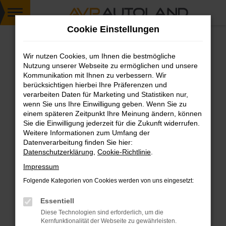
Zum
Cookie Einstellungen
Hauptinhalt
springen
Wir nutzen Cookies, um Ihnen die bestmögliche
FEHLER: NETWORK ERROR
Nutzung unserer Webseite zu ermöglichen und unsere
Kommunikation mit Ihnen zu verbessern. Wir
Beim Laden ist ein Fehler aufgetreten.
berücksichtigen hierbei Ihre Präferenzen und
Hier sind ein paar Tipps, die dir helfen können:
verarbeiten Daten für Marketing und Statistiken nur,
wenn Sie uns Ihre Einwilligung geben. Wenn Sie zu
einem späteren Zeitpunkt Ihre Meinung ändern, können
Überprüfe deine Firewall und deine
Sie die Einwilligung jederzeit für die Zukunft widerrufen.
Internetverbindung.
Weitere Informationen zum Umfang der
Laden andere Webseiten, zum Beispiel deine
Datenverarbeitung finden Sie hier:
Suchmaschine?
Datenschutzerklärung
,
Cookie-Richtlinie
.
Prüfe deine Browsererweiterungen.
Impressum
Manche Erweiterungen, wie Werbeblocker,
Folgende Kategorien von Cookies werden von uns eingesetzt:
können das Laden bestimmter Seiten
verhindern. Funktioniert die Seite in einem
Essentiell
anderen Browser oder in einem privaten
Diese Technologien sind erforderlich, um die
Fenster?
Kernfunktionalität der Webseite zu gewährleisten.