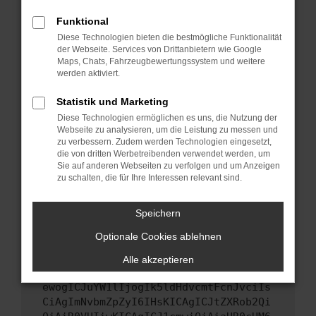
Starte dein Gerät neu.
Funktional
Das kann manchmal helfen, vorübergehende
Diese Technologien bieten die bestmögliche Funktionalität
Probleme zu beheben.
der Webseite. Services von Drittanbietern wie Google
Stelle sicher, dass dein Browser und dein
Maps, Chats, Fahrzeugbewertungssystem und weitere
werden aktiviert.
Betriebssystem auf dem neuesten Stand
sind.
Statistik und Marketing
Veraltete Software birgt nicht nur ein
Diese Technologien ermöglichen es uns, die Nutzung der
Sicherheitsrisiko, sondern kann auch dazu
Webseite zu analysieren, um die Leistung zu messen und
führen, dass bestimmte Funktionen nicht mehr
zu verbessern. Zudem werden Technologien eingesetzt,
unterstützt werden.
die von dritten Werbetreibenden verwendet werden, um
Sie auf anderen Webseiten zu verfolgen und um Anzeigen
Wende dich an den Webseitenbetreiber.
zu schalten, die für Ihre Interessen relevant sind.
Wenn du alle oben genannten Schritte versucht
hast, kontaktiere uns bitte. Wir werden
Speichern
versuchen, das Problem zu beheben. Du kannst
Optionale Cookies ablehnen
uns diesen Text schicken, um uns bei der
Fehlersuche zu unterstützen:
Alle akzeptieren
ewogICJuYW1lIjogIk5ldHdvcmtFcnJvciIs
CiAgImNvbmZpZyI6IHsKICAgICJtZXRob2Qi