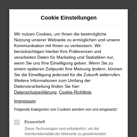
Zum
Cookie Einstellungen
Hauptinhalt
springen
Wir nutzen Cookies, um Ihnen die bestmögliche
FEHLER: NETWORK ERROR
Nutzung unserer Webseite zu ermöglichen und unsere
Kommunikation mit Ihnen zu verbessern. Wir
Beim Laden ist ein Fehler aufgetreten.
berücksichtigen hierbei Ihre Präferenzen und
Hier sind ein paar Tipps, die dir helfen können:
verarbeiten Daten für Marketing und Statistiken nur,
wenn Sie uns Ihre Einwilligung geben. Wenn Sie zu
einem späteren Zeitpunkt Ihre Meinung ändern, können
Überprüfe deine Firewall und deine
Sie die Einwilligung jederzeit für die Zukunft widerrufen.
Internetverbindung.
Weitere Informationen zum Umfang der
Laden andere Webseiten, zum Beispiel deine
Datenverarbeitung finden Sie hier:
Suchmaschine?
Datenschutzerklärung
,
Cookie-Richtlinie
.
Prüfe deine Browsererweiterungen.
Impressum
Manche Erweiterungen, wie Werbeblocker,
Folgende Kategorien von Cookies werden von uns eingesetzt:
können das Laden bestimmter Seiten
verhindern. Funktioniert die Seite in einem
Essentiell
anderen Browser oder in einem privaten
Diese Technologien sind erforderlich, um die
Fenster?
Kernfunktionalität der Webseite zu gewährleisten.