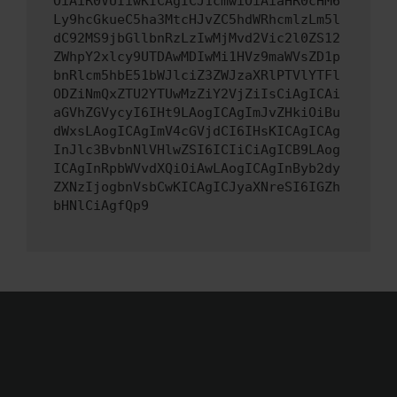
OiAiR0VUIiwKICAgICJ1cmwiOiAiaHR0cHM6
Ly9hcGkueC5ha3MtcHJvZC5hdWRhcmlzLm5l
dC92MS9jbGllbnRzLzIwMjMvd2Vic2l0ZS12
ZWhpY2xlcy9UTDAwMDIwMi1HVz9maWVsZD1p
bnRlcm5hbE51bWJlciZ3ZWJzaXRlPTVlYTFl
ODZiNmQxZTU2YTUwMzZiY2VjZiIsCiAgICAi
aGVhZGVycyI6IHt9LAogICAgImJvZHkiOiBu
dWxsLAogICAgImV4cGVjdCI6IHsKICAgICAg
InJlc3BvbnNlVHlwZSI6ICIiCiAgICB9LAog
ICAgInRpbWVvdXQiOiAwLAogICAgInByb2dy
ZXNzIjogbnVsbCwKICAgICJyaXNreSI6IGZh
bHNlCiAgfQp9