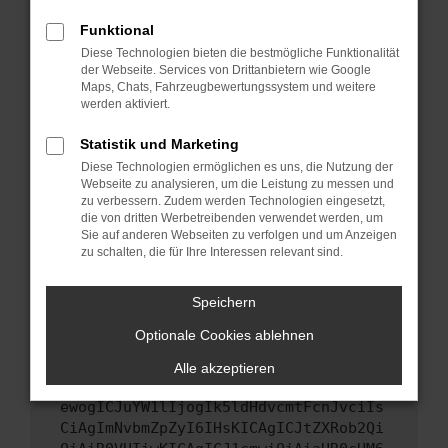
Starte dein Gerät neu.
Funktional
Das kann manchmal helfen, vorübergehende
Diese Technologien bieten die bestmögliche Funktionalität
Probleme zu beheben.
der Webseite. Services von Drittanbietern wie Google
Stelle sicher, dass dein Browser und dein
Maps, Chats, Fahrzeugbewertungssystem und weitere
werden aktiviert.
Betriebssystem auf dem neuesten Stand
sind.
Statistik und Marketing
Veraltete Software birgt nicht nur ein
Diese Technologien ermöglichen es uns, die Nutzung der
Sicherheitsrisiko, sondern kann auch dazu
Webseite zu analysieren, um die Leistung zu messen und
führen, dass bestimmte Funktionen nicht mehr
zu verbessern. Zudem werden Technologien eingesetzt,
unterstützt werden.
die von dritten Werbetreibenden verwendet werden, um
Sie auf anderen Webseiten zu verfolgen und um Anzeigen
Wende dich an den Webseitenbetreiber.
zu schalten, die für Ihre Interessen relevant sind.
Wenn du alle oben genannten Schritte versucht
hast, kontaktiere uns bitte. Wir werden
Speichern
versuchen, das Problem zu beheben. Du kannst
Optionale Cookies ablehnen
uns diesen Text schicken, um uns bei der
Fehlersuche zu unterstützen:
Alle akzeptieren
ewogICJuYW1lIjogIk5ldHdvcmtFcnJvciIs
CiAgImNvbmZpZyI6IHsKICAgICJtZXRob2Qi