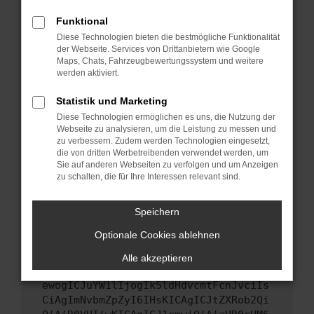
Starte dein Gerät neu.
Funktional
Das kann manchmal helfen, vorübergehende
Diese Technologien bieten die bestmögliche Funktionalität
Probleme zu beheben.
der Webseite. Services von Drittanbietern wie Google
Stelle sicher, dass dein Browser und dein
Maps, Chats, Fahrzeugbewertungssystem und weitere
werden aktiviert.
Betriebssystem auf dem neuesten Stand
sind.
Statistik und Marketing
Veraltete Software birgt nicht nur ein
Diese Technologien ermöglichen es uns, die Nutzung der
Sicherheitsrisiko, sondern kann auch dazu
Webseite zu analysieren, um die Leistung zu messen und
führen, dass bestimmte Funktionen nicht mehr
zu verbessern. Zudem werden Technologien eingesetzt,
unterstützt werden.
die von dritten Werbetreibenden verwendet werden, um
Sie auf anderen Webseiten zu verfolgen und um Anzeigen
Wende dich an den Webseitenbetreiber.
zu schalten, die für Ihre Interessen relevant sind.
Wenn du alle oben genannten Schritte versucht
hast, kontaktiere uns bitte. Wir werden
Speichern
versuchen, das Problem zu beheben. Du kannst
Optionale Cookies ablehnen
uns diesen Text schicken, um uns bei der
Fehlersuche zu unterstützen:
Alle akzeptieren
ewogICJuYW1lIjogIk5ldHdvcmtFcnJvciIs
CiAgImNvbmZpZyI6IHsKICAgICJtZXRob2Qi