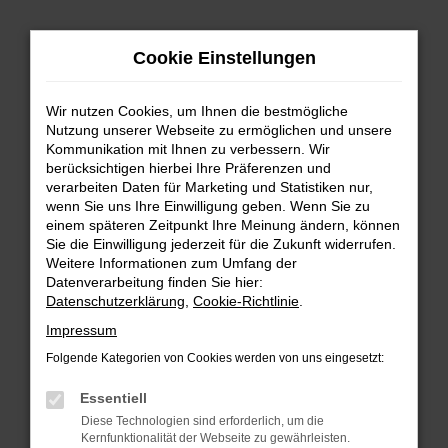
Zum
Cookie Einstellungen
Hauptinhalt
springen
Wir nutzen Cookies, um Ihnen die bestmögliche
FEHLER: NETWORK ERROR
Nutzung unserer Webseite zu ermöglichen und unsere
Kommunikation mit Ihnen zu verbessern. Wir
Beim Laden ist ein Fehler aufgetreten.
berücksichtigen hierbei Ihre Präferenzen und
Hier sind ein paar Tipps, die dir helfen können:
verarbeiten Daten für Marketing und Statistiken nur,
wenn Sie uns Ihre Einwilligung geben. Wenn Sie zu
einem späteren Zeitpunkt Ihre Meinung ändern, können
Überprüfe deine Firewall und deine
Sie die Einwilligung jederzeit für die Zukunft widerrufen.
Internetverbindung.
Weitere Informationen zum Umfang der
Laden andere Webseiten, zum Beispiel deine
Datenverarbeitung finden Sie hier:
Suchmaschine?
Datenschutzerklärung
,
Cookie-Richtlinie
.
Prüfe deine Browsererweiterungen.
Impressum
Manche Erweiterungen, wie Werbeblocker,
Folgende Kategorien von Cookies werden von uns eingesetzt:
können das Laden bestimmter Seiten
verhindern. Funktioniert die Seite in einem
Essentiell
anderen Browser oder in einem privaten
Diese Technologien sind erforderlich, um die
Fenster?
Kernfunktionalität der Webseite zu gewährleisten.