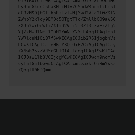
OiAiR0VUIiwKICAgICJ1cmwiOiAiaHR0cHM6
Ly9hcGkueC5ha3MtcHJvZC5hdWRhcmlzLm5l
dC92MS9jbGllbnRzLzIwMjMvd2Vic2l0ZS12
ZWhpY2xlcy9EMDc5OTgtTlc/ZmllbGQ9aW50
ZXJuYWxOdW1iZXImd2Vic2l0ZT01ZWExZTg2
YjZkMWU1NmE1MDM2YmNlY2YiLAogICAgImhl
YWRlcnMiOiB7fSwKICAgICJib2R5IjogbnVs
bCwKICAgICJleHBlY3QiOiB7CiAgICAgICJy
ZXNwb25zZVR5cGUiOiAiIgogICAgfSwKICAg
ICJ0aW1lb3V0IjogMCwKICAgICJwcm9ncmVz
cyI6IG51bGwsCiAgICAicmlza3kiOiBmYWxz
ZQogIH0KfQ==