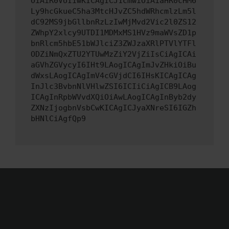
OiAiR0VUIiwKICAgICJ1cmwiOiAiaHR0cHM6
Ly9hcGkueC5ha3MtcHJvZC5hdWRhcmlzLm5l
dC92MS9jbGllbnRzLzIwMjMvd2Vic2l0ZS12
ZWhpY2xlcy9UTDI1MDMxMS1HVz9maWVsZD1p
bnRlcm5hbE51bWJlciZ3ZWJzaXRlPTVlYTFl
ODZiNmQxZTU2YTUwMzZiY2VjZiIsCiAgICAi
aGVhZGVycyI6IHt9LAogICAgImJvZHkiOiBu
dWxsLAogICAgImV4cGVjdCI6IHsKICAgICAg
InJlc3BvbnNlVHlwZSI6ICIiCiAgICB9LAog
ICAgInRpbWVvdXQiOiAwLAogICAgInByb2dy
ZXNzIjogbnVsbCwKICAgICJyaXNreSI6IGZh
bHNlCiAgfQp9