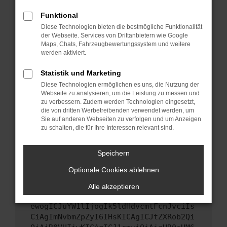
Starte dein Gerät neu.
Funktional
Das kann manchmal helfen, vorübergehende
Diese Technologien bieten die bestmögliche Funktionalität
Probleme zu beheben.
der Webseite. Services von Drittanbietern wie Google
Stelle sicher, dass dein Browser und dein
Maps, Chats, Fahrzeugbewertungssystem und weitere
werden aktiviert.
Betriebssystem auf dem neuesten Stand
sind.
Statistik und Marketing
Veraltete Software birgt nicht nur ein
Diese Technologien ermöglichen es uns, die Nutzung der
Sicherheitsrisiko, sondern kann auch dazu
Webseite zu analysieren, um die Leistung zu messen und
führen, dass bestimmte Funktionen nicht mehr
zu verbessern. Zudem werden Technologien eingesetzt,
unterstützt werden.
die von dritten Werbetreibenden verwendet werden, um
Sie auf anderen Webseiten zu verfolgen und um Anzeigen
Wende dich an den Webseitenbetreiber.
zu schalten, die für Ihre Interessen relevant sind.
Wenn du alle oben genannten Schritte versucht
hast, kontaktiere uns bitte. Wir werden
Speichern
versuchen, das Problem zu beheben. Du kannst
Optionale Cookies ablehnen
uns diesen Text schicken, um uns bei der
Fehlersuche zu unterstützen:
Alle akzeptieren
ewogICJuYW1lIjogIk5ldHdvcmtFcnJvciIs
CiAgImNvbmZpZyI6IHsKICAgICJtZXRob2Qi