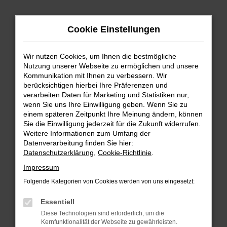
Zum
Cookie Einstellungen
Hauptinhalt
springen
Wir nutzen Cookies, um Ihnen die bestmögliche
FEHLER: NETWORK ERROR
Nutzung unserer Webseite zu ermöglichen und unsere
Kommunikation mit Ihnen zu verbessern. Wir
Beim Laden ist ein Fehler aufgetreten.
berücksichtigen hierbei Ihre Präferenzen und
Hier sind ein paar Tipps, die dir helfen können:
verarbeiten Daten für Marketing und Statistiken nur,
wenn Sie uns Ihre Einwilligung geben. Wenn Sie zu
einem späteren Zeitpunkt Ihre Meinung ändern, können
Überprüfe deine Firewall und deine
Sie die Einwilligung jederzeit für die Zukunft widerrufen.
Internetverbindung.
Weitere Informationen zum Umfang der
Laden andere Webseiten, zum Beispiel deine
Datenverarbeitung finden Sie hier:
Suchmaschine?
Datenschutzerklärung
,
Cookie-Richtlinie
.
Prüfe deine Browsererweiterungen.
Impressum
Manche Erweiterungen, wie Werbeblocker,
Folgende Kategorien von Cookies werden von uns eingesetzt:
können das Laden bestimmter Seiten
verhindern. Funktioniert die Seite in einem
Essentiell
anderen Browser oder in einem privaten
Diese Technologien sind erforderlich, um die
Fenster?
Kernfunktionalität der Webseite zu gewährleisten.