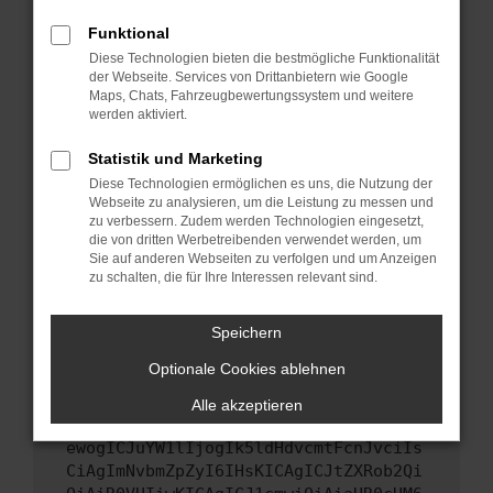
Starte dein Gerät neu.
Funktional
Das kann manchmal helfen, vorübergehende
Diese Technologien bieten die bestmögliche Funktionalität
Probleme zu beheben.
der Webseite. Services von Drittanbietern wie Google
Stelle sicher, dass dein Browser und dein
Maps, Chats, Fahrzeugbewertungssystem und weitere
werden aktiviert.
Betriebssystem auf dem neuesten Stand
sind.
Statistik und Marketing
Veraltete Software birgt nicht nur ein
Diese Technologien ermöglichen es uns, die Nutzung der
Sicherheitsrisiko, sondern kann auch dazu
Webseite zu analysieren, um die Leistung zu messen und
führen, dass bestimmte Funktionen nicht mehr
zu verbessern. Zudem werden Technologien eingesetzt,
unterstützt werden.
die von dritten Werbetreibenden verwendet werden, um
Sie auf anderen Webseiten zu verfolgen und um Anzeigen
Wende dich an den Webseitenbetreiber.
zu schalten, die für Ihre Interessen relevant sind.
Wenn du alle oben genannten Schritte versucht
hast, kontaktiere uns bitte. Wir werden
Speichern
versuchen, das Problem zu beheben. Du kannst
Optionale Cookies ablehnen
uns diesen Text schicken, um uns bei der
Fehlersuche zu unterstützen:
Alle akzeptieren
ewogICJuYW1lIjogIk5ldHdvcmtFcnJvciIs
CiAgImNvbmZpZyI6IHsKICAgICJtZXRob2Qi