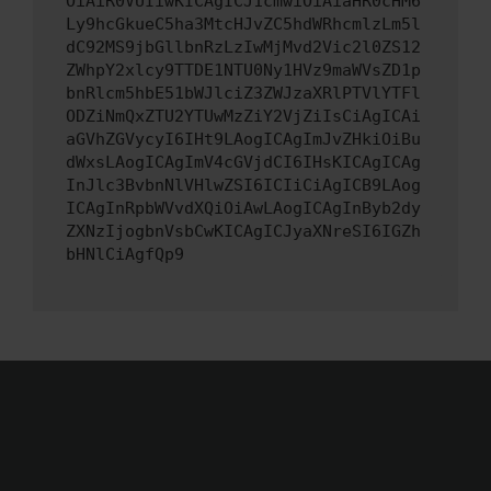
OiAiR0VUIiwKICAgICJ1cmwiOiAiaHR0cHM6
Ly9hcGkueC5ha3MtcHJvZC5hdWRhcmlzLm5l
dC92MS9jbGllbnRzLzIwMjMvd2Vic2l0ZS12
ZWhpY2xlcy9TTDE1NTU0Ny1HVz9maWVsZD1p
bnRlcm5hbE51bWJlciZ3ZWJzaXRlPTVlYTFl
ODZiNmQxZTU2YTUwMzZiY2VjZiIsCiAgICAi
aGVhZGVycyI6IHt9LAogICAgImJvZHkiOiBu
dWxsLAogICAgImV4cGVjdCI6IHsKICAgICAg
InJlc3BvbnNlVHlwZSI6ICIiCiAgICB9LAog
ICAgInRpbWVvdXQiOiAwLAogICAgInByb2dy
ZXNzIjogbnVsbCwKICAgICJyaXNreSI6IGZh
bHNlCiAgfQp9