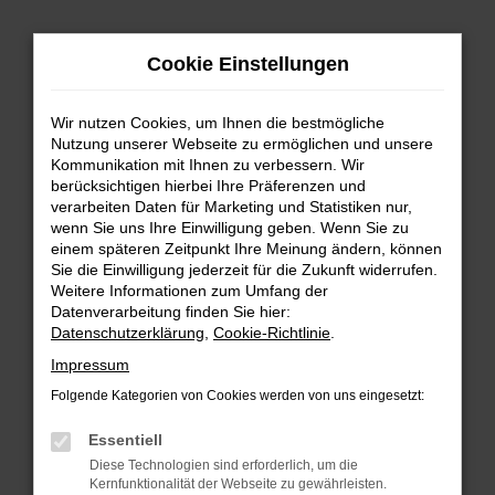
Zum
Cookie Einstellungen
Hauptinhalt
springen
Wir nutzen Cookies, um Ihnen die bestmögliche
FEHLER: NETWORK ERROR
Nutzung unserer Webseite zu ermöglichen und unsere
Kommunikation mit Ihnen zu verbessern. Wir
Beim Laden ist ein Fehler aufgetreten.
berücksichtigen hierbei Ihre Präferenzen und
Hier sind ein paar Tipps, die dir helfen können:
verarbeiten Daten für Marketing und Statistiken nur,
wenn Sie uns Ihre Einwilligung geben. Wenn Sie zu
einem späteren Zeitpunkt Ihre Meinung ändern, können
Überprüfe deine Firewall und deine
Sie die Einwilligung jederzeit für die Zukunft widerrufen.
Internetverbindung.
Weitere Informationen zum Umfang der
Laden andere Webseiten, zum Beispiel deine
Datenverarbeitung finden Sie hier:
Suchmaschine?
Datenschutzerklärung
,
Cookie-Richtlinie
.
Prüfe deine Browsererweiterungen.
Impressum
Manche Erweiterungen, wie Werbeblocker,
Folgende Kategorien von Cookies werden von uns eingesetzt:
können das Laden bestimmter Seiten
verhindern. Funktioniert die Seite in einem
Essentiell
anderen Browser oder in einem privaten
Diese Technologien sind erforderlich, um die
Fenster?
Kernfunktionalität der Webseite zu gewährleisten.