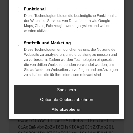
Starte dein Gerät neu.
Funktional
Das kann manchmal helfen, vorübergehende
Diese Technologien bieten die bestmögliche Funktionalität
Probleme zu beheben.
der Webseite. Services von Drittanbietern wie Google
Stelle sicher, dass dein Browser und dein
Maps, Chats, Fahrzeugbewertungssystem und weitere
werden aktiviert.
Betriebssystem auf dem neuesten Stand
sind.
Statistik und Marketing
Veraltete Software birgt nicht nur ein
Diese Technologien ermöglichen es uns, die Nutzung der
Sicherheitsrisiko, sondern kann auch dazu
Webseite zu analysieren, um die Leistung zu messen und
führen, dass bestimmte Funktionen nicht mehr
zu verbessern. Zudem werden Technologien eingesetzt,
unterstützt werden.
die von dritten Werbetreibenden verwendet werden, um
Sie auf anderen Webseiten zu verfolgen und um Anzeigen
Wende dich an den Webseitenbetreiber.
zu schalten, die für Ihre Interessen relevant sind.
Wenn du alle oben genannten Schritte versucht
hast, kontaktiere uns bitte. Wir werden
Speichern
versuchen, das Problem zu beheben. Du kannst
Optionale Cookies ablehnen
uns diesen Text schicken, um uns bei der
Fehlersuche zu unterstützen:
Alle akzeptieren
ewogICJuYW1lIjogIk5ldHdvcmtFcnJvciIs
CiAgImNvbmZpZyI6IHsKICAgICJtZXRob2Qi