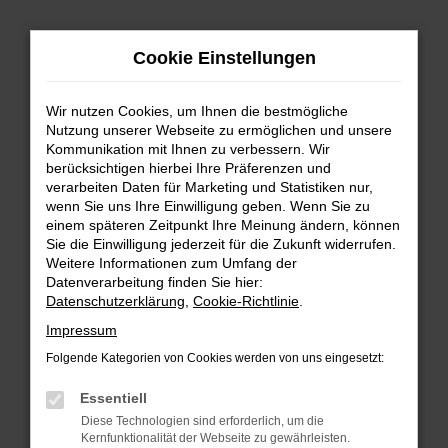
Zum
Cookie Einstellungen
Hauptinhalt
springen
Wir nutzen Cookies, um Ihnen die bestmögliche
FEHLER: NETWORK ERROR
Nutzung unserer Webseite zu ermöglichen und unsere
Kommunikation mit Ihnen zu verbessern. Wir
Beim Laden ist ein Fehler aufgetreten.
berücksichtigen hierbei Ihre Präferenzen und
Hier sind ein paar Tipps, die dir helfen können:
verarbeiten Daten für Marketing und Statistiken nur,
wenn Sie uns Ihre Einwilligung geben. Wenn Sie zu
einem späteren Zeitpunkt Ihre Meinung ändern, können
Überprüfe deine Firewall und deine
Sie die Einwilligung jederzeit für die Zukunft widerrufen.
Internetverbindung.
Weitere Informationen zum Umfang der
Laden andere Webseiten, zum Beispiel deine
Datenverarbeitung finden Sie hier:
Suchmaschine?
Datenschutzerklärung
,
Cookie-Richtlinie
.
Prüfe deine Browsererweiterungen.
Impressum
Manche Erweiterungen, wie Werbeblocker,
Folgende Kategorien von Cookies werden von uns eingesetzt:
können das Laden bestimmter Seiten
verhindern. Funktioniert die Seite in einem
Essentiell
anderen Browser oder in einem privaten
Diese Technologien sind erforderlich, um die
Fenster?
Kernfunktionalität der Webseite zu gewährleisten.