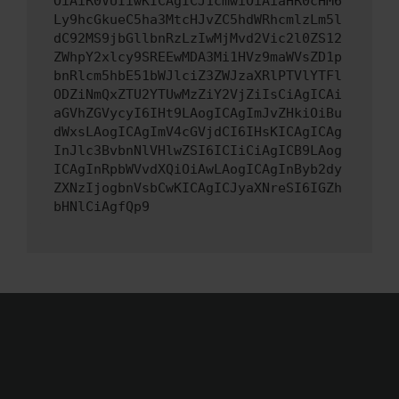
OiAiR0VUIiwKICAgICJ1cmwiOiAiaHR0cHM6
Ly9hcGkueC5ha3MtcHJvZC5hdWRhcmlzLm5l
dC92MS9jbGllbnRzLzIwMjMvd2Vic2l0ZS12
ZWhpY2xlcy9SREEwMDA3Mi1HVz9maWVsZD1p
bnRlcm5hbE51bWJlciZ3ZWJzaXRlPTVlYTFl
ODZiNmQxZTU2YTUwMzZiY2VjZiIsCiAgICAi
aGVhZGVycyI6IHt9LAogICAgImJvZHkiOiBu
dWxsLAogICAgImV4cGVjdCI6IHsKICAgICAg
InJlc3BvbnNlVHlwZSI6ICIiCiAgICB9LAog
ICAgInRpbWVvdXQiOiAwLAogICAgInByb2dy
ZXNzIjogbnVsbCwKICAgICJyaXNreSI6IGZh
bHNlCiAgfQp9