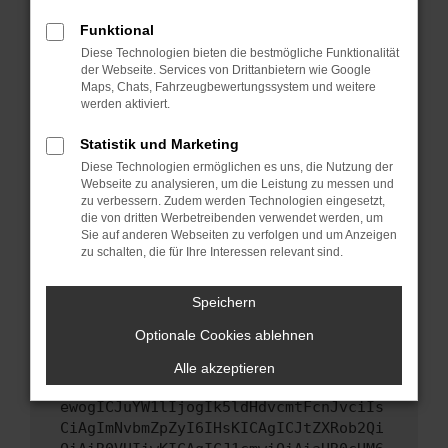
Starte dein Gerät neu.
Funktional
Das kann manchmal helfen, vorübergehende
Diese Technologien bieten die bestmögliche Funktionalität
Probleme zu beheben.
der Webseite. Services von Drittanbietern wie Google
Stelle sicher, dass dein Browser und dein
Maps, Chats, Fahrzeugbewertungssystem und weitere
werden aktiviert.
Betriebssystem auf dem neuesten Stand
sind.
Statistik und Marketing
Veraltete Software birgt nicht nur ein
Diese Technologien ermöglichen es uns, die Nutzung der
Sicherheitsrisiko, sondern kann auch dazu
Webseite zu analysieren, um die Leistung zu messen und
führen, dass bestimmte Funktionen nicht mehr
zu verbessern. Zudem werden Technologien eingesetzt,
unterstützt werden.
die von dritten Werbetreibenden verwendet werden, um
Sie auf anderen Webseiten zu verfolgen und um Anzeigen
Wende dich an den Webseitenbetreiber.
zu schalten, die für Ihre Interessen relevant sind.
Wenn du alle oben genannten Schritte versucht
hast, kontaktiere uns bitte. Wir werden
Speichern
versuchen, das Problem zu beheben. Du kannst
Optionale Cookies ablehnen
uns diesen Text schicken, um uns bei der
Fehlersuche zu unterstützen:
Alle akzeptieren
ewogICJuYW1lIjogIk5ldHdvcmtFcnJvciIs
CiAgImNvbmZpZyI6IHsKICAgICJtZXRob2Qi