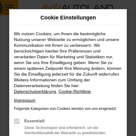
Zum
Cookie Einstellungen
Hauptinhalt
springen
Wir nutzen Cookies, um Ihnen die bestmögliche
FEHLER: NETWORK ERROR
Nutzung unserer Webseite zu ermöglichen und unsere
Kommunikation mit Ihnen zu verbessern. Wir
Beim Laden ist ein Fehler aufgetreten.
berücksichtigen hierbei Ihre Präferenzen und
Hier sind ein paar Tipps, die dir helfen können:
verarbeiten Daten für Marketing und Statistiken nur,
wenn Sie uns Ihre Einwilligung geben. Wenn Sie zu
einem späteren Zeitpunkt Ihre Meinung ändern, können
Überprüfe deine Firewall und deine
Sie die Einwilligung jederzeit für die Zukunft widerrufen.
Internetverbindung.
Weitere Informationen zum Umfang der
Laden andere Webseiten, zum Beispiel deine
Datenverarbeitung finden Sie hier:
Suchmaschine?
Datenschutzerklärung
,
Cookie-Richtlinie
.
Prüfe deine Browsererweiterungen.
Impressum
Manche Erweiterungen, wie Werbeblocker,
Folgende Kategorien von Cookies werden von uns eingesetzt:
können das Laden bestimmter Seiten
verhindern. Funktioniert die Seite in einem
Essentiell
anderen Browser oder in einem privaten
Diese Technologien sind erforderlich, um die
Fenster?
Kernfunktionalität der Webseite zu gewährleisten.