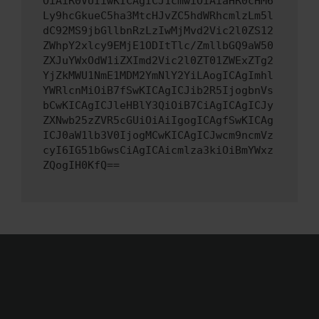
OiAiR0VUIiwKICAgICJ1cmwiOiAiaHR0cHM6
Ly9hcGkueC5ha3MtcHJvZC5hdWRhcmlzLm5l
dC92MS9jbGllbnRzLzIwMjMvd2Vic2l0ZS12
ZWhpY2xlcy9EMjE1ODItTlc/ZmllbGQ9aW50
ZXJuYWxOdW1iZXImd2Vic2l0ZT01ZWExZTg2
YjZkMWU1NmE1MDM2YmNlY2YiLAogICAgImhl
YWRlcnMiOiB7fSwKICAgICJib2R5IjogbnVs
bCwKICAgICJleHBlY3QiOiB7CiAgICAgICJy
ZXNwb25zZVR5cGUiOiAiIgogICAgfSwKICAg
ICJ0aW1lb3V0IjogMCwKICAgICJwcm9ncmVz
cyI6IG51bGwsCiAgICAicmlza3kiOiBmYWxz
ZQogIH0KfQ==