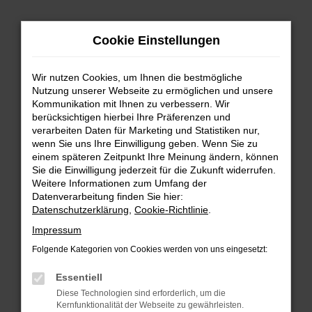
Zum
Cookie Einstellungen
Hauptinhalt
springen
Wir nutzen Cookies, um Ihnen die bestmögliche
FEHLER: NETWORK ERROR
Nutzung unserer Webseite zu ermöglichen und unsere
Kommunikation mit Ihnen zu verbessern. Wir
Beim Laden ist ein Fehler aufgetreten.
berücksichtigen hierbei Ihre Präferenzen und
Hier sind ein paar Tipps, die dir helfen können:
verarbeiten Daten für Marketing und Statistiken nur,
wenn Sie uns Ihre Einwilligung geben. Wenn Sie zu
einem späteren Zeitpunkt Ihre Meinung ändern, können
Überprüfe deine Firewall und deine
Sie die Einwilligung jederzeit für die Zukunft widerrufen.
Internetverbindung.
Weitere Informationen zum Umfang der
Laden andere Webseiten, zum Beispiel deine
Datenverarbeitung finden Sie hier:
Suchmaschine?
Datenschutzerklärung
,
Cookie-Richtlinie
.
Prüfe deine Browsererweiterungen.
Impressum
Manche Erweiterungen, wie Werbeblocker,
Folgende Kategorien von Cookies werden von uns eingesetzt:
können das Laden bestimmter Seiten
verhindern. Funktioniert die Seite in einem
Essentiell
anderen Browser oder in einem privaten
Diese Technologien sind erforderlich, um die
Fenster?
Kernfunktionalität der Webseite zu gewährleisten.