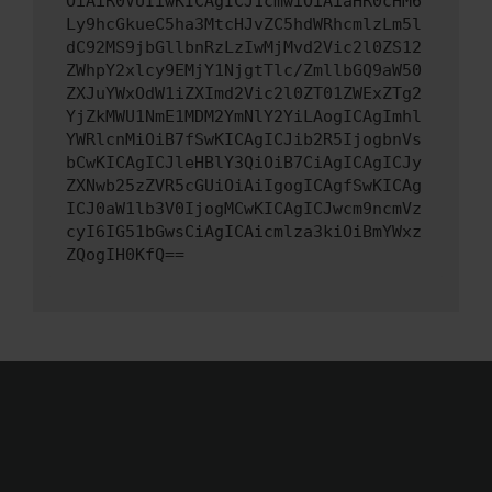
OiAiR0VUIiwKICAgICJ1cmwiOiAiaHR0cHM6
Ly9hcGkueC5ha3MtcHJvZC5hdWRhcmlzLm5l
dC92MS9jbGllbnRzLzIwMjMvd2Vic2l0ZS12
ZWhpY2xlcy9EMjY1NjgtTlc/ZmllbGQ9aW50
ZXJuYWxOdW1iZXImd2Vic2l0ZT01ZWExZTg2
YjZkMWU1NmE1MDM2YmNlY2YiLAogICAgImhl
YWRlcnMiOiB7fSwKICAgICJib2R5IjogbnVs
bCwKICAgICJleHBlY3QiOiB7CiAgICAgICJy
ZXNwb25zZVR5cGUiOiAiIgogICAgfSwKICAg
ICJ0aW1lb3V0IjogMCwKICAgICJwcm9ncmVz
cyI6IG51bGwsCiAgICAicmlza3kiOiBmYWxz
ZQogIH0KfQ==