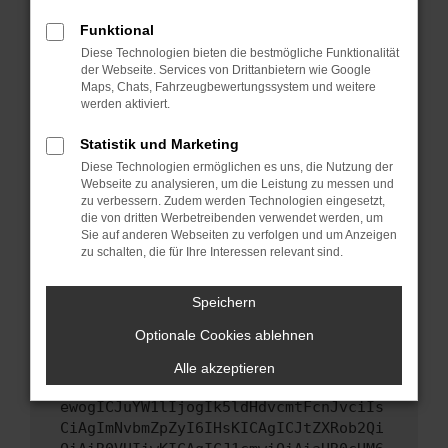
Starte dein Gerät neu.
Funktional
Das kann manchmal helfen, vorübergehende
Diese Technologien bieten die bestmögliche Funktionalität
Probleme zu beheben.
der Webseite. Services von Drittanbietern wie Google
Stelle sicher, dass dein Browser und dein
Maps, Chats, Fahrzeugbewertungssystem und weitere
werden aktiviert.
Betriebssystem auf dem neuesten Stand
sind.
Statistik und Marketing
Veraltete Software birgt nicht nur ein
Diese Technologien ermöglichen es uns, die Nutzung der
Sicherheitsrisiko, sondern kann auch dazu
Webseite zu analysieren, um die Leistung zu messen und
führen, dass bestimmte Funktionen nicht mehr
zu verbessern. Zudem werden Technologien eingesetzt,
unterstützt werden.
die von dritten Werbetreibenden verwendet werden, um
Sie auf anderen Webseiten zu verfolgen und um Anzeigen
Wende dich an den Webseitenbetreiber.
zu schalten, die für Ihre Interessen relevant sind.
Wenn du alle oben genannten Schritte versucht
hast, kontaktiere uns bitte. Wir werden
Speichern
versuchen, das Problem zu beheben. Du kannst
Optionale Cookies ablehnen
uns diesen Text schicken, um uns bei der
Fehlersuche zu unterstützen:
Alle akzeptieren
ewogICJuYW1lIjogIk5ldHdvcmtFcnJvciIs
CiAgImNvbmZpZyI6IHsKICAgICJtZXRob2Qi