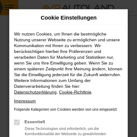
Zum
Cookie Einstellungen
Hauptinhalt
springen
Wir nutzen Cookies, um Ihnen die bestmögliche
FEHLER: NETWORK ERROR
Nutzung unserer Webseite zu ermöglichen und unsere
Kommunikation mit Ihnen zu verbessern. Wir
Beim Laden ist ein Fehler aufgetreten.
berücksichtigen hierbei Ihre Präferenzen und
Hier sind ein paar Tipps, die dir helfen können:
verarbeiten Daten für Marketing und Statistiken nur,
wenn Sie uns Ihre Einwilligung geben. Wenn Sie zu
einem späteren Zeitpunkt Ihre Meinung ändern, können
Überprüfe deine Firewall und deine
Sie die Einwilligung jederzeit für die Zukunft widerrufen.
Internetverbindung.
Weitere Informationen zum Umfang der
Laden andere Webseiten, zum Beispiel deine
Datenverarbeitung finden Sie hier:
Suchmaschine?
Datenschutzerklärung
,
Cookie-Richtlinie
.
Prüfe deine Browsererweiterungen.
Impressum
Manche Erweiterungen, wie Werbeblocker,
Folgende Kategorien von Cookies werden von uns eingesetzt:
können das Laden bestimmter Seiten
verhindern. Funktioniert die Seite in einem
Essentiell
anderen Browser oder in einem privaten
Diese Technologien sind erforderlich, um die
Fenster?
Kernfunktionalität der Webseite zu gewährleisten.