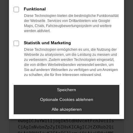
Starte dein Gerät neu.
Funktional
Das kann manchmal helfen, vorübergehende
Diese Technologien bieten die bestmögliche Funktionalität
Probleme zu beheben.
der Webseite. Services von Drittanbietern wie Google
Stelle sicher, dass dein Browser und dein
Maps, Chats, Fahrzeugbewertungssystem und weitere
werden aktiviert.
Betriebssystem auf dem neuesten Stand
sind.
Statistik und Marketing
Veraltete Software birgt nicht nur ein
Diese Technologien ermöglichen es uns, die Nutzung der
Sicherheitsrisiko, sondern kann auch dazu
Webseite zu analysieren, um die Leistung zu messen und
führen, dass bestimmte Funktionen nicht mehr
zu verbessern. Zudem werden Technologien eingesetzt,
unterstützt werden.
die von dritten Werbetreibenden verwendet werden, um
Sie auf anderen Webseiten zu verfolgen und um Anzeigen
Wende dich an den Webseitenbetreiber.
zu schalten, die für Ihre Interessen relevant sind.
Wenn du alle oben genannten Schritte versucht
hast, kontaktiere uns bitte. Wir werden
Speichern
versuchen, das Problem zu beheben. Du kannst
Optionale Cookies ablehnen
uns diesen Text schicken, um uns bei der
Fehlersuche zu unterstützen:
Alle akzeptieren
ewogICJuYW1lIjogIk5ldHdvcmtFcnJvciIs
CiAgImNvbmZpZyI6IHsKICAgICJtZXRob2Qi