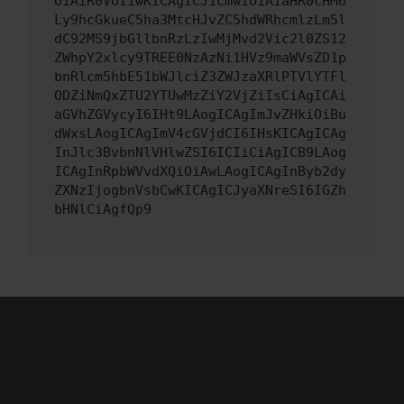
OiAiR0VUIiwKICAgICJ1cmwiOiAiaHR0cHM6
Ly9hcGkueC5ha3MtcHJvZC5hdWRhcmlzLm5l
dC92MS9jbGllbnRzLzIwMjMvd2Vic2l0ZS12
ZWhpY2xlcy9TREE0NzAzNi1HVz9maWVsZD1p
bnRlcm5hbE51bWJlciZ3ZWJzaXRlPTVlYTFl
ODZiNmQxZTU2YTUwMzZiY2VjZiIsCiAgICAi
aGVhZGVycyI6IHt9LAogICAgImJvZHkiOiBu
dWxsLAogICAgImV4cGVjdCI6IHsKICAgICAg
InJlc3BvbnNlVHlwZSI6ICIiCiAgICB9LAog
ICAgInRpbWVvdXQiOiAwLAogICAgInByb2dy
ZXNzIjogbnVsbCwKICAgICJyaXNreSI6IGZh
bHNlCiAgfQp9