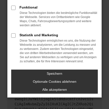
Starte dein Gerät neu.
Funktional
Das kann manchmal helfen, vorübergehende
Diese Technologien bieten die bestmögliche Funktionalität
Probleme zu beheben.
der Webseite. Services von Drittanbietern wie Google
Stelle sicher, dass dein Browser und dein
Maps, Chats, Fahrzeugbewertungssystem und weitere
werden aktiviert.
Betriebssystem auf dem neuesten Stand
sind.
Statistik und Marketing
Veraltete Software birgt nicht nur ein
Diese Technologien ermöglichen es uns, die Nutzung der
Sicherheitsrisiko, sondern kann auch dazu
Webseite zu analysieren, um die Leistung zu messen und
führen, dass bestimmte Funktionen nicht mehr
zu verbessern. Zudem werden Technologien eingesetzt,
unterstützt werden.
die von dritten Werbetreibenden verwendet werden, um
Sie auf anderen Webseiten zu verfolgen und um Anzeigen
Wende dich an den Webseitenbetreiber.
zu schalten, die für Ihre Interessen relevant sind.
Wenn du alle oben genannten Schritte versucht
hast, kontaktiere uns bitte. Wir werden
Speichern
versuchen, das Problem zu beheben. Du kannst
Optionale Cookies ablehnen
uns diesen Text schicken, um uns bei der
Fehlersuche zu unterstützen:
Alle akzeptieren
ewogICJuYW1lIjogIk5ldHdvcmtFcnJvciIs
CiAgImNvbmZpZyI6IHsKICAgICJtZXRob2Qi