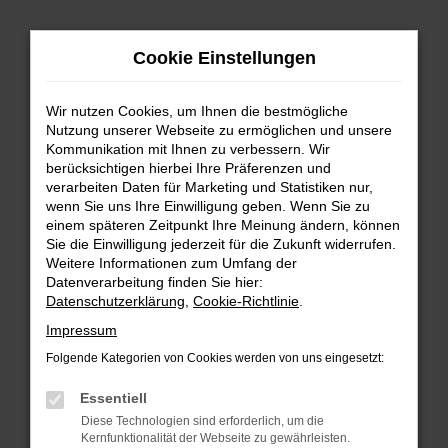
Zum
Cookie Einstellungen
Hauptinhalt
springen
Wir nutzen Cookies, um Ihnen die bestmögliche
FEHLER: NETWORK ERROR
Nutzung unserer Webseite zu ermöglichen und unsere
Kommunikation mit Ihnen zu verbessern. Wir
Beim Laden ist ein Fehler aufgetreten.
berücksichtigen hierbei Ihre Präferenzen und
Hier sind ein paar Tipps, die dir helfen können:
verarbeiten Daten für Marketing und Statistiken nur,
wenn Sie uns Ihre Einwilligung geben. Wenn Sie zu
einem späteren Zeitpunkt Ihre Meinung ändern, können
Überprüfe deine Firewall und deine
Sie die Einwilligung jederzeit für die Zukunft widerrufen.
Internetverbindung.
Weitere Informationen zum Umfang der
Laden andere Webseiten, zum Beispiel deine
Datenverarbeitung finden Sie hier:
Suchmaschine?
Datenschutzerklärung
,
Cookie-Richtlinie
.
Prüfe deine Browsererweiterungen.
Impressum
Manche Erweiterungen, wie Werbeblocker,
Folgende Kategorien von Cookies werden von uns eingesetzt:
können das Laden bestimmter Seiten
verhindern. Funktioniert die Seite in einem
Essentiell
anderen Browser oder in einem privaten
Diese Technologien sind erforderlich, um die
Fenster?
Kernfunktionalität der Webseite zu gewährleisten.