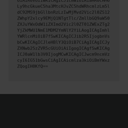
OiAiR0VUIiwKICAgICJ1cmwiOiAiaHR0cHM6
Ly9hcGkueC5ha3MtcHJvZC5hdWRhcmlzLm5l
dC92MS9jbGllbnRzLzIwMjMvd2Vic2l0ZS12
ZWhpY2xlcy9EMjQ1NTgtTlc/ZmllbGQ9aW50
ZXJuYWxOdW1iZXImd2Vic2l0ZT01ZWExZTg2
YjZkMWU1NmE1MDM2YmNlY2YiLAogICAgImhl
YWRlcnMiOiB7fSwKICAgICJib2R5IjogbnVs
bCwKICAgICJleHBlY3QiOiB7CiAgICAgICJy
ZXNwb25zZVR5cGUiOiAiIgogICAgfSwKICAg
ICJ0aW1lb3V0IjogMCwKICAgICJwcm9ncmVz
cyI6IG51bGwsCiAgICAicmlza3kiOiBmYWxz
ZQogIH0KfQ==