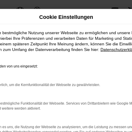
Cookie Einstellungen
ie bestmögliche Nutzung unserer Webseite zu ermöglichen und unsere
hierbei Ihre Präferenzen und verarbeiten Daten für Marketing und Stati
einem späteren Zeitpunkt Ihre Meinung ändern, können Sie die Einwillig
ERROR
en zum Umfang der Datenverarbeitung finden Sie hier:
Datenschutzerkl
en von uns eingesetzt:
ernetverbindung.
rlich, um die Kernfunktionalität der Webseite zu gewährleisten.
e Suchmaschine?
nnen das Laden bestimmter Seiten verhindern. Funktioniert die 
estmögliche Funktionalität der Webseite. Services von Drittanbietern wie Google 
eitere werden aktiviert.
 Probleme zu beheben.
 es uns, die Nutzung der Webseite zu analysieren, um die Leistung zu messen u