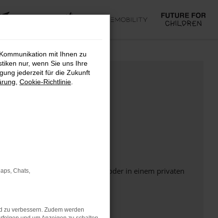
 Kommunikation mit Ihnen zu
stiken nur, wenn Sie uns Ihre
ung jederzeit für die Zukunft
ärung
,
Cookie-Richtlinie
.
Seite in einem anderen Browser oder in einem privaten
Maps, Chats,
nd zu verbessern. Zudem werden