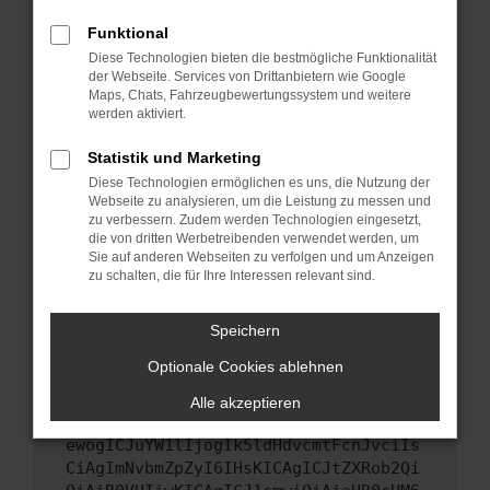
Starte dein Gerät neu.
Funktional
Das kann manchmal helfen, vorübergehende
Diese Technologien bieten die bestmögliche Funktionalität
Probleme zu beheben.
der Webseite. Services von Drittanbietern wie Google
Stelle sicher, dass dein Browser und dein
Maps, Chats, Fahrzeugbewertungssystem und weitere
werden aktiviert.
Betriebssystem auf dem neuesten Stand
sind.
Statistik und Marketing
Veraltete Software birgt nicht nur ein
Diese Technologien ermöglichen es uns, die Nutzung der
Sicherheitsrisiko, sondern kann auch dazu
Webseite zu analysieren, um die Leistung zu messen und
führen, dass bestimmte Funktionen nicht mehr
zu verbessern. Zudem werden Technologien eingesetzt,
unterstützt werden.
die von dritten Werbetreibenden verwendet werden, um
Sie auf anderen Webseiten zu verfolgen und um Anzeigen
Wende dich an den Webseitenbetreiber.
zu schalten, die für Ihre Interessen relevant sind.
Wenn du alle oben genannten Schritte versucht
hast, kontaktiere uns bitte. Wir werden
Speichern
versuchen, das Problem zu beheben. Du kannst
Optionale Cookies ablehnen
uns diesen Text schicken, um uns bei der
Fehlersuche zu unterstützen:
Alle akzeptieren
ewogICJuYW1lIjogIk5ldHdvcmtFcnJvciIs
CiAgImNvbmZpZyI6IHsKICAgICJtZXRob2Qi