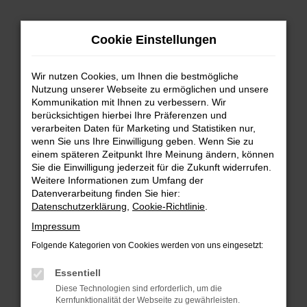
Zum
Cookie Einstellungen
Hauptinhalt
springen
Wir nutzen Cookies, um Ihnen die bestmögliche
FEHLER: NETWORK ERROR
Nutzung unserer Webseite zu ermöglichen und unsere
Kommunikation mit Ihnen zu verbessern. Wir
Beim Laden ist ein Fehler aufgetreten.
berücksichtigen hierbei Ihre Präferenzen und
Hier sind ein paar Tipps, die dir helfen können:
verarbeiten Daten für Marketing und Statistiken nur,
wenn Sie uns Ihre Einwilligung geben. Wenn Sie zu
einem späteren Zeitpunkt Ihre Meinung ändern, können
Überprüfe deine Firewall und deine
Sie die Einwilligung jederzeit für die Zukunft widerrufen.
Internetverbindung.
Weitere Informationen zum Umfang der
Laden andere Webseiten, zum Beispiel deine
Datenverarbeitung finden Sie hier:
Suchmaschine?
Datenschutzerklärung
,
Cookie-Richtlinie
.
Prüfe deine Browsererweiterungen.
Impressum
Manche Erweiterungen, wie Werbeblocker,
Folgende Kategorien von Cookies werden von uns eingesetzt:
können das Laden bestimmter Seiten
verhindern. Funktioniert die Seite in einem
Essentiell
anderen Browser oder in einem privaten
Diese Technologien sind erforderlich, um die
Fenster?
Kernfunktionalität der Webseite zu gewährleisten.