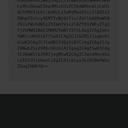
OiAiR0VUIiwKICAgICJ1cmwiOiAiaHR0cHM6
Ly9hcGkueC5ha3MtcHJvZC5hdWRhcmlzLm5l
dC92MS9jbGllbnRzLzIwMjMvd2Vic2l0ZS12
ZWhpY2xlcy9EMTYxNjQtTlc/ZmllbGQ9aW50
ZXJuYWxOdW1iZXImd2Vic2l0ZT01ZWExZTg2
YjZkMWU1NmE1MDM2YmNlY2YiLAogICAgImhl
YWRlcnMiOiB7fSwKICAgICJib2R5IjogbnVs
bCwKICAgICJleHBlY3QiOiB7CiAgICAgICJy
ZXNwb25zZVR5cGUiOiAiIgogICAgfSwKICAg
ICJ0aW1lb3V0IjogMCwKICAgICJwcm9ncmVz
cyI6IG51bGwsCiAgICAicmlza3kiOiBmYWxz
ZQogIH0KfQ==