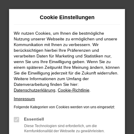
Zum
Cookie Einstellungen
Hauptinhalt
springen
Wir nutzen Cookies, um Ihnen die bestmögliche
FEHLER: NETWORK ERROR
Nutzung unserer Webseite zu ermöglichen und unsere
Kommunikation mit Ihnen zu verbessern. Wir
Beim Laden ist ein Fehler aufgetreten.
berücksichtigen hierbei Ihre Präferenzen und
Hier sind ein paar Tipps, die dir helfen können:
verarbeiten Daten für Marketing und Statistiken nur,
wenn Sie uns Ihre Einwilligung geben. Wenn Sie zu
einem späteren Zeitpunkt Ihre Meinung ändern, können
Überprüfe deine Firewall und deine
Sie die Einwilligung jederzeit für die Zukunft widerrufen.
Internetverbindung.
Weitere Informationen zum Umfang der
Laden andere Webseiten, zum Beispiel deine
Datenverarbeitung finden Sie hier:
Suchmaschine?
Datenschutzerklärung
,
Cookie-Richtlinie
.
Prüfe deine Browsererweiterungen.
Impressum
Manche Erweiterungen, wie Werbeblocker,
Folgende Kategorien von Cookies werden von uns eingesetzt:
können das Laden bestimmter Seiten
verhindern. Funktioniert die Seite in einem
Essentiell
anderen Browser oder in einem privaten
Diese Technologien sind erforderlich, um die
Fenster?
Kernfunktionalität der Webseite zu gewährleisten.