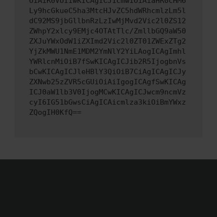
OiAiR0VUIiwKICAgICJ1cmwiOiAiaHR0cHM6
Ly9hcGkueC5ha3MtcHJvZC5hdWRhcmlzLm5l
dC92MS9jbGllbnRzLzIwMjMvd2Vic2l0ZS12
ZWhpY2xlcy9EMjc4OTAtTlc/ZmllbGQ9aW50
ZXJuYWxOdW1iZXImd2Vic2l0ZT01ZWExZTg2
YjZkMWU1NmE1MDM2YmNlY2YiLAogICAgImhl
YWRlcnMiOiB7fSwKICAgICJib2R5IjogbnVs
bCwKICAgICJleHBlY3QiOiB7CiAgICAgICJy
ZXNwb25zZVR5cGUiOiAiIgogICAgfSwKICAg
ICJ0aW1lb3V0IjogMCwKICAgICJwcm9ncmVz
cyI6IG51bGwsCiAgICAicmlza3kiOiBmYWxz
ZQogIH0KfQ==