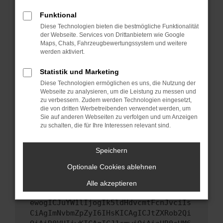
Starte dein Gerät neu.
Funktional
Das kann manchmal helfen, vorübergehende
Diese Technologien bieten die bestmögliche Funktionalität
Probleme zu beheben.
der Webseite. Services von Drittanbietern wie Google
Stelle sicher, dass dein Browser und dein
Maps, Chats, Fahrzeugbewertungssystem und weitere
werden aktiviert.
Betriebssystem auf dem neuesten Stand
sind.
Statistik und Marketing
Veraltete Software birgt nicht nur ein
Diese Technologien ermöglichen es uns, die Nutzung der
Sicherheitsrisiko, sondern kann auch dazu
Webseite zu analysieren, um die Leistung zu messen und
führen, dass bestimmte Funktionen nicht mehr
zu verbessern. Zudem werden Technologien eingesetzt,
unterstützt werden.
die von dritten Werbetreibenden verwendet werden, um
Sie auf anderen Webseiten zu verfolgen und um Anzeigen
Wende dich an den Webseitenbetreiber.
zu schalten, die für Ihre Interessen relevant sind.
Wenn du alle oben genannten Schritte versucht
hast, kontaktiere uns bitte. Wir werden
Speichern
versuchen, das Problem zu beheben. Du kannst
Optionale Cookies ablehnen
uns diesen Text schicken, um uns bei der
Fehlersuche zu unterstützen:
Alle akzeptieren
ewogICJuYW1lIjogIk5ldHdvcmtFcnJvciIs
CiAgImNvbmZpZyI6IHsKICAgICJtZXRob2Qi