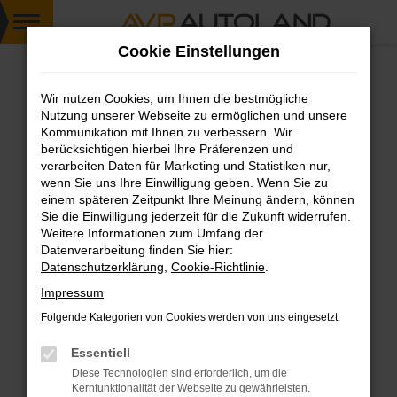
Zum
Cookie Einstellungen
Hauptinhalt
springen
Wir nutzen Cookies, um Ihnen die bestmögliche
FEHLER: NETWORK ERROR
Nutzung unserer Webseite zu ermöglichen und unsere
Kommunikation mit Ihnen zu verbessern. Wir
Beim Laden ist ein Fehler aufgetreten.
berücksichtigen hierbei Ihre Präferenzen und
Hier sind ein paar Tipps, die dir helfen können:
verarbeiten Daten für Marketing und Statistiken nur,
wenn Sie uns Ihre Einwilligung geben. Wenn Sie zu
einem späteren Zeitpunkt Ihre Meinung ändern, können
Überprüfe deine Firewall und deine
Sie die Einwilligung jederzeit für die Zukunft widerrufen.
Internetverbindung.
Weitere Informationen zum Umfang der
Laden andere Webseiten, zum Beispiel deine
Datenverarbeitung finden Sie hier:
Suchmaschine?
Datenschutzerklärung
,
Cookie-Richtlinie
.
Prüfe deine Browsererweiterungen.
Impressum
Manche Erweiterungen, wie Werbeblocker,
Folgende Kategorien von Cookies werden von uns eingesetzt:
können das Laden bestimmter Seiten
verhindern. Funktioniert die Seite in einem
Essentiell
anderen Browser oder in einem privaten
Diese Technologien sind erforderlich, um die
Fenster?
Kernfunktionalität der Webseite zu gewährleisten.