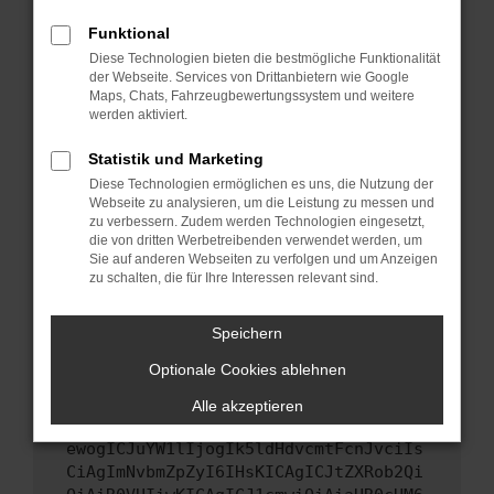
Starte dein Gerät neu.
Funktional
Das kann manchmal helfen, vorübergehende
Diese Technologien bieten die bestmögliche Funktionalität
Probleme zu beheben.
der Webseite. Services von Drittanbietern wie Google
Stelle sicher, dass dein Browser und dein
Maps, Chats, Fahrzeugbewertungssystem und weitere
werden aktiviert.
Betriebssystem auf dem neuesten Stand
sind.
Statistik und Marketing
Veraltete Software birgt nicht nur ein
Diese Technologien ermöglichen es uns, die Nutzung der
Sicherheitsrisiko, sondern kann auch dazu
Webseite zu analysieren, um die Leistung zu messen und
führen, dass bestimmte Funktionen nicht mehr
zu verbessern. Zudem werden Technologien eingesetzt,
unterstützt werden.
die von dritten Werbetreibenden verwendet werden, um
Sie auf anderen Webseiten zu verfolgen und um Anzeigen
Wende dich an den Webseitenbetreiber.
zu schalten, die für Ihre Interessen relevant sind.
Wenn du alle oben genannten Schritte versucht
hast, kontaktiere uns bitte. Wir werden
Speichern
versuchen, das Problem zu beheben. Du kannst
Optionale Cookies ablehnen
uns diesen Text schicken, um uns bei der
Fehlersuche zu unterstützen:
Alle akzeptieren
ewogICJuYW1lIjogIk5ldHdvcmtFcnJvciIs
CiAgImNvbmZpZyI6IHsKICAgICJtZXRob2Qi