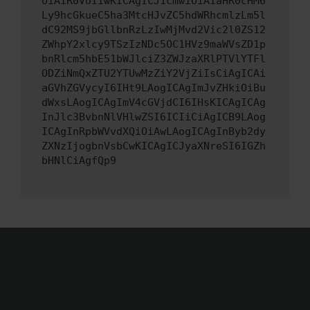
OiAiR0VUIiwKICAgICJ1cmwiOiAiaHR0cHM6
Ly9hcGkueC5ha3MtcHJvZC5hdWRhcmlzLm5l
dC92MS9jbGllbnRzLzIwMjMvd2Vic2l0ZS12
ZWhpY2xlcy9TSzIzNDc5OC1HVz9maWVsZD1p
bnRlcm5hbE51bWJlciZ3ZWJzaXRlPTVlYTFl
ODZiNmQxZTU2YTUwMzZiY2VjZiIsCiAgICAi
aGVhZGVycyI6IHt9LAogICAgImJvZHkiOiBu
dWxsLAogICAgImV4cGVjdCI6IHsKICAgICAg
InJlc3BvbnNlVHlwZSI6ICIiCiAgICB9LAog
ICAgInRpbWVvdXQiOiAwLAogICAgInByb2dy
ZXNzIjogbnVsbCwKICAgICJyaXNreSI6IGZh
bHNlCiAgfQp9