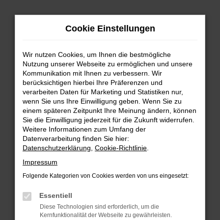
Zum
Cookie Einstellungen
Hauptinhalt
springen
Wir nutzen Cookies, um Ihnen die bestmögliche
FEHLER: NETWORK ERROR
Nutzung unserer Webseite zu ermöglichen und unsere
Kommunikation mit Ihnen zu verbessern. Wir
Beim Laden ist ein Fehler aufgetreten.
berücksichtigen hierbei Ihre Präferenzen und
Hier sind ein paar Tipps, die dir helfen können:
verarbeiten Daten für Marketing und Statistiken nur,
wenn Sie uns Ihre Einwilligung geben. Wenn Sie zu
einem späteren Zeitpunkt Ihre Meinung ändern, können
Überprüfe deine Firewall und deine
Sie die Einwilligung jederzeit für die Zukunft widerrufen.
Internetverbindung.
Weitere Informationen zum Umfang der
Laden andere Webseiten, zum Beispiel deine
Datenverarbeitung finden Sie hier:
Suchmaschine?
Datenschutzerklärung
,
Cookie-Richtlinie
.
Prüfe deine Browsererweiterungen.
Impressum
Manche Erweiterungen, wie Werbeblocker,
Folgende Kategorien von Cookies werden von uns eingesetzt:
können das Laden bestimmter Seiten
verhindern. Funktioniert die Seite in einem
Essentiell
anderen Browser oder in einem privaten
Diese Technologien sind erforderlich, um die
Fenster?
Kernfunktionalität der Webseite zu gewährleisten.