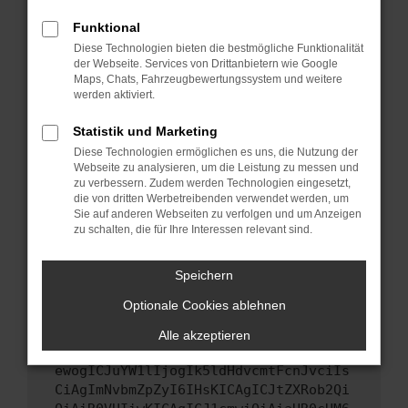
Starte dein Gerät neu.
Funktional
Das kann manchmal helfen, vorübergehende
Diese Technologien bieten die bestmögliche Funktionalität
Probleme zu beheben.
der Webseite. Services von Drittanbietern wie Google
Stelle sicher, dass dein Browser und dein
Maps, Chats, Fahrzeugbewertungssystem und weitere
werden aktiviert.
Betriebssystem auf dem neuesten Stand
sind.
Statistik und Marketing
Veraltete Software birgt nicht nur ein
Diese Technologien ermöglichen es uns, die Nutzung der
Sicherheitsrisiko, sondern kann auch dazu
Webseite zu analysieren, um die Leistung zu messen und
führen, dass bestimmte Funktionen nicht mehr
zu verbessern. Zudem werden Technologien eingesetzt,
unterstützt werden.
die von dritten Werbetreibenden verwendet werden, um
Sie auf anderen Webseiten zu verfolgen und um Anzeigen
Wende dich an den Webseitenbetreiber.
zu schalten, die für Ihre Interessen relevant sind.
Wenn du alle oben genannten Schritte versucht
hast, kontaktiere uns bitte. Wir werden
Speichern
versuchen, das Problem zu beheben. Du kannst
Optionale Cookies ablehnen
uns diesen Text schicken, um uns bei der
Fehlersuche zu unterstützen:
Alle akzeptieren
ewogICJuYW1lIjogIk5ldHdvcmtFcnJvciIs
CiAgImNvbmZpZyI6IHsKICAgICJtZXRob2Qi