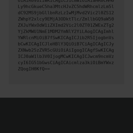
OiAiR0VUIiwKICAgICJ1cmwiOiAiaHR0cHM6
Ly9hcGkueC5ha3MtcHJvZC5hdWRhcmlzLm5l
dC92MS9jbGllbnRzLzIwMjMvd2Vic2l0ZS12
ZWhpY2xlcy9EMjA3ODktTlc/ZmllbGQ9aW50
ZXJuYWxOdW1iZXImd2Vic2l0ZT01ZWExZTg2
YjZkMWU1NmE1MDM2YmNlY2YiLAogICAgImhl
YWRlcnMiOiB7fSwKICAgICJib2R5IjogbnVs
bCwKICAgICJleHBlY3QiOiB7CiAgICAgICJy
ZXNwb25zZVR5cGUiOiAiIgogICAgfSwKICAg
ICJ0aW1lb3V0IjogMCwKICAgICJwcm9ncmVz
cyI6IG51bGwsCiAgICAicmlza3kiOiBmYWxz
ZQogIH0KfQ==