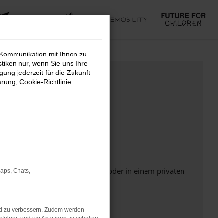
 Kommunikation mit Ihnen zu
stiken nur, wenn Sie uns Ihre
ung jederzeit für die Zukunft
ärung
,
Cookie-Richtlinie
.
Seite in einem anderen Browser oder in einem privaten
Maps, Chats,
nd zu verbessern. Zudem werden