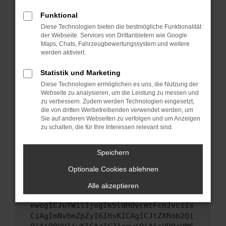
Starte dein Gerät neu.
Funktional
Das kann manchmal helfen, vorübergehende
Diese Technologien bieten die bestmögliche Funktionalität
Probleme zu beheben.
der Webseite. Services von Drittanbietern wie Google
Stelle sicher, dass dein Browser und dein
Maps, Chats, Fahrzeugbewertungssystem und weitere
werden aktiviert.
Betriebssystem auf dem neuesten Stand
sind.
Statistik und Marketing
Veraltete Software birgt nicht nur ein
Diese Technologien ermöglichen es uns, die Nutzung der
Sicherheitsrisiko, sondern kann auch dazu
Webseite zu analysieren, um die Leistung zu messen und
führen, dass bestimmte Funktionen nicht mehr
zu verbessern. Zudem werden Technologien eingesetzt,
unterstützt werden.
die von dritten Werbetreibenden verwendet werden, um
Sie auf anderen Webseiten zu verfolgen und um Anzeigen
Wende dich an den Webseitenbetreiber.
zu schalten, die für Ihre Interessen relevant sind.
Wenn du alle oben genannten Schritte versucht
hast, kontaktiere uns bitte. Wir werden
Speichern
versuchen, das Problem zu beheben. Du kannst
Optionale Cookies ablehnen
uns diesen Text schicken, um uns bei der
Fehlersuche zu unterstützen:
Alle akzeptieren
ewogICJuYW1lIjogIk5ldHdvcmtFcnJvciIs
CiAgImNvbmZpZyI6IHsKICAgICJtZXRob2Qi