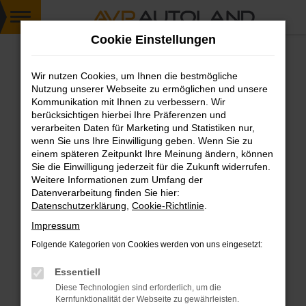
Zum
Cookie Einstellungen
Hauptinhalt
springen
Wir nutzen Cookies, um Ihnen die bestmögliche
FEHLER: NETWORK ERROR
Nutzung unserer Webseite zu ermöglichen und unsere
Kommunikation mit Ihnen zu verbessern. Wir
Beim Laden ist ein Fehler aufgetreten.
berücksichtigen hierbei Ihre Präferenzen und
Hier sind ein paar Tipps, die dir helfen können:
verarbeiten Daten für Marketing und Statistiken nur,
wenn Sie uns Ihre Einwilligung geben. Wenn Sie zu
einem späteren Zeitpunkt Ihre Meinung ändern, können
Überprüfe deine Firewall und deine
Sie die Einwilligung jederzeit für die Zukunft widerrufen.
Internetverbindung.
Weitere Informationen zum Umfang der
Laden andere Webseiten, zum Beispiel deine
Datenverarbeitung finden Sie hier:
Suchmaschine?
Datenschutzerklärung
,
Cookie-Richtlinie
.
Prüfe deine Browsererweiterungen.
Impressum
Manche Erweiterungen, wie Werbeblocker,
Folgende Kategorien von Cookies werden von uns eingesetzt:
können das Laden bestimmter Seiten
verhindern. Funktioniert die Seite in einem
Essentiell
anderen Browser oder in einem privaten
Diese Technologien sind erforderlich, um die
Fenster?
Kernfunktionalität der Webseite zu gewährleisten.