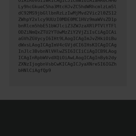
OiAiR0VUIiwKICAgICJ1cmwiOiAiaHR0cHM6
Ly9hcGkueC5ha3MtcHJvZC5hdWRhcmlzLm5l
dC92MS9jbGllbnRzLzIwMjMvd2Vic2l0ZS12
ZWhpY2xlcy9UUzI0MDE0MC1HVz9maWVsZD1p
bnRlcm5hbE51bWJlciZ3ZWJzaXRlPTVlYTFl
ODZiNmQxZTU2YTUwMzZiY2VjZiIsCiAgICAi
aGVhZGVycyI6IHt9LAogICAgImJvZHkiOiBu
dWxsLAogICAgImV4cGVjdCI6IHsKICAgICAg
InJlc3BvbnNlVHlwZSI6ICIiCiAgICB9LAog
ICAgInRpbWVvdXQiOiAwLAogICAgInByb2dy
ZXNzIjogbnVsbCwKICAgICJyaXNreSI6IGZh
bHNlCiAgfQp9