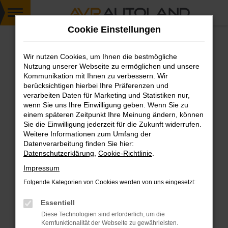
Zum
Cookie Einstellungen
Hauptinhalt
springen
Wir nutzen Cookies, um Ihnen die bestmögliche
FEHLER: NETWORK ERROR
Nutzung unserer Webseite zu ermöglichen und unsere
Kommunikation mit Ihnen zu verbessern. Wir
Beim Laden ist ein Fehler aufgetreten.
berücksichtigen hierbei Ihre Präferenzen und
Hier sind ein paar Tipps, die dir helfen können:
verarbeiten Daten für Marketing und Statistiken nur,
wenn Sie uns Ihre Einwilligung geben. Wenn Sie zu
einem späteren Zeitpunkt Ihre Meinung ändern, können
Überprüfe deine Firewall und deine
Sie die Einwilligung jederzeit für die Zukunft widerrufen.
Internetverbindung.
Weitere Informationen zum Umfang der
Laden andere Webseiten, zum Beispiel deine
Datenverarbeitung finden Sie hier:
Suchmaschine?
Datenschutzerklärung
,
Cookie-Richtlinie
.
Prüfe deine Browsererweiterungen.
Impressum
Manche Erweiterungen, wie Werbeblocker,
Folgende Kategorien von Cookies werden von uns eingesetzt:
können das Laden bestimmter Seiten
verhindern. Funktioniert die Seite in einem
Essentiell
anderen Browser oder in einem privaten
Diese Technologien sind erforderlich, um die
Fenster?
Kernfunktionalität der Webseite zu gewährleisten.