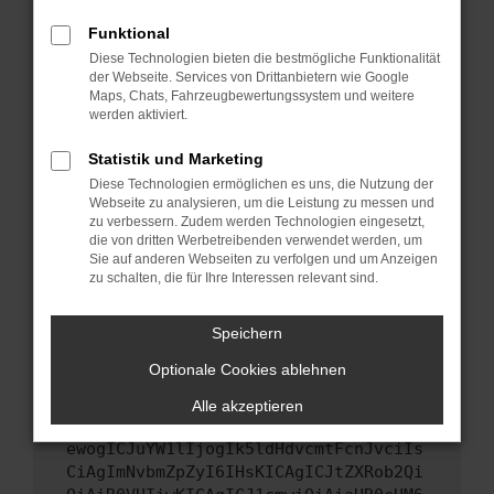
Starte dein Gerät neu.
Funktional
Das kann manchmal helfen, vorübergehende
Diese Technologien bieten die bestmögliche Funktionalität
Probleme zu beheben.
der Webseite. Services von Drittanbietern wie Google
Stelle sicher, dass dein Browser und dein
Maps, Chats, Fahrzeugbewertungssystem und weitere
werden aktiviert.
Betriebssystem auf dem neuesten Stand
sind.
Statistik und Marketing
Veraltete Software birgt nicht nur ein
Diese Technologien ermöglichen es uns, die Nutzung der
Sicherheitsrisiko, sondern kann auch dazu
Webseite zu analysieren, um die Leistung zu messen und
führen, dass bestimmte Funktionen nicht mehr
zu verbessern. Zudem werden Technologien eingesetzt,
unterstützt werden.
die von dritten Werbetreibenden verwendet werden, um
Sie auf anderen Webseiten zu verfolgen und um Anzeigen
Wende dich an den Webseitenbetreiber.
zu schalten, die für Ihre Interessen relevant sind.
Wenn du alle oben genannten Schritte versucht
hast, kontaktiere uns bitte. Wir werden
Speichern
versuchen, das Problem zu beheben. Du kannst
Optionale Cookies ablehnen
uns diesen Text schicken, um uns bei der
Fehlersuche zu unterstützen:
Alle akzeptieren
ewogICJuYW1lIjogIk5ldHdvcmtFcnJvciIs
CiAgImNvbmZpZyI6IHsKICAgICJtZXRob2Qi