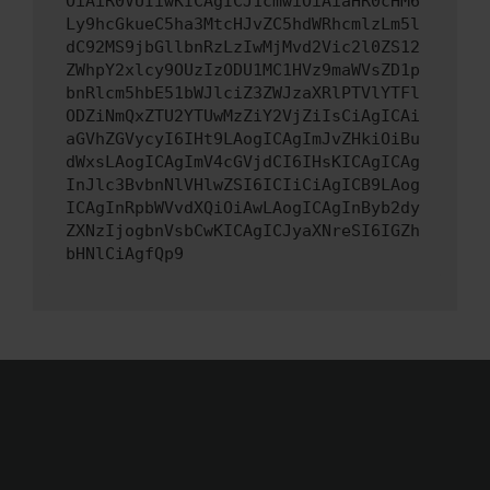
OiAiR0VUIiwKICAgICJ1cmwiOiAiaHR0cHM6
Ly9hcGkueC5ha3MtcHJvZC5hdWRhcmlzLm5l
dC92MS9jbGllbnRzLzIwMjMvd2Vic2l0ZS12
ZWhpY2xlcy9OUzIzODU1MC1HVz9maWVsZD1p
bnRlcm5hbE51bWJlciZ3ZWJzaXRlPTVlYTFl
ODZiNmQxZTU2YTUwMzZiY2VjZiIsCiAgICAi
aGVhZGVycyI6IHt9LAogICAgImJvZHkiOiBu
dWxsLAogICAgImV4cGVjdCI6IHsKICAgICAg
InJlc3BvbnNlVHlwZSI6ICIiCiAgICB9LAog
ICAgInRpbWVvdXQiOiAwLAogICAgInByb2dy
ZXNzIjogbnVsbCwKICAgICJyaXNreSI6IGZh
bHNlCiAgfQp9