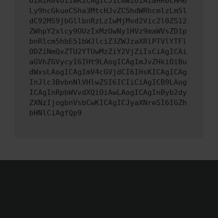
OiAiR0VUIiwKICAgICJ1cmwiOiAiaHR0cHM6
Ly9hcGkueC5ha3MtcHJvZC5hdWRhcmlzLm5l
dC92MS9jbGllbnRzLzIwMjMvd2Vic2l0ZS12
ZWhpY2xlcy9OUzIxMzUwNy1HVz9maWVsZD1p
bnRlcm5hbE51bWJlciZ3ZWJzaXRlPTVlYTFl
ODZiNmQxZTU2YTUwMzZiY2VjZiIsCiAgICAi
aGVhZGVycyI6IHt9LAogICAgImJvZHkiOiBu
dWxsLAogICAgImV4cGVjdCI6IHsKICAgICAg
InJlc3BvbnNlVHlwZSI6ICIiCiAgICB9LAog
ICAgInRpbWVvdXQiOiAwLAogICAgInByb2dy
ZXNzIjogbnVsbCwKICAgICJyaXNreSI6IGZh
bHNlCiAgfQp9