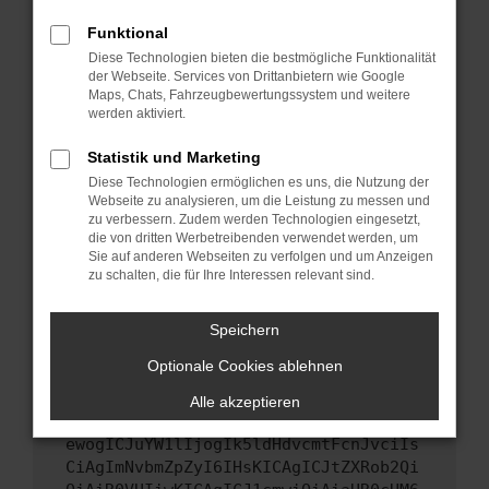
Starte dein Gerät neu.
Funktional
Das kann manchmal helfen, vorübergehende
Diese Technologien bieten die bestmögliche Funktionalität
Probleme zu beheben.
der Webseite. Services von Drittanbietern wie Google
Stelle sicher, dass dein Browser und dein
Maps, Chats, Fahrzeugbewertungssystem und weitere
werden aktiviert.
Betriebssystem auf dem neuesten Stand
sind.
Statistik und Marketing
Veraltete Software birgt nicht nur ein
Diese Technologien ermöglichen es uns, die Nutzung der
Sicherheitsrisiko, sondern kann auch dazu
Webseite zu analysieren, um die Leistung zu messen und
führen, dass bestimmte Funktionen nicht mehr
zu verbessern. Zudem werden Technologien eingesetzt,
unterstützt werden.
die von dritten Werbetreibenden verwendet werden, um
Sie auf anderen Webseiten zu verfolgen und um Anzeigen
Wende dich an den Webseitenbetreiber.
zu schalten, die für Ihre Interessen relevant sind.
Wenn du alle oben genannten Schritte versucht
hast, kontaktiere uns bitte. Wir werden
Speichern
versuchen, das Problem zu beheben. Du kannst
Optionale Cookies ablehnen
uns diesen Text schicken, um uns bei der
Fehlersuche zu unterstützen:
Alle akzeptieren
ewogICJuYW1lIjogIk5ldHdvcmtFcnJvciIs
CiAgImNvbmZpZyI6IHsKICAgICJtZXRob2Qi