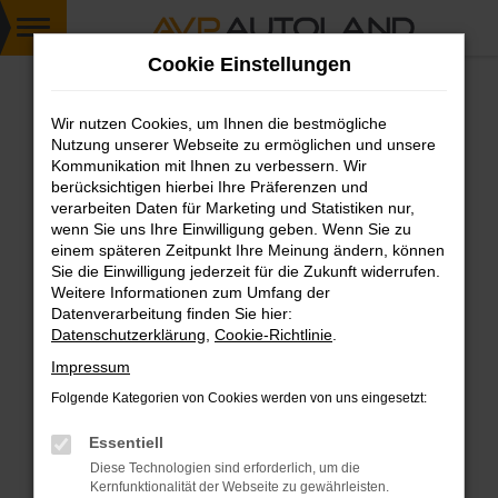
Zum
Cookie Einstellungen
Hauptinhalt
springen
Wir nutzen Cookies, um Ihnen die bestmögliche
FEHLER: NETWORK ERROR
Nutzung unserer Webseite zu ermöglichen und unsere
Kommunikation mit Ihnen zu verbessern. Wir
Beim Laden ist ein Fehler aufgetreten.
berücksichtigen hierbei Ihre Präferenzen und
Hier sind ein paar Tipps, die dir helfen können:
verarbeiten Daten für Marketing und Statistiken nur,
wenn Sie uns Ihre Einwilligung geben. Wenn Sie zu
einem späteren Zeitpunkt Ihre Meinung ändern, können
Überprüfe deine Firewall und deine
Sie die Einwilligung jederzeit für die Zukunft widerrufen.
Internetverbindung.
Weitere Informationen zum Umfang der
Laden andere Webseiten, zum Beispiel deine
Datenverarbeitung finden Sie hier:
Suchmaschine?
Datenschutzerklärung
,
Cookie-Richtlinie
.
Prüfe deine Browsererweiterungen.
Impressum
Manche Erweiterungen, wie Werbeblocker,
Folgende Kategorien von Cookies werden von uns eingesetzt:
können das Laden bestimmter Seiten
verhindern. Funktioniert die Seite in einem
Essentiell
anderen Browser oder in einem privaten
Diese Technologien sind erforderlich, um die
Fenster?
Kernfunktionalität der Webseite zu gewährleisten.