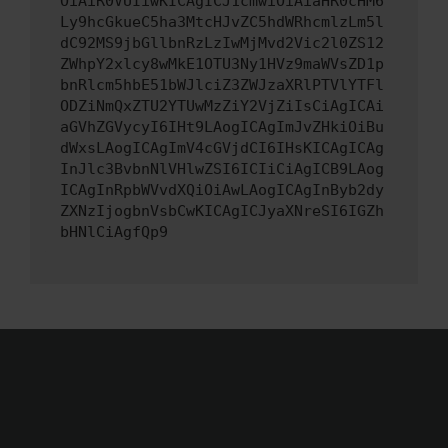
OiAiR0VUIiwKICAgICJ1cmwiOiAiaHR0cHM6
Ly9hcGkueC5ha3MtcHJvZC5hdWRhcmlzLm5l
dC92MS9jbGllbnRzLzIwMjMvd2Vic2l0ZS12
ZWhpY2xlcy8wMkE1OTU3Ny1HVz9maWVsZD1p
bnRlcm5hbE51bWJlciZ3ZWJzaXRlPTVlYTFl
ODZiNmQxZTU2YTUwMzZiY2VjZiIsCiAgICAi
aGVhZGVycyI6IHt9LAogICAgImJvZHkiOiBu
dWxsLAogICAgImV4cGVjdCI6IHsKICAgICAg
InJlc3BvbnNlVHlwZSI6ICIiCiAgICB9LAog
ICAgInRpbWVvdXQiOiAwLAogICAgInByb2dy
ZXNzIjogbnVsbCwKICAgICJyaXNreSI6IGZh
bHNlCiAgfQp9