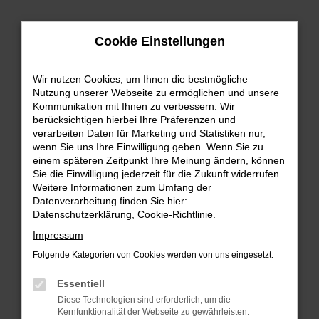
Zum
Cookie Einstellungen
Hauptinhalt
springen
Wir nutzen Cookies, um Ihnen die bestmögliche
FEHLER: NETWORK ERROR
Nutzung unserer Webseite zu ermöglichen und unsere
Kommunikation mit Ihnen zu verbessern. Wir
Beim Laden ist ein Fehler aufgetreten.
berücksichtigen hierbei Ihre Präferenzen und
Hier sind ein paar Tipps, die dir helfen können:
verarbeiten Daten für Marketing und Statistiken nur,
wenn Sie uns Ihre Einwilligung geben. Wenn Sie zu
einem späteren Zeitpunkt Ihre Meinung ändern, können
Überprüfe deine Firewall und deine
Sie die Einwilligung jederzeit für die Zukunft widerrufen.
Internetverbindung.
Weitere Informationen zum Umfang der
Laden andere Webseiten, zum Beispiel deine
Datenverarbeitung finden Sie hier:
Suchmaschine?
Datenschutzerklärung
,
Cookie-Richtlinie
.
Prüfe deine Browsererweiterungen.
Impressum
Manche Erweiterungen, wie Werbeblocker,
Folgende Kategorien von Cookies werden von uns eingesetzt:
können das Laden bestimmter Seiten
verhindern. Funktioniert die Seite in einem
Essentiell
anderen Browser oder in einem privaten
Diese Technologien sind erforderlich, um die
Fenster?
Kernfunktionalität der Webseite zu gewährleisten.