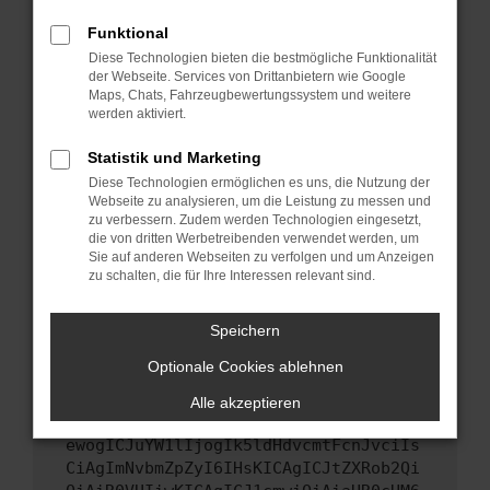
Starte dein Gerät neu.
Funktional
Das kann manchmal helfen, vorübergehende
Diese Technologien bieten die bestmögliche Funktionalität
Probleme zu beheben.
der Webseite. Services von Drittanbietern wie Google
Stelle sicher, dass dein Browser und dein
Maps, Chats, Fahrzeugbewertungssystem und weitere
werden aktiviert.
Betriebssystem auf dem neuesten Stand
sind.
Statistik und Marketing
Veraltete Software birgt nicht nur ein
Diese Technologien ermöglichen es uns, die Nutzung der
Sicherheitsrisiko, sondern kann auch dazu
Webseite zu analysieren, um die Leistung zu messen und
führen, dass bestimmte Funktionen nicht mehr
zu verbessern. Zudem werden Technologien eingesetzt,
unterstützt werden.
die von dritten Werbetreibenden verwendet werden, um
Sie auf anderen Webseiten zu verfolgen und um Anzeigen
Wende dich an den Webseitenbetreiber.
zu schalten, die für Ihre Interessen relevant sind.
Wenn du alle oben genannten Schritte versucht
hast, kontaktiere uns bitte. Wir werden
Speichern
versuchen, das Problem zu beheben. Du kannst
Optionale Cookies ablehnen
uns diesen Text schicken, um uns bei der
Fehlersuche zu unterstützen:
Alle akzeptieren
ewogICJuYW1lIjogIk5ldHdvcmtFcnJvciIs
CiAgImNvbmZpZyI6IHsKICAgICJtZXRob2Qi