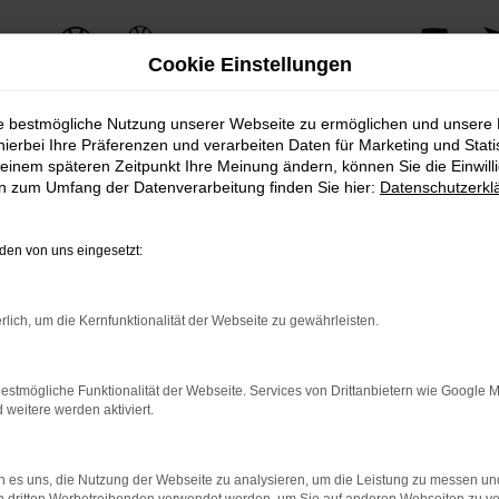
Cookie Einstellungen
ie bestmögliche Nutzung unserer Webseite zu ermöglichen und unsere
hierbei Ihre Präferenzen und verarbeiten Daten für Marketing und Stati
einem späteren Zeitpunkt Ihre Meinung ändern, können Sie die Einwillig
ERROR
en zum Umfang der Datenverarbeitung finden Sie hier:
Datenschutzerkl
en von uns eingesetzt:
ernetverbindung.
rlich, um die Kernfunktionalität der Webseite zu gewährleisten.
e Suchmaschine?
nnen das Laden bestimmter Seiten verhindern. Funktioniert die 
estmögliche Funktionalität der Webseite. Services von Drittanbietern wie Google 
eitere werden aktiviert.
 Probleme zu beheben.
 es uns, die Nutzung der Webseite zu analysieren, um die Leistung zu messen u