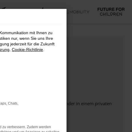
 Kommunikation mit Ihnen zu
stiken nur, wenn Sie uns Ihre
ung jederzeit für die Zukunft
ärung
,
Cookie-Richtlinie
.
Seite in einem anderen Browser oder in einem privaten
Maps, Chats,
nd zu verbessern. Zudem werden