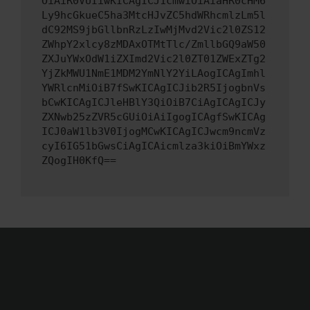
OiAiR0VUIiwKICAgICJ1cmwiOiAiaHR0cHM6
Ly9hcGkueC5ha3MtcHJvZC5hdWRhcmlzLm5l
dC92MS9jbGllbnRzLzIwMjMvd2Vic2l0ZS12
ZWhpY2xlcy8zMDAxOTMtTlc/ZmllbGQ9aW50
ZXJuYWxOdW1iZXImd2Vic2l0ZT01ZWExZTg2
YjZkMWU1NmE1MDM2YmNlY2YiLAogICAgImhl
YWRlcnMiOiB7fSwKICAgICJib2R5IjogbnVs
bCwKICAgICJleHBlY3QiOiB7CiAgICAgICJy
ZXNwb25zZVR5cGUiOiAiIgogICAgfSwKICAg
ICJ0aW1lb3V0IjogMCwKICAgICJwcm9ncmVz
cyI6IG51bGwsCiAgICAicmlza3kiOiBmYWxz
ZQogIH0KfQ==