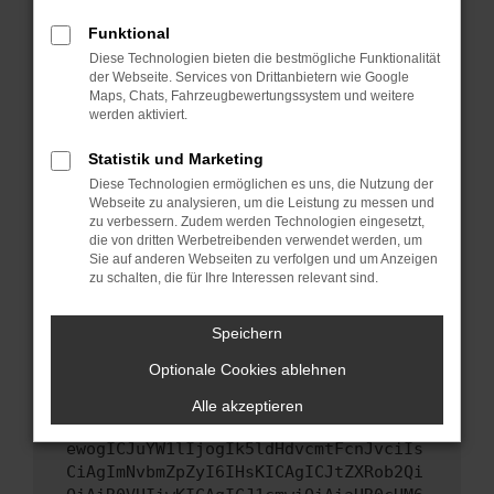
Starte dein Gerät neu.
Funktional
Das kann manchmal helfen, vorübergehende
Diese Technologien bieten die bestmögliche Funktionalität
Probleme zu beheben.
der Webseite. Services von Drittanbietern wie Google
Stelle sicher, dass dein Browser und dein
Maps, Chats, Fahrzeugbewertungssystem und weitere
werden aktiviert.
Betriebssystem auf dem neuesten Stand
sind.
Statistik und Marketing
Veraltete Software birgt nicht nur ein
Diese Technologien ermöglichen es uns, die Nutzung der
Sicherheitsrisiko, sondern kann auch dazu
Webseite zu analysieren, um die Leistung zu messen und
führen, dass bestimmte Funktionen nicht mehr
zu verbessern. Zudem werden Technologien eingesetzt,
unterstützt werden.
die von dritten Werbetreibenden verwendet werden, um
Sie auf anderen Webseiten zu verfolgen und um Anzeigen
Wende dich an den Webseitenbetreiber.
zu schalten, die für Ihre Interessen relevant sind.
Wenn du alle oben genannten Schritte versucht
hast, kontaktiere uns bitte. Wir werden
Speichern
versuchen, das Problem zu beheben. Du kannst
Optionale Cookies ablehnen
uns diesen Text schicken, um uns bei der
Fehlersuche zu unterstützen:
Alle akzeptieren
ewogICJuYW1lIjogIk5ldHdvcmtFcnJvciIs
CiAgImNvbmZpZyI6IHsKICAgICJtZXRob2Qi