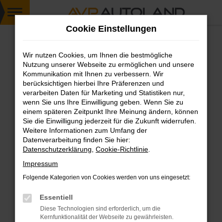
Zum
Cookie Einstellungen
Hauptinhalt
springen
Wir nutzen Cookies, um Ihnen die bestmögliche
FEHLER: NETWORK ERROR
Nutzung unserer Webseite zu ermöglichen und unsere
Kommunikation mit Ihnen zu verbessern. Wir
Beim Laden ist ein Fehler aufgetreten.
berücksichtigen hierbei Ihre Präferenzen und
Hier sind ein paar Tipps, die dir helfen können:
verarbeiten Daten für Marketing und Statistiken nur,
wenn Sie uns Ihre Einwilligung geben. Wenn Sie zu
einem späteren Zeitpunkt Ihre Meinung ändern, können
Überprüfe deine Firewall und deine
Sie die Einwilligung jederzeit für die Zukunft widerrufen.
Internetverbindung.
Weitere Informationen zum Umfang der
Laden andere Webseiten, zum Beispiel deine
Datenverarbeitung finden Sie hier:
Suchmaschine?
Datenschutzerklärung
,
Cookie-Richtlinie
.
Prüfe deine Browsererweiterungen.
Impressum
Manche Erweiterungen, wie Werbeblocker,
Folgende Kategorien von Cookies werden von uns eingesetzt:
können das Laden bestimmter Seiten
verhindern. Funktioniert die Seite in einem
Essentiell
anderen Browser oder in einem privaten
Diese Technologien sind erforderlich, um die
Fenster?
Kernfunktionalität der Webseite zu gewährleisten.