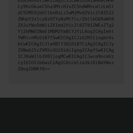
OiAiR0VUIiwKICAgICJ1cmwiOiAiaHR0cHM6
Ly9hcGkueC5ha3MtcHJvZC5hdWRhcmlzLm5l
dC92MS9jbGllbnRzLzIwMjMvd2Vic2l0ZS12
ZWhpY2xlcy8zOTYyNzMtTlc/ZmllbGQ9aW50
ZXJuYWxOdW1iZXImd2Vic2l0ZT01ZWExZTg2
YjZkMWU1NmE1MDM2YmNlY2YiLAogICAgImhl
YWRlcnMiOiB7fSwKICAgICJib2R5IjogbnVs
bCwKICAgICJleHBlY3QiOiB7CiAgICAgICJy
ZXNwb25zZVR5cGUiOiAiIgogICAgfSwKICAg
ICJ0aW1lb3V0IjogMCwKICAgICJwcm9ncmVz
cyI6IG51bGwsCiAgICAicmlza3kiOiBmYWxz
ZQogIH0KfQ==