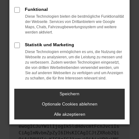
Starte dein Gerät neu.
Funktional
Das kann manchmal helfen, vorübergehende
Diese Technologien bieten die bestmögliche Funktionalität
Probleme zu beheben.
der Webseite. Services von Drittanbietern wie Google
Stelle sicher, dass dein Browser und dein
Maps, Chats, Fahrzeugbewertungssystem und weitere
werden aktiviert.
Betriebssystem auf dem neuesten Stand
sind.
Statistik und Marketing
Veraltete Software birgt nicht nur ein
Diese Technologien ermöglichen es uns, die Nutzung der
Sicherheitsrisiko, sondern kann auch dazu
Webseite zu analysieren, um die Leistung zu messen und
führen, dass bestimmte Funktionen nicht mehr
zu verbessern. Zudem werden Technologien eingesetzt,
unterstützt werden.
die von dritten Werbetreibenden verwendet werden, um
Sie auf anderen Webseiten zu verfolgen und um Anzeigen
Wende dich an den Webseitenbetreiber.
zu schalten, die für Ihre Interessen relevant sind.
Wenn du alle oben genannten Schritte versucht
hast, kontaktiere uns bitte. Wir werden
Speichern
versuchen, das Problem zu beheben. Du kannst
Optionale Cookies ablehnen
uns diesen Text schicken, um uns bei der
Fehlersuche zu unterstützen:
Alle akzeptieren
ewogICJuYW1lIjogIk5ldHdvcmtFcnJvciIs
CiAgImNvbmZpZyI6IHsKICAgICJtZXRob2Qi