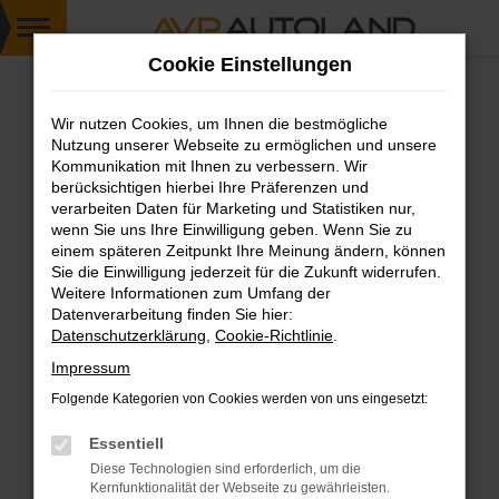
Zum
Cookie Einstellungen
Hauptinhalt
springen
Wir nutzen Cookies, um Ihnen die bestmögliche
FEHLER: NETWORK ERROR
Nutzung unserer Webseite zu ermöglichen und unsere
Kommunikation mit Ihnen zu verbessern. Wir
Beim Laden ist ein Fehler aufgetreten.
berücksichtigen hierbei Ihre Präferenzen und
Hier sind ein paar Tipps, die dir helfen können:
verarbeiten Daten für Marketing und Statistiken nur,
wenn Sie uns Ihre Einwilligung geben. Wenn Sie zu
einem späteren Zeitpunkt Ihre Meinung ändern, können
Überprüfe deine Firewall und deine
Sie die Einwilligung jederzeit für die Zukunft widerrufen.
Internetverbindung.
Weitere Informationen zum Umfang der
Laden andere Webseiten, zum Beispiel deine
Datenverarbeitung finden Sie hier:
Suchmaschine?
Datenschutzerklärung
,
Cookie-Richtlinie
.
Prüfe deine Browsererweiterungen.
Impressum
Manche Erweiterungen, wie Werbeblocker,
Folgende Kategorien von Cookies werden von uns eingesetzt:
können das Laden bestimmter Seiten
verhindern. Funktioniert die Seite in einem
Essentiell
anderen Browser oder in einem privaten
Diese Technologien sind erforderlich, um die
Fenster?
Kernfunktionalität der Webseite zu gewährleisten.