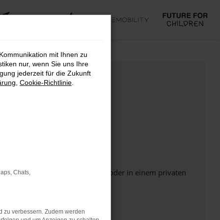
 Kommunikation mit Ihnen zu
stiken nur, wenn Sie uns Ihre
ung jederzeit für die Zukunft
ärung
,
Cookie-Richtlinie
.
Seite in einem anderen Browser oder in einem privaten
Maps, Chats,
nd zu verbessern. Zudem werden