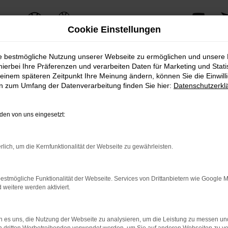
Cookie Einstellungen
ie bestmögliche Nutzung unserer Webseite zu ermöglichen und unsere
hierbei Ihre Präferenzen und verarbeiten Daten für Marketing und Stati
einem späteren Zeitpunkt Ihre Meinung ändern, können Sie die Einwillig
ERROR
en zum Umfang der Datenverarbeitung finden Sie hier:
Datenschutzerkl
en von uns eingesetzt:
ernetverbindung.
rlich, um die Kernfunktionalität der Webseite zu gewährleisten.
e Suchmaschine?
nnen das Laden bestimmter Seiten verhindern. Funktioniert die 
estmögliche Funktionalität der Webseite. Services von Drittanbietern wie Google 
eitere werden aktiviert.
 Probleme zu beheben.
 es uns, die Nutzung der Webseite zu analysieren, um die Leistung zu messen u