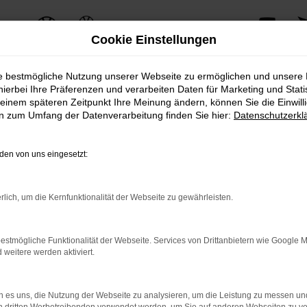
Cookie Einstellungen
ie bestmögliche Nutzung unserer Webseite zu ermöglichen und unsere
hierbei Ihre Präferenzen und verarbeiten Daten für Marketing und Stati
einem späteren Zeitpunkt Ihre Meinung ändern, können Sie die Einwillig
ERROR
en zum Umfang der Datenverarbeitung finden Sie hier:
Datenschutzerkl
en von uns eingesetzt:
ernetverbindung.
rlich, um die Kernfunktionalität der Webseite zu gewährleisten.
e Suchmaschine?
nnen das Laden bestimmter Seiten verhindern. Funktioniert die 
estmögliche Funktionalität der Webseite. Services von Drittanbietern wie Google 
eitere werden aktiviert.
 Probleme zu beheben.
 es uns, die Nutzung der Webseite zu analysieren, um die Leistung zu messen u