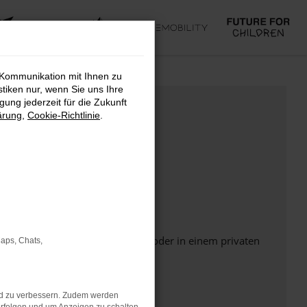
 Kommunikation mit Ihnen zu
stiken nur, wenn Sie uns Ihre
ung jederzeit für die Zukunft
ärung
,
Cookie-Richtlinie
.
Seite in einem anderen Browser oder in einem privaten
Maps, Chats,
nd zu verbessern. Zudem werden