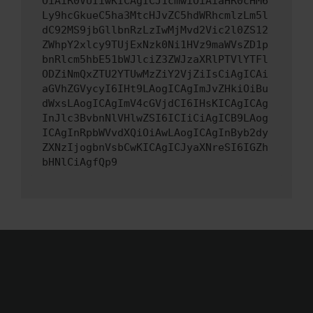
OiAiR0VUIiwKICAgICJ1cmwiOiAiaHR0cHM6
Ly9hcGkueC5ha3MtcHJvZC5hdWRhcmlzLm5l
dC92MS9jbGllbnRzLzIwMjMvd2Vic2l0ZS12
ZWhpY2xlcy9TUjExNzk0Ni1HVz9maWVsZD1p
bnRlcm5hbE51bWJlciZ3ZWJzaXRlPTVlYTFl
ODZiNmQxZTU2YTUwMzZiY2VjZiIsCiAgICAi
aGVhZGVycyI6IHt9LAogICAgImJvZHkiOiBu
dWxsLAogICAgImV4cGVjdCI6IHsKICAgICAg
InJlc3BvbnNlVHlwZSI6ICIiCiAgICB9LAog
ICAgInRpbWVvdXQiOiAwLAogICAgInByb2dy
ZXNzIjogbnVsbCwKICAgICJyaXNreSI6IGZh
bHNlCiAgfQp9