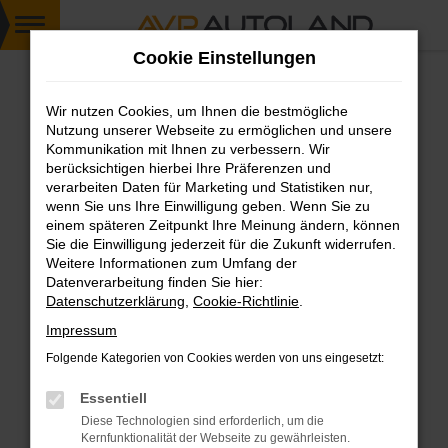
Zum
Cookie Einstellungen
Hauptinhalt
springen
Wir nutzen Cookies, um Ihnen die bestmögliche
FEHLER: NETWORK ERROR
Nutzung unserer Webseite zu ermöglichen und unsere
Kommunikation mit Ihnen zu verbessern. Wir
Beim Laden ist ein Fehler aufgetreten.
berücksichtigen hierbei Ihre Präferenzen und
Hier sind ein paar Tipps, die dir helfen können:
verarbeiten Daten für Marketing und Statistiken nur,
wenn Sie uns Ihre Einwilligung geben. Wenn Sie zu
einem späteren Zeitpunkt Ihre Meinung ändern, können
Überprüfe deine Firewall und deine
Sie die Einwilligung jederzeit für die Zukunft widerrufen.
Internetverbindung.
Weitere Informationen zum Umfang der
Laden andere Webseiten, zum Beispiel deine
Datenverarbeitung finden Sie hier:
Suchmaschine?
Datenschutzerklärung
,
Cookie-Richtlinie
.
Prüfe deine Browsererweiterungen.
Impressum
Manche Erweiterungen, wie Werbeblocker,
Folgende Kategorien von Cookies werden von uns eingesetzt:
können das Laden bestimmter Seiten
verhindern. Funktioniert die Seite in einem
Essentiell
anderen Browser oder in einem privaten
Diese Technologien sind erforderlich, um die
Fenster?
Kernfunktionalität der Webseite zu gewährleisten.