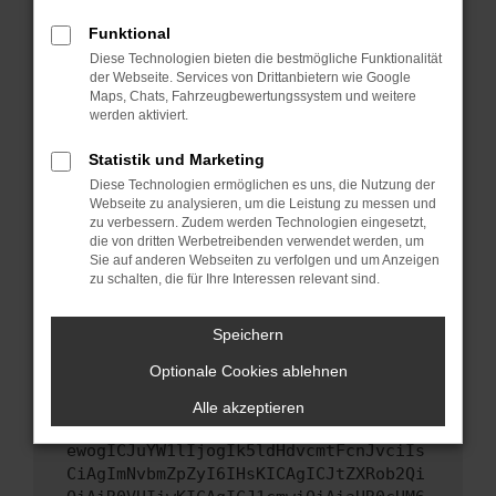
Starte dein Gerät neu.
Funktional
Das kann manchmal helfen, vorübergehende
Diese Technologien bieten die bestmögliche Funktionalität
Probleme zu beheben.
der Webseite. Services von Drittanbietern wie Google
Stelle sicher, dass dein Browser und dein
Maps, Chats, Fahrzeugbewertungssystem und weitere
werden aktiviert.
Betriebssystem auf dem neuesten Stand
sind.
Statistik und Marketing
Veraltete Software birgt nicht nur ein
Diese Technologien ermöglichen es uns, die Nutzung der
Sicherheitsrisiko, sondern kann auch dazu
Webseite zu analysieren, um die Leistung zu messen und
führen, dass bestimmte Funktionen nicht mehr
zu verbessern. Zudem werden Technologien eingesetzt,
unterstützt werden.
die von dritten Werbetreibenden verwendet werden, um
Sie auf anderen Webseiten zu verfolgen und um Anzeigen
Wende dich an den Webseitenbetreiber.
zu schalten, die für Ihre Interessen relevant sind.
Wenn du alle oben genannten Schritte versucht
hast, kontaktiere uns bitte. Wir werden
Speichern
versuchen, das Problem zu beheben. Du kannst
Optionale Cookies ablehnen
uns diesen Text schicken, um uns bei der
Fehlersuche zu unterstützen:
Alle akzeptieren
ewogICJuYW1lIjogIk5ldHdvcmtFcnJvciIs
CiAgImNvbmZpZyI6IHsKICAgICJtZXRob2Qi