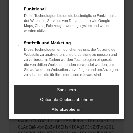
Starte dein Gerät neu.
Funktional
Das kann manchmal helfen, vorübergehende
Diese Technologien bieten die bestmögliche Funktionalität
Probleme zu beheben.
der Webseite. Services von Drittanbietern wie Google
Stelle sicher, dass dein Browser und dein
Maps, Chats, Fahrzeugbewertungssystem und weitere
werden aktiviert.
Betriebssystem auf dem neuesten Stand
sind.
Statistik und Marketing
Veraltete Software birgt nicht nur ein
Diese Technologien ermöglichen es uns, die Nutzung der
Sicherheitsrisiko, sondern kann auch dazu
Webseite zu analysieren, um die Leistung zu messen und
führen, dass bestimmte Funktionen nicht mehr
zu verbessern. Zudem werden Technologien eingesetzt,
unterstützt werden.
die von dritten Werbetreibenden verwendet werden, um
Sie auf anderen Webseiten zu verfolgen und um Anzeigen
Wende dich an den Webseitenbetreiber.
zu schalten, die für Ihre Interessen relevant sind.
Wenn du alle oben genannten Schritte versucht
hast, kontaktiere uns bitte. Wir werden
Speichern
versuchen, das Problem zu beheben. Du kannst
Optionale Cookies ablehnen
uns diesen Text schicken, um uns bei der
Fehlersuche zu unterstützen:
Alle akzeptieren
ewogICJuYW1lIjogIk5ldHdvcmtFcnJvciIs
CiAgImNvbmZpZyI6IHsKICAgICJtZXRob2Qi