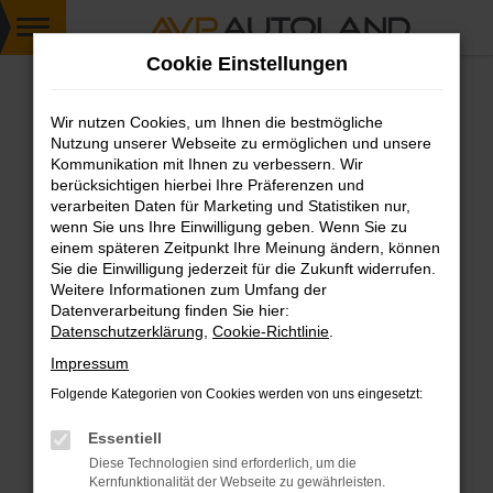
Zum
Cookie Einstellungen
Hauptinhalt
springen
Wir nutzen Cookies, um Ihnen die bestmögliche
FEHLER: NETWORK ERROR
Nutzung unserer Webseite zu ermöglichen und unsere
Kommunikation mit Ihnen zu verbessern. Wir
Beim Laden ist ein Fehler aufgetreten.
berücksichtigen hierbei Ihre Präferenzen und
Hier sind ein paar Tipps, die dir helfen können:
verarbeiten Daten für Marketing und Statistiken nur,
wenn Sie uns Ihre Einwilligung geben. Wenn Sie zu
einem späteren Zeitpunkt Ihre Meinung ändern, können
Überprüfe deine Firewall und deine
Sie die Einwilligung jederzeit für die Zukunft widerrufen.
Internetverbindung.
Weitere Informationen zum Umfang der
Laden andere Webseiten, zum Beispiel deine
Datenverarbeitung finden Sie hier:
Suchmaschine?
Datenschutzerklärung
,
Cookie-Richtlinie
.
Prüfe deine Browsererweiterungen.
Impressum
Manche Erweiterungen, wie Werbeblocker,
Folgende Kategorien von Cookies werden von uns eingesetzt:
können das Laden bestimmter Seiten
verhindern. Funktioniert die Seite in einem
Essentiell
anderen Browser oder in einem privaten
Diese Technologien sind erforderlich, um die
Fenster?
Kernfunktionalität der Webseite zu gewährleisten.