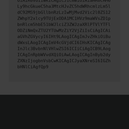
OiAiR0VUIiwKICAgICJ1cmwiOiAiaHR0cHM6
Ly9hcGkueC5ha3MtcHJvZC5hdWRhcmlzLm5l
dC92MS9jbGllbnRzLzIwMjMvd2Vic2l0ZS12
ZWhpY2xlcy9TUjExODA1MC1HVz9maWVsZD1p
bnRlcm5hbE51bWJlciZ3ZWJzaXRlPTVlYTFl
ODZiNmQxZTU2YTUwMzZiY2VjZiIsCiAgICAi
aGVhZGVycyI6IHt9LAogICAgImJvZHkiOiBu
dWxsLAogICAgImV4cGVjdCI6IHsKICAgICAg
InJlc3BvbnNlVHlwZSI6ICIiCiAgICB9LAog
ICAgInRpbWVvdXQiOiAwLAogICAgInByb2dy
ZXNzIjogbnVsbCwKICAgICJyaXNreSI6IGZh
bHNlCiAgfQp9