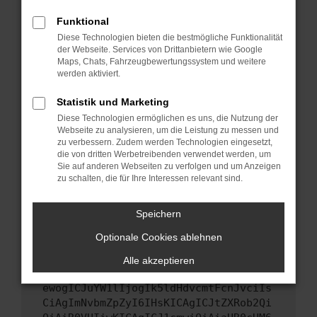
Starte dein Gerät neu.
Funktional
Das kann manchmal helfen, vorübergehende
Diese Technologien bieten die bestmögliche Funktionalität
Probleme zu beheben.
der Webseite. Services von Drittanbietern wie Google
Stelle sicher, dass dein Browser und dein
Maps, Chats, Fahrzeugbewertungssystem und weitere
werden aktiviert.
Betriebssystem auf dem neuesten Stand
sind.
Statistik und Marketing
Veraltete Software birgt nicht nur ein
Diese Technologien ermöglichen es uns, die Nutzung der
Sicherheitsrisiko, sondern kann auch dazu
Webseite zu analysieren, um die Leistung zu messen und
führen, dass bestimmte Funktionen nicht mehr
zu verbessern. Zudem werden Technologien eingesetzt,
unterstützt werden.
die von dritten Werbetreibenden verwendet werden, um
Sie auf anderen Webseiten zu verfolgen und um Anzeigen
Wende dich an den Webseitenbetreiber.
zu schalten, die für Ihre Interessen relevant sind.
Wenn du alle oben genannten Schritte versucht
hast, kontaktiere uns bitte. Wir werden
Speichern
versuchen, das Problem zu beheben. Du kannst
Optionale Cookies ablehnen
uns diesen Text schicken, um uns bei der
Fehlersuche zu unterstützen:
Alle akzeptieren
ewogICJuYW1lIjogIk5ldHdvcmtFcnJvciIs
CiAgImNvbmZpZyI6IHsKICAgICJtZXRob2Qi