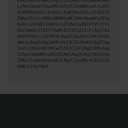
OiAiR0VUIiwKICAgICJ1cmwiOiAiaHR0cHM6
Ly9hcGkueC5ha3MtcHJvZC5hdWRhcmlzLm5l
dC92MS9jbGllbnRzLzIwMjMvd2Vic2l0ZS12
ZWhpY2xlcy9OUjA0NDUyNC1HVz9maWVsZD1p
bnRlcm5hbE51bWJlciZ3ZWJzaXRlPTVlYTFl
ODZiNmQxZTU2YTUwMzZiY2VjZiIsCiAgICAi
aGVhZGVycyI6IHt9LAogICAgImJvZHkiOiBu
dWxsLAogICAgImV4cGVjdCI6IHsKICAgICAg
InJlc3BvbnNlVHlwZSI6ICIiCiAgICB9LAog
ICAgInRpbWVvdXQiOiAwLAogICAgInByb2dy
ZXNzIjogbnVsbCwKICAgICJyaXNreSI6IGZh
bHNlCiAgfQp9