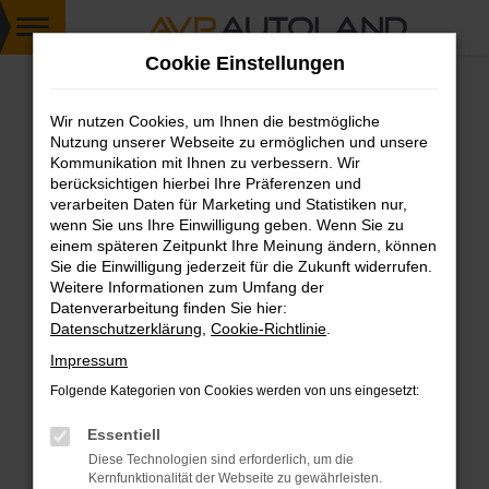
Zum
Cookie Einstellungen
Hauptinhalt
springen
Wir nutzen Cookies, um Ihnen die bestmögliche
FEHLER: NETWORK ERROR
Nutzung unserer Webseite zu ermöglichen und unsere
Kommunikation mit Ihnen zu verbessern. Wir
Beim Laden ist ein Fehler aufgetreten.
berücksichtigen hierbei Ihre Präferenzen und
Hier sind ein paar Tipps, die dir helfen können:
verarbeiten Daten für Marketing und Statistiken nur,
wenn Sie uns Ihre Einwilligung geben. Wenn Sie zu
einem späteren Zeitpunkt Ihre Meinung ändern, können
Überprüfe deine Firewall und deine
Sie die Einwilligung jederzeit für die Zukunft widerrufen.
Internetverbindung.
Weitere Informationen zum Umfang der
Laden andere Webseiten, zum Beispiel deine
Datenverarbeitung finden Sie hier:
Suchmaschine?
Datenschutzerklärung
,
Cookie-Richtlinie
.
Prüfe deine Browsererweiterungen.
Impressum
Manche Erweiterungen, wie Werbeblocker,
Folgende Kategorien von Cookies werden von uns eingesetzt:
können das Laden bestimmter Seiten
verhindern. Funktioniert die Seite in einem
Essentiell
anderen Browser oder in einem privaten
Diese Technologien sind erforderlich, um die
Fenster?
Kernfunktionalität der Webseite zu gewährleisten.