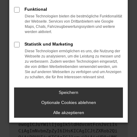
Starte dein Gerät neu.
Funktional
Das kann manchmal helfen, vorübergehende
Diese Technologien bieten die bestmögliche Funktionalität
Probleme zu beheben.
der Webseite. Services von Drittanbietern wie Google
Stelle sicher, dass dein Browser und dein
Maps, Chats, Fahrzeugbewertungssystem und weitere
werden aktiviert.
Betriebssystem auf dem neuesten Stand
sind.
Statistik und Marketing
Veraltete Software birgt nicht nur ein
Diese Technologien ermöglichen es uns, die Nutzung der
Sicherheitsrisiko, sondern kann auch dazu
Webseite zu analysieren, um die Leistung zu messen und
führen, dass bestimmte Funktionen nicht mehr
zu verbessern. Zudem werden Technologien eingesetzt,
unterstützt werden.
die von dritten Werbetreibenden verwendet werden, um
Sie auf anderen Webseiten zu verfolgen und um Anzeigen
Wende dich an den Webseitenbetreiber.
zu schalten, die für Ihre Interessen relevant sind.
Wenn du alle oben genannten Schritte versucht
hast, kontaktiere uns bitte. Wir werden
Speichern
versuchen, das Problem zu beheben. Du kannst
Optionale Cookies ablehnen
uns diesen Text schicken, um uns bei der
Fehlersuche zu unterstützen:
Alle akzeptieren
ewogICJuYW1lIjogIk5ldHdvcmtFcnJvciIs
CiAgImNvbmZpZyI6IHsKICAgICJtZXRob2Qi