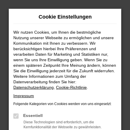
Zum
Cookie Einstellungen
Hauptinhalt
springen
Wir nutzen Cookies, um Ihnen die bestmögliche
FEHLER: NETWORK ERROR
Nutzung unserer Webseite zu ermöglichen und unsere
Kommunikation mit Ihnen zu verbessern. Wir
Beim Laden ist ein Fehler aufgetreten.
berücksichtigen hierbei Ihre Präferenzen und
Hier sind ein paar Tipps, die dir helfen können:
verarbeiten Daten für Marketing und Statistiken nur,
wenn Sie uns Ihre Einwilligung geben. Wenn Sie zu
einem späteren Zeitpunkt Ihre Meinung ändern, können
Überprüfe deine Firewall und deine
Sie die Einwilligung jederzeit für die Zukunft widerrufen.
Internetverbindung.
Weitere Informationen zum Umfang der
Laden andere Webseiten, zum Beispiel deine
Datenverarbeitung finden Sie hier:
Suchmaschine?
Datenschutzerklärung
,
Cookie-Richtlinie
.
Prüfe deine Browsererweiterungen.
Impressum
Manche Erweiterungen, wie Werbeblocker,
Folgende Kategorien von Cookies werden von uns eingesetzt:
können das Laden bestimmter Seiten
verhindern. Funktioniert die Seite in einem
Essentiell
anderen Browser oder in einem privaten
Diese Technologien sind erforderlich, um die
Fenster?
Kernfunktionalität der Webseite zu gewährleisten.