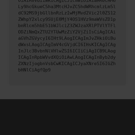
OiAiR0VUIiwKICAgICJ1cmwiOiAiaHR0cHM6
Ly9hcGkueC5ha3MtcHJvZC5hdWRhcmlzLm5l
dC92MS9jbGllbnRzLzIwMjMvd2Vic2l0ZS12
ZWhpY2xlcy9SUjE0MjY4OS1HVz9maWVsZD1p
bnRlcm5hbE51bWJlciZ3ZWJzaXRlPTVlYTFl
ODZiNmQxZTU2YTUwMzZiY2VjZiIsCiAgICAi
aGVhZGVycyI6IHt9LAogICAgImJvZHkiOiBu
dWxsLAogICAgImV4cGVjdCI6IHsKICAgICAg
InJlc3BvbnNlVHlwZSI6ICIiCiAgICB9LAog
ICAgInRpbWVvdXQiOiAwLAogICAgInByb2dy
ZXNzIjogbnVsbCwKICAgICJyaXNreSI6IGZh
bHNlCiAgfQp9