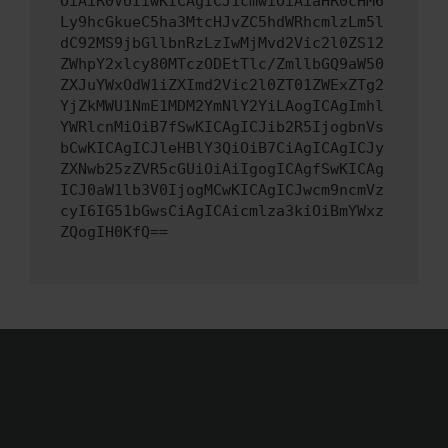
OiAiR0VUIiwKICAgICJ1cmwiOiAiaHR0cHM6
Ly9hcGkueC5ha3MtcHJvZC5hdWRhcmlzLm5l
dC92MS9jbGllbnRzLzIwMjMvd2Vic2l0ZS12
ZWhpY2xlcy80MTczODEtTlc/ZmllbGQ9aW50
ZXJuYWxOdW1iZXImd2Vic2l0ZT01ZWExZTg2
YjZkMWU1NmE1MDM2YmNlY2YiLAogICAgImhl
YWRlcnMiOiB7fSwKICAgICJib2R5IjogbnVs
bCwKICAgICJleHBlY3QiOiB7CiAgICAgICJy
ZXNwb25zZVR5cGUiOiAiIgogICAgfSwKICAg
ICJ0aW1lb3V0IjogMCwKICAgICJwcm9ncmVz
cyI6IG51bGwsCiAgICAicmlza3kiOiBmYWxz
ZQogIH0KfQ==