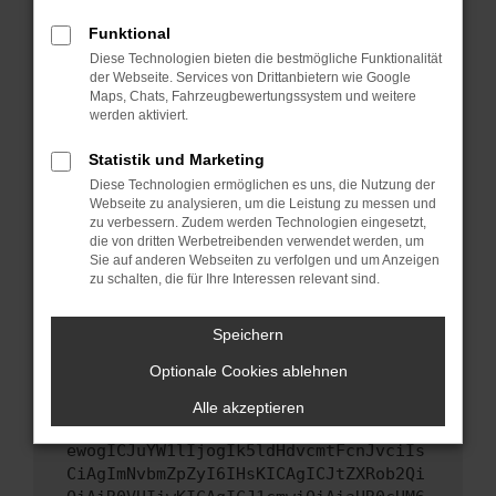
Starte dein Gerät neu.
Funktional
Das kann manchmal helfen, vorübergehende
Diese Technologien bieten die bestmögliche Funktionalität
Probleme zu beheben.
der Webseite. Services von Drittanbietern wie Google
Stelle sicher, dass dein Browser und dein
Maps, Chats, Fahrzeugbewertungssystem und weitere
werden aktiviert.
Betriebssystem auf dem neuesten Stand
sind.
Statistik und Marketing
Veraltete Software birgt nicht nur ein
Diese Technologien ermöglichen es uns, die Nutzung der
Sicherheitsrisiko, sondern kann auch dazu
Webseite zu analysieren, um die Leistung zu messen und
führen, dass bestimmte Funktionen nicht mehr
zu verbessern. Zudem werden Technologien eingesetzt,
unterstützt werden.
die von dritten Werbetreibenden verwendet werden, um
Sie auf anderen Webseiten zu verfolgen und um Anzeigen
Wende dich an den Webseitenbetreiber.
zu schalten, die für Ihre Interessen relevant sind.
Wenn du alle oben genannten Schritte versucht
hast, kontaktiere uns bitte. Wir werden
Speichern
versuchen, das Problem zu beheben. Du kannst
Optionale Cookies ablehnen
uns diesen Text schicken, um uns bei der
Fehlersuche zu unterstützen:
Alle akzeptieren
ewogICJuYW1lIjogIk5ldHdvcmtFcnJvciIs
CiAgImNvbmZpZyI6IHsKICAgICJtZXRob2Qi