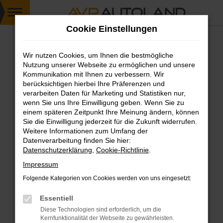
Zum
Cookie Einstellungen
Hauptinhalt
springen
Wir nutzen Cookies, um Ihnen die bestmögliche
FEHLER: NETWORK ERROR
Nutzung unserer Webseite zu ermöglichen und unsere
Kommunikation mit Ihnen zu verbessern. Wir
Beim Laden ist ein Fehler aufgetreten.
berücksichtigen hierbei Ihre Präferenzen und
Hier sind ein paar Tipps, die dir helfen können:
verarbeiten Daten für Marketing und Statistiken nur,
wenn Sie uns Ihre Einwilligung geben. Wenn Sie zu
einem späteren Zeitpunkt Ihre Meinung ändern, können
Überprüfe deine Firewall und deine
Sie die Einwilligung jederzeit für die Zukunft widerrufen.
Internetverbindung.
Weitere Informationen zum Umfang der
Laden andere Webseiten, zum Beispiel deine
Datenverarbeitung finden Sie hier:
Suchmaschine?
Datenschutzerklärung
,
Cookie-Richtlinie
.
Prüfe deine Browsererweiterungen.
Impressum
Manche Erweiterungen, wie Werbeblocker,
Folgende Kategorien von Cookies werden von uns eingesetzt:
können das Laden bestimmter Seiten
verhindern. Funktioniert die Seite in einem
Essentiell
anderen Browser oder in einem privaten
Diese Technologien sind erforderlich, um die
Fenster?
Kernfunktionalität der Webseite zu gewährleisten.