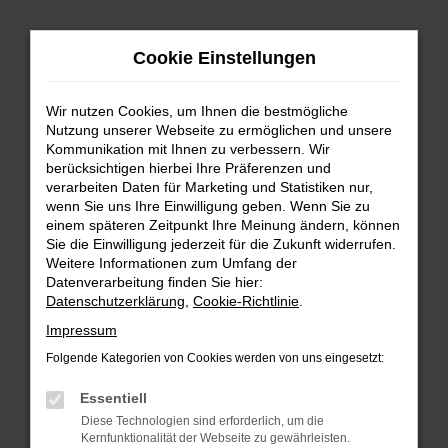
Zum
Cookie Einstellungen
Hauptinhalt
springen
Wir nutzen Cookies, um Ihnen die bestmögliche
FEHLER: NETWORK ERROR
Nutzung unserer Webseite zu ermöglichen und unsere
Kommunikation mit Ihnen zu verbessern. Wir
Beim Laden ist ein Fehler aufgetreten.
berücksichtigen hierbei Ihre Präferenzen und
Hier sind ein paar Tipps, die dir helfen können:
verarbeiten Daten für Marketing und Statistiken nur,
wenn Sie uns Ihre Einwilligung geben. Wenn Sie zu
einem späteren Zeitpunkt Ihre Meinung ändern, können
Überprüfe deine Firewall und deine
Sie die Einwilligung jederzeit für die Zukunft widerrufen.
Internetverbindung.
Weitere Informationen zum Umfang der
Laden andere Webseiten, zum Beispiel deine
Datenverarbeitung finden Sie hier:
Suchmaschine?
Datenschutzerklärung
,
Cookie-Richtlinie
.
Prüfe deine Browsererweiterungen.
Impressum
Manche Erweiterungen, wie Werbeblocker,
Folgende Kategorien von Cookies werden von uns eingesetzt:
können das Laden bestimmter Seiten
verhindern. Funktioniert die Seite in einem
Essentiell
anderen Browser oder in einem privaten
Diese Technologien sind erforderlich, um die
Fenster?
Kernfunktionalität der Webseite zu gewährleisten.