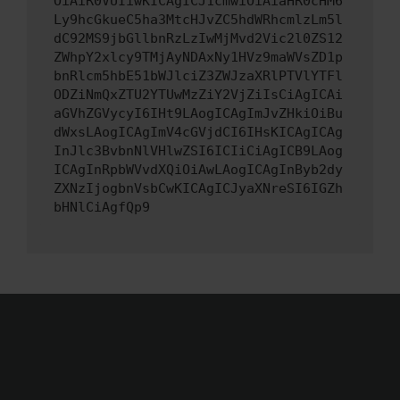
OiAiR0VUIiwKICAgICJ1cmwiOiAiaHR0cHM6
Ly9hcGkueC5ha3MtcHJvZC5hdWRhcmlzLm5l
dC92MS9jbGllbnRzLzIwMjMvd2Vic2l0ZS12
ZWhpY2xlcy9TMjAyNDAxNy1HVz9maWVsZD1p
bnRlcm5hbE51bWJlciZ3ZWJzaXRlPTVlYTFl
ODZiNmQxZTU2YTUwMzZiY2VjZiIsCiAgICAi
aGVhZGVycyI6IHt9LAogICAgImJvZHkiOiBu
dWxsLAogICAgImV4cGVjdCI6IHsKICAgICAg
InJlc3BvbnNlVHlwZSI6ICIiCiAgICB9LAog
ICAgInRpbWVvdXQiOiAwLAogICAgInByb2dy
ZXNzIjogbnVsbCwKICAgICJyaXNreSI6IGZh
bHNlCiAgfQp9