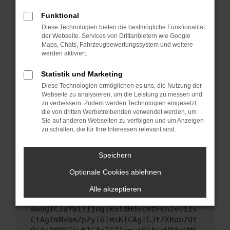
Starte dein Gerät neu.
Funktional
Das kann manchmal helfen, vorübergehende
Diese Technologien bieten die bestmögliche Funktionalität
Probleme zu beheben.
der Webseite. Services von Drittanbietern wie Google
Stelle sicher, dass dein Browser und dein
Maps, Chats, Fahrzeugbewertungssystem und weitere
werden aktiviert.
Betriebssystem auf dem neuesten Stand
sind.
Statistik und Marketing
Veraltete Software birgt nicht nur ein
Diese Technologien ermöglichen es uns, die Nutzung der
Sicherheitsrisiko, sondern kann auch dazu
Webseite zu analysieren, um die Leistung zu messen und
führen, dass bestimmte Funktionen nicht mehr
zu verbessern. Zudem werden Technologien eingesetzt,
unterstützt werden.
die von dritten Werbetreibenden verwendet werden, um
Sie auf anderen Webseiten zu verfolgen und um Anzeigen
Wende dich an den Webseitenbetreiber.
zu schalten, die für Ihre Interessen relevant sind.
Wenn du alle oben genannten Schritte versucht
hast, kontaktiere uns bitte. Wir werden
Speichern
versuchen, das Problem zu beheben. Du kannst
Optionale Cookies ablehnen
uns diesen Text schicken, um uns bei der
Fehlersuche zu unterstützen:
Alle akzeptieren
ewogICJuYW1lIjogIk5ldHdvcmtFcnJvciIs
CiAgImNvbmZpZyI6IHsKICAgICJtZXRob2Qi