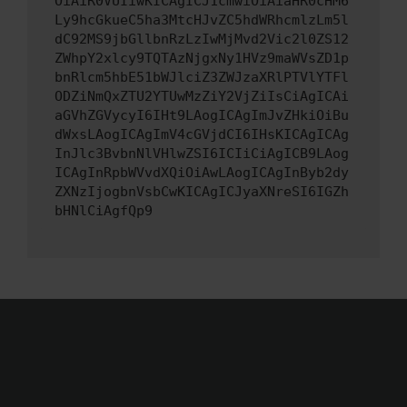
OiAiR0VUIiwKICAgICJ1cmwiOiAiaHR0cHM6
Ly9hcGkueC5ha3MtcHJvZC5hdWRhcmlzLm5l
dC92MS9jbGllbnRzLzIwMjMvd2Vic2l0ZS12
ZWhpY2xlcy9TQTAzNjgxNy1HVz9maWVsZD1p
bnRlcm5hbE51bWJlciZ3ZWJzaXRlPTVlYTFl
ODZiNmQxZTU2YTUwMzZiY2VjZiIsCiAgICAi
aGVhZGVycyI6IHt9LAogICAgImJvZHkiOiBu
dWxsLAogICAgImV4cGVjdCI6IHsKICAgICAg
InJlc3BvbnNlVHlwZSI6ICIiCiAgICB9LAog
ICAgInRpbWVvdXQiOiAwLAogICAgInByb2dy
ZXNzIjogbnVsbCwKICAgICJyaXNreSI6IGZh
bHNlCiAgfQp9