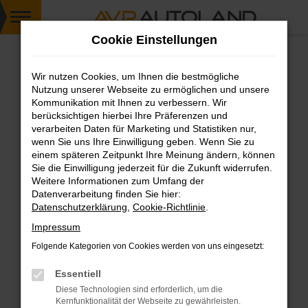
Zum
Cookie Einstellungen
Hauptinhalt
springen
Wir nutzen Cookies, um Ihnen die bestmögliche
FEHLER: NETWORK ERROR
Nutzung unserer Webseite zu ermöglichen und unsere
Kommunikation mit Ihnen zu verbessern. Wir
Beim Laden ist ein Fehler aufgetreten.
berücksichtigen hierbei Ihre Präferenzen und
Hier sind ein paar Tipps, die dir helfen können:
verarbeiten Daten für Marketing und Statistiken nur,
wenn Sie uns Ihre Einwilligung geben. Wenn Sie zu
einem späteren Zeitpunkt Ihre Meinung ändern, können
Überprüfe deine Firewall und deine
Sie die Einwilligung jederzeit für die Zukunft widerrufen.
Internetverbindung.
Weitere Informationen zum Umfang der
Laden andere Webseiten, zum Beispiel deine
Datenverarbeitung finden Sie hier:
Suchmaschine?
Datenschutzerklärung
,
Cookie-Richtlinie
.
Prüfe deine Browsererweiterungen.
Impressum
Manche Erweiterungen, wie Werbeblocker,
Folgende Kategorien von Cookies werden von uns eingesetzt:
können das Laden bestimmter Seiten
verhindern. Funktioniert die Seite in einem
Essentiell
anderen Browser oder in einem privaten
Diese Technologien sind erforderlich, um die
Fenster?
Kernfunktionalität der Webseite zu gewährleisten.