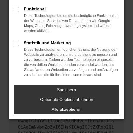
Starte dein Gerät neu.
Funktional
Das kann manchmal helfen, vorübergehende
Diese Technologien bieten die bestmögliche Funktionalität
Probleme zu beheben.
der Webseite. Services von Drittanbietern wie Google
Stelle sicher, dass dein Browser und dein
Maps, Chats, Fahrzeugbewertungssystem und weitere
werden aktiviert.
Betriebssystem auf dem neuesten Stand
sind.
Statistik und Marketing
Veraltete Software birgt nicht nur ein
Diese Technologien ermöglichen es uns, die Nutzung der
Sicherheitsrisiko, sondern kann auch dazu
Webseite zu analysieren, um die Leistung zu messen und
führen, dass bestimmte Funktionen nicht mehr
zu verbessern. Zudem werden Technologien eingesetzt,
unterstützt werden.
die von dritten Werbetreibenden verwendet werden, um
Sie auf anderen Webseiten zu verfolgen und um Anzeigen
Wende dich an den Webseitenbetreiber.
zu schalten, die für Ihre Interessen relevant sind.
Wenn du alle oben genannten Schritte versucht
hast, kontaktiere uns bitte. Wir werden
Speichern
versuchen, das Problem zu beheben. Du kannst
Optionale Cookies ablehnen
uns diesen Text schicken, um uns bei der
Fehlersuche zu unterstützen:
Alle akzeptieren
ewogICJuYW1lIjogIk5ldHdvcmtFcnJvciIs
CiAgImNvbmZpZyI6IHsKICAgICJtZXRob2Qi